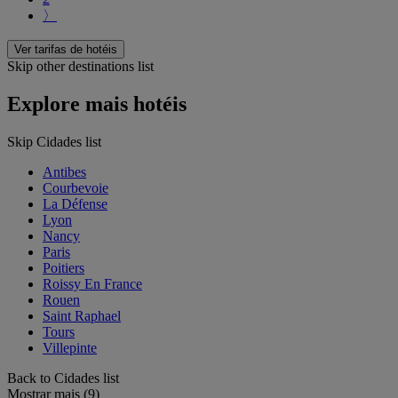
〉
Ver tarifas de hotéis
Skip other destinations list
Explore mais hotéis
Skip Cidades list
Antibes
Courbevoie
La Défense
Lyon
Nancy
Paris
Poitiers
Roissy En France
Rouen
Saint Raphael
Tours
Villepinte
Back to Cidades list
Mostrar mais (9)