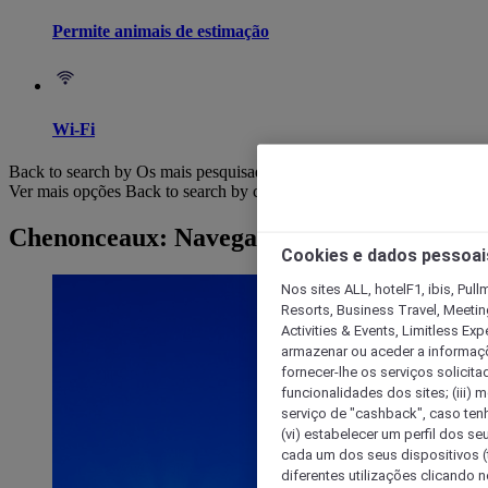
Permite animais de estimação
Wi-Fi
Back to search by Os mais pesquisados
Ver mais opções
Back to search by categories
Chenonceaux: Navegar por hotéis
Cookies e dados pessoai
Nos sites ALL, hotelF1, ibis, Pul
Resorts, Business Travel, Meetin
Activities & Events, Limitless Ex
armazenar ou aceder a informaçõe
fornecer-lhe os serviços solicita
funcionalidades dos sites; (iii) 
serviço de "cashback", caso tenha
(vi) estabelecer um perfil dos se
cada um dos seus dispositivos (t
diferentes utilizações clicando n