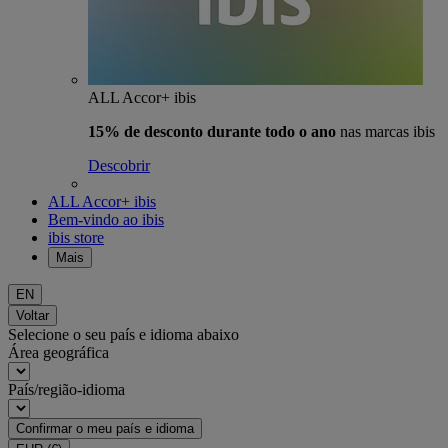
ALL Accor+ ibis
15% de desconto durante todo o ano
nas marcas ibis
Descobrir
ALL Accor+ ibis
Bem-vindo ao ibis
ibis store
Mais
EN
Voltar
Selecione o seu país e idioma abaixo
Área geográfica
País/região-idioma
Confirmar o meu país e idioma