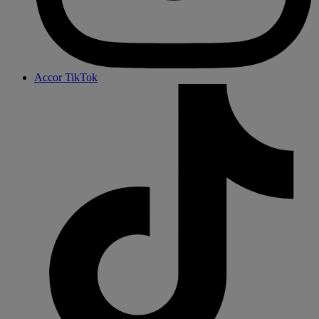
Accor TikTok