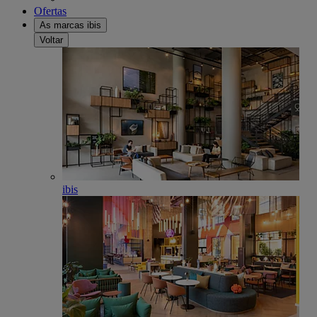
Ofertas
As marcas ibis
Voltar
ibis