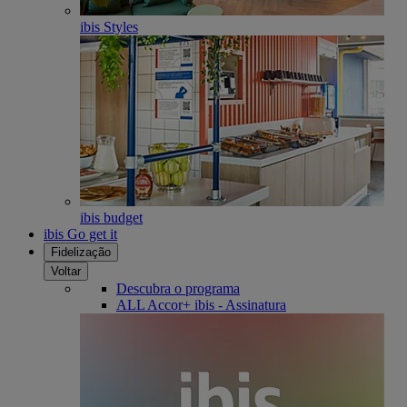
ibis Styles
ibis budget
ibis Go get it
Fidelização
Voltar
Descubra o programa
ALL Accor+ ibis - Assinatura