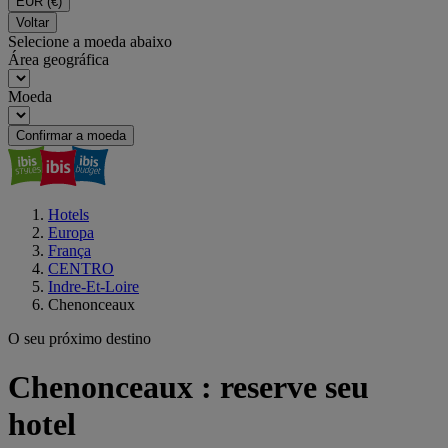
EUR
(€)
Voltar
Selecione a moeda abaixo
Área geográfica
Moeda
Confirmar a moeda
Hotels
Europa
França
CENTRO
Indre-Et-Loire
Chenonceaux
O seu próximo destino
Chenonceaux : reserve seu
hotel