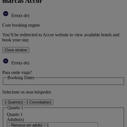
marcas Accor
Erro(s de)
Core booking engine
You’ll be redirected to Accor website to view available hotels and
book your stay
Close window
Erro(s de)
Para onde viaja?
Booking Dates
Selecione os seus hóspedes
1 Quarto(s) - 1 Convidado(s)
Quarto 1
Quarto 1
Adulto(s)
- Remova um adulto