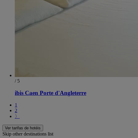
/ 5
ibis Caen Porte d'Angleterre
1
2
〉
Ver tarifas de hotéis
Skip other destinations list