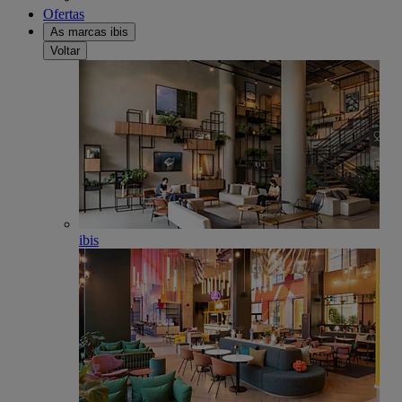
Ofertas
As marcas ibis
Voltar
ibis