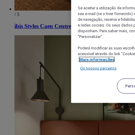
Se aceitar a utilização de inform
seu e-mail (se o tiver fornecid
/ 5
de navegação, reserva e fidelidad
e redes sociais. Os seus dados
ibis Styles Caen Centre Historique
disponham. Para saber mais, con
"Personalizar".
Poderá modificar as suas escolh
acessível através do link "Cooki
Mais informações
Os nossos parceiros
Pers