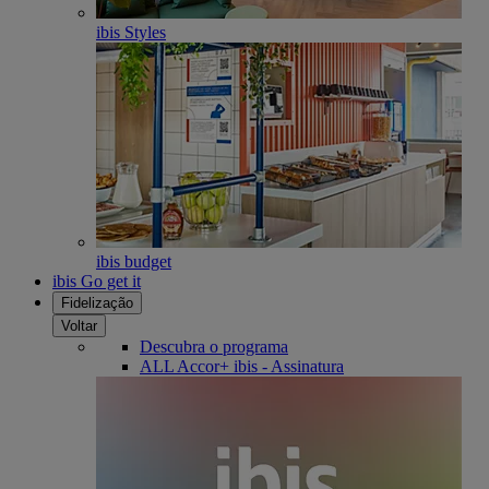
ibis Styles
ibis budget
ibis Go get it
Fidelização
Voltar
Descubra o programa
ALL Accor+ ibis - Assinatura