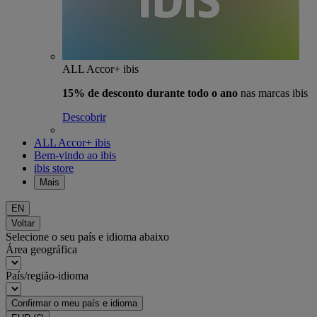
ALL Accor+ ibis
15% de desconto durante todo o ano
nas marcas ibis
Descobrir
ALL Accor+ ibis
Bem-vindo ao ibis
ibis store
Mais
EN
Voltar
Selecione o seu país e idioma abaixo
Área geográfica
País/região-idioma
Confirmar o meu país e idioma