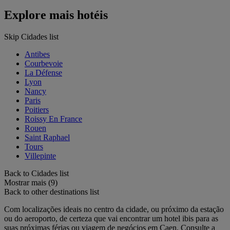
Explore mais hotéis
Skip Cidades list
Antibes
Courbevoie
La Défense
Lyon
Nancy
Paris
Poitiers
Roissy En France
Rouen
Saint Raphael
Tours
Villepinte
Back to Cidades list
Mostrar mais (9)
Back to other destinations list
Com localizações ideais no centro da cidade, ou próximo da estação
ou do aeroporto, de certeza que vai encontrar um hotel ibis para as
suas próximas férias ou viagem de negócios em Caen. Consulte a