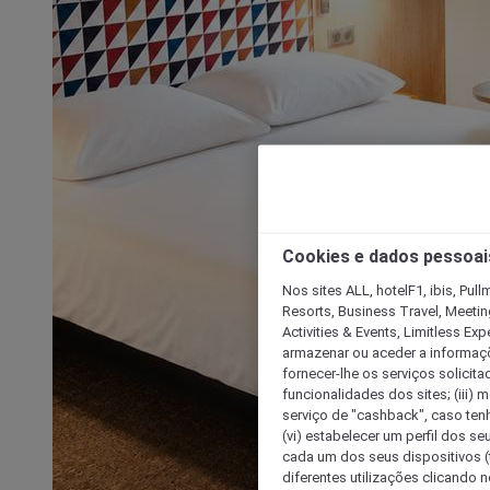
Cookies e dados pessoai
Nos sites ALL, hotelF1, ibis, Pul
Resorts, Business Travel, Meetin
Activities & Events, Limitless Ex
armazenar ou aceder a informaçõe
fornecer-lhe os serviços solicita
funcionalidades dos sites; (iii) 
serviço de "cashback", caso tenha
(vi) estabelecer um perfil dos se
cada um dos seus dispositivos (t
diferentes utilizações clicando n