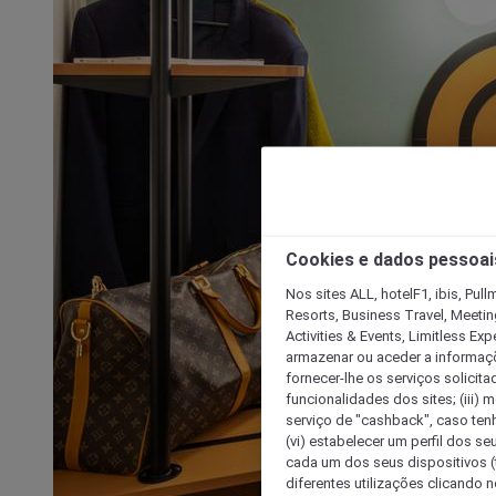
Cookies e dados pessoai
Nos sites ALL, hotelF1, ibis, Pul
Resorts, Business Travel, Meetin
Activities & Events, Limitless Ex
armazenar ou aceder a informaçõe
fornecer-lhe os serviços solicita
funcionalidades dos sites; (iii) 
serviço de "cashback", caso tenha
(vi) estabelecer um perfil dos se
cada um dos seus dispositivos (t
diferentes utilizações clicando n