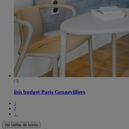
/ 5
ibis budget Paris Gennevilliers
1
2
〉
Ver tarifas de hotéis