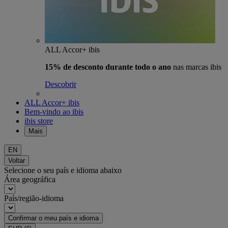
ALL Accor+ ibis
15% de desconto durante todo o ano
nas marcas ibis
Descobrir
ALL Accor+ ibis
Bem-vindo ao ibis
ibis store
Mais
EN
Voltar
Selecione o seu país e idioma abaixo
Área geográfica
País/região-idioma
Confirmar o meu país e idioma