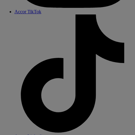
Accor TikTok