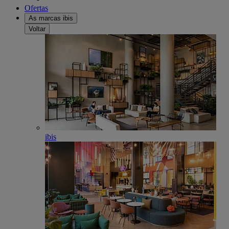
Ofertas
As marcas ibis
Voltar
ibis