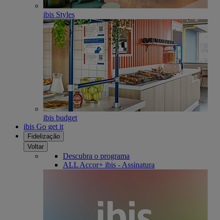
ibis Styles
ibis budget
ibis Go get it
Fidelização
Voltar
Descubra o programa
ALL Accor+ ibis - Assinatura