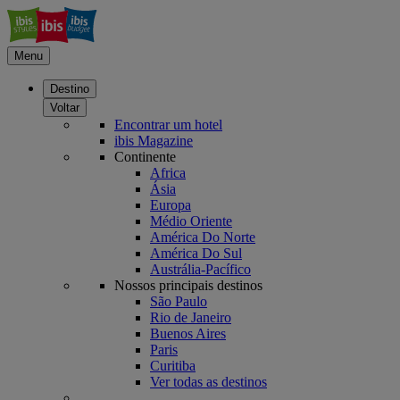
Menu
Destino
Voltar
Encontrar um hotel
ibis Magazine
Continente
Africa
Ásia
Europa
Médio Oriente
América Do Norte
América Do Sul
Austrália-Pacífico
Nossos principais destinos
São Paulo
Rio de Janeiro
Buenos Aires
Paris
Curitiba
Ver todas as destinos