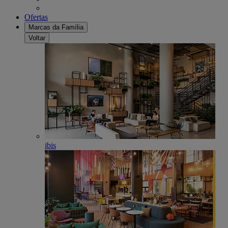
Ofertas
Marcas da Família
Voltar
ibis