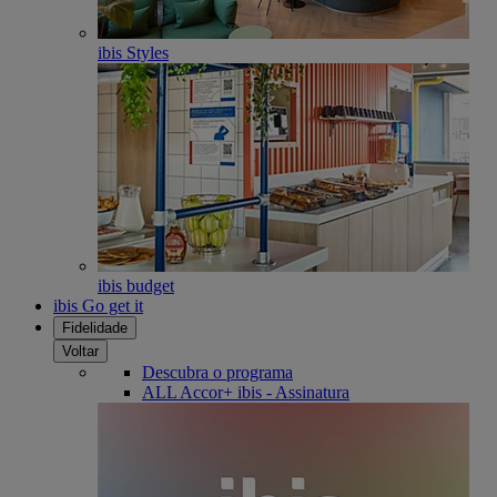
ibis Styles
ibis budget
ibis Go get it
Fidelidade
Voltar
Descubra o programa
ALL Accor+ ibis - Assinatura