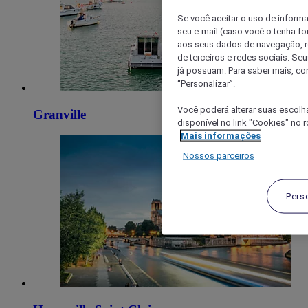
Se você aceitar o uso de inform
seu e-mail (caso você o tenha f
aos seus dados de navegação, re
de terceiros e redes sociais. S
já possuam. Para saber mais, co
“Personalizar”.
Você poderá alterar suas escolh
Granville
disponível no link "Cookies" no 
Mais informações
Nossos parceiros
Pers