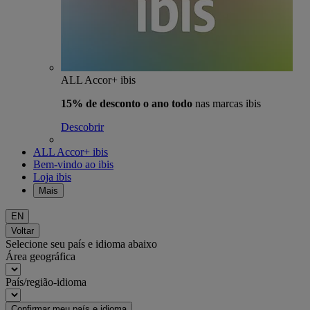
ALL Accor+ ibis
15% de desconto o ano todo
nas marcas ibis
Descobrir
ALL Accor+ ibis
Bem-vindo ao ibis
Loja ibis
Mais
EN
Voltar
Selecione seu país e idioma abaixo
Área geográfica
País/região-idioma
Confirmar meu país e idioma