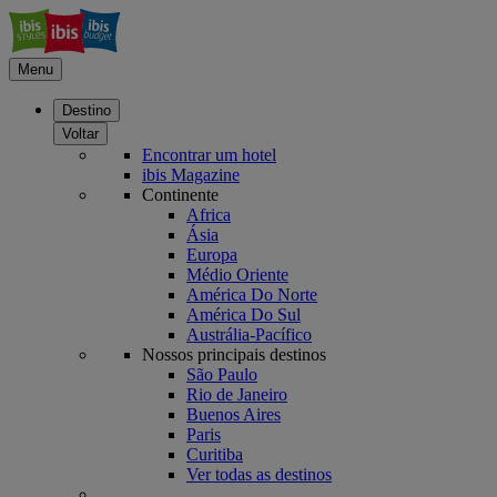
Menu
Destino
Voltar
Encontrar um hotel
ibis Magazine
Continente
Africa
Ásia
Europa
Médio Oriente
América Do Norte
América Do Sul
Austrália-Pacífico
Nossos principais destinos
São Paulo
Rio de Janeiro
Buenos Aires
Paris
Curitiba
Ver todas as destinos