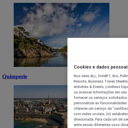
Cookies e dados pessoai
Quimperle
Nos sites ALL, hotelF1, ibis, Pul
Resorts, Business Travel, Meetin
Activities & Events, Limitless Ex
ou acessar informações em seu di
fornecer os serviços solicitados
personalizar as funcionalidades d
oferecer um serviço de “cashback
com redes sociais; (vi) estabele
direcionada. Para cada um de seu
entre esses diferentes usos clic