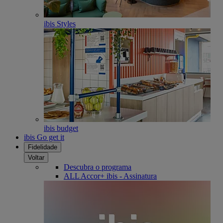
ibis Styles
ibis budget
ibis Go get it
Fidelidade
Voltar
Descubra o programa
ALL Accor+ ibis - Assinatura