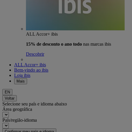
ALL Accor+ ibis
15% de desconto o ano todo
nas marcas ibis
Descobrir
ALL Accor+ ibis
Bem-vindo ao ibis
Loja ibis
Mais
EN
Voltar
Selecione seu país e idioma abaixo
Área geográfica
País/região-idioma
Confirmar meu país e idioma