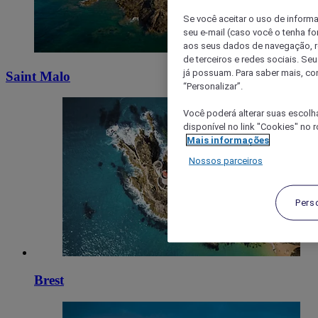
Se você aceitar o uso de inform
seu e-mail (caso você o tenha f
aos seus dados de navegação, re
de terceiros e redes sociais. S
já possuam. Para saber mais, co
Saint Malo
“Personalizar”.
Você poderá alterar suas escolh
disponível no link "Cookies" no 
Mais informações
Nossos parceiros
Pers
Brest