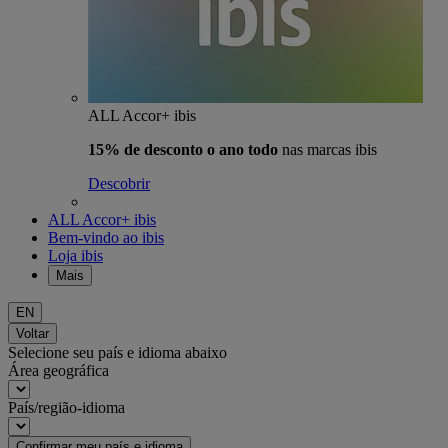
ALL Accor+ ibis
15% de desconto o ano todo
nas marcas ibis
Descobrir
ALL Accor+ ibis
Bem-vindo ao ibis
Loja ibis
Mais
EN
Voltar
Selecione seu país e idioma abaixo
Área geográfica
País/região-idioma
Confirmar meu país e idioma