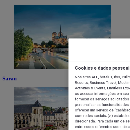
Cookies e dados pessoai
Nos sites ALL, hotelF1, ibis, Pul
Saran
Resorts, Business Travel, Meetin
Activities & Events, Limitless Ex
ou acessar informações em seu di
fornecer os serviços solicitados
personalizar as funcionalidades d
oferecer um serviço de “cashback
com redes sociais; (vi) estabele
direcionada. Para cada um de seu
entre esses diferentes usos clic