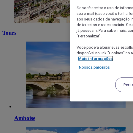
Se você aceitar o uso de inform
seu e-mail (caso você o tenha f
aos seus dados de navegação, re
de terceiros e redes sociais. S
já possuam. Para saber mais, co
Tours
“Personalizar”.
Você poderá alterar suas escolh
disponível no link "Cookies" no 
Mais informações
Nossos parceiros
Pers
Amboise