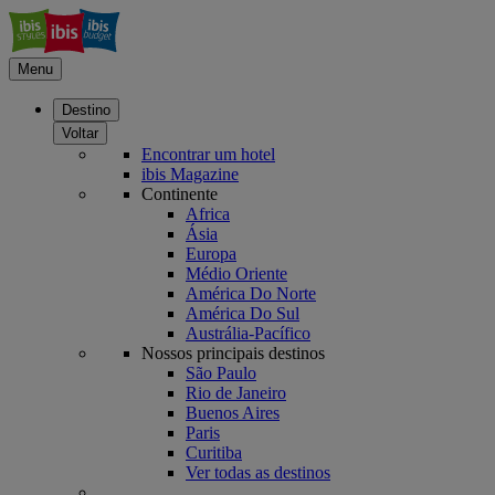
Menu
Destino
Voltar
Encontrar um hotel
ibis Magazine
Continente
Africa
Ásia
Europa
Médio Oriente
América Do Norte
América Do Sul
Austrália-Pacífico
Nossos principais destinos
São Paulo
Rio de Janeiro
Buenos Aires
Paris
Curitiba
Ver todas as destinos