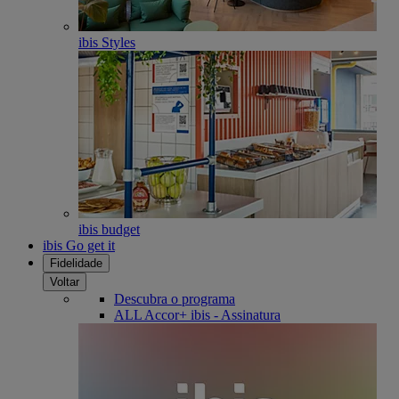
ibis Styles
ibis budget
ibis Go get it
Fidelidade
Voltar
Descubra o programa
ALL Accor+ ibis - Assinatura