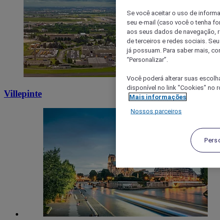
Se você aceitar o uso de inform
seu e-mail (caso você o tenha f
aos seus dados de navegação, re
de terceiros e redes sociais. S
já possuam. Para saber mais, co
“Personalizar”.
Você poderá alterar suas escolh
disponível no link "Cookies" no 
Villepinte
Mais informações
Nossos parceiros
Pers