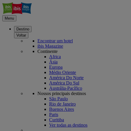
Menu
Destino
Voltar
Encontrar um hotel
ibis Magazine
Continente
Africa
Ásia
Europa
Médio Oriente
América Do Norte
América Do Sul
Austrália-Pacífico
Nossos principais destinos
São Paulo
Rio de Janeiro
Buenos Aires
Paris
Curitiba
Ver todas as destinos