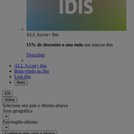
ALL Accor+ ibis
15% de desconto o ano todo
nas marcas ibis
Descobrir
ALL Accor+ ibis
Bem-vindo ao ibis
Loja ibis
Mais
EN
Voltar
Selecione seu país e idioma abaixo
Área geográfica
País/região-idioma
Confirmar meu país e idioma