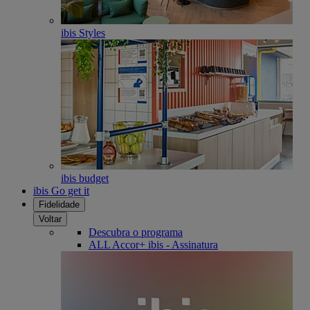
ibis Styles
ibis budget
ibis Go get it
Fidelidade
Voltar
Descubra o programa
ALL Accor+ ibis - Assinatura