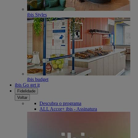
ibis Styles
ibis budget
ibis Go get it
Fidelidade
Voltar
Descubra o programa
ALL Accor+ ibis - Assinatura