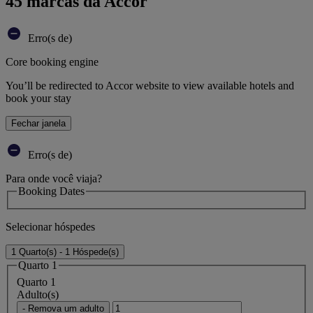
45 marcas da Accor
Erro(s de)
Core booking engine
You’ll be redirected to Accor website to view available hotels and
book your stay
Fechar janela
Erro(s de)
Para onde você viaja?
Booking Dates
Selecionar hóspedes
1 Quarto(s) - 1 Hóspede(s)
Quarto 1
Quarto 1
Adulto(s)
- Remova um adulto