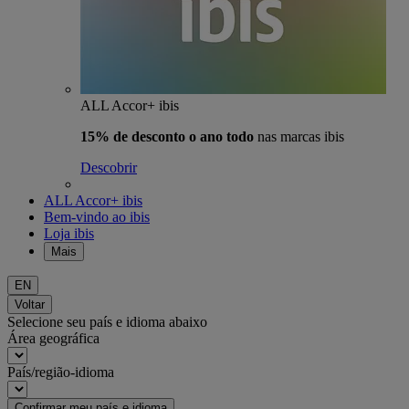
ALL Accor+ ibis
15% de desconto o ano todo
nas marcas ibis
Descobrir
ALL Accor+ ibis
Bem-vindo ao ibis
Loja ibis
Mais
EN
Voltar
Selecione seu país e idioma abaixo
Área geográfica
País/região-idioma
Confirmar meu país e idioma