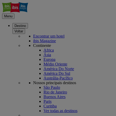
Menu
Destino
Voltar
Encontrar um hotel
ibis Magazine
Continente
Africa
Ásia
Europa
Médio Oriente
América Do Norte
América Do Sul
Austrália-Pacífico
Nossos principais destinos
São Paulo
Rio de Janeiro
Buenos Aires
Paris
Curitiba
Ver todas as destinos