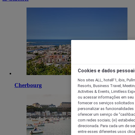
Cookies e dados pessoai
Nos sites ALL, hotelF1, ibis, Pul
Cherbourg
Resorts, Business Travel, Meetin
Activities & Events, Limitless Ex
ou acessar informações em seu di
fornecer os serviços solicitados
personalizar as funcionalidades d
oferecer um serviço de “cashback
com redes sociais; (vi) estabele
direcionada. Para cada um de seu
entre esses diferentes usos clic