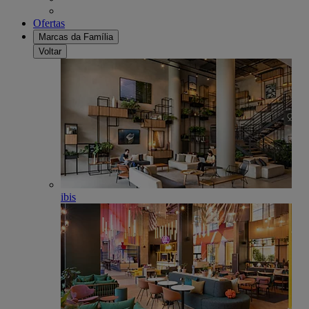
Ofertas
Marcas da Família
Voltar
ibis