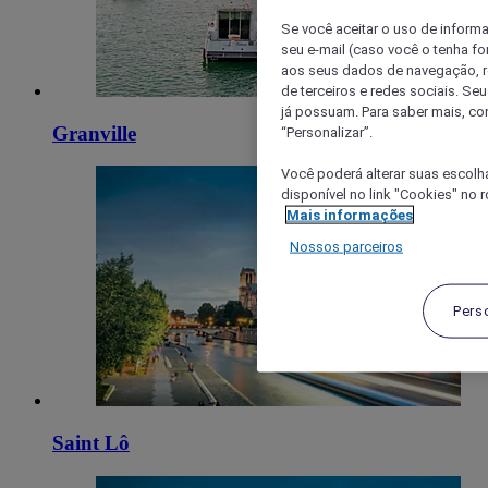
Se você aceitar o uso de inform
seu e-mail (caso você o tenha f
aos seus dados de navegação, re
de terceiros e redes sociais. S
já possuam. Para saber mais, co
Granville
“Personalizar”.
Você poderá alterar suas escolh
disponível no link "Cookies" no 
Mais informações
Nossos parceiros
Pers
Saint Lô