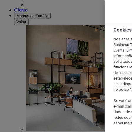
Ofertas
Marcas da Família
Voltar
Cookies
Nos sites A
Business T
Events, Li
informaçõe
solicitado
funcionali
de “cashba
estabelece
seus dispo
no botão “
Se você ac
e-mail (ca
dados de n
redes soci
saber mais