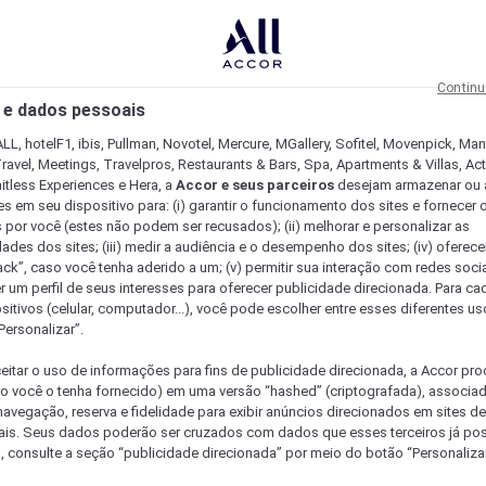
Continu
 e dados pessoais
LL, hotelF1, ibis, Pullman, Novotel, Mercure, MGallery, Sofitel, Movenpick, Man
ravel, Meetings, Travelpros, Restaurants & Bars, Spa, Apartments & Villas, Acti
mitless Experiences e Hera, a
Accor e seus parceiros
desejam armazenar ou 
s em seu dispositivo para: (i) garantir o funcionamento dos sites e fornecer 
s por você (estes não podem ser recusados); (ii) melhorar e personalizar as
dades dos sites; (iii) medir a audiência e o desempenho dos sites; (iv) oferec
ck”, caso você tenha aderido a um; (v) permitir sua interação com redes sociai
r um perfil de seus interesses para oferecer publicidade direcionada. Para c
sitivos (celular, computador...), você pode escolher entre esses diferentes u
Personalizar”.
eitar o uso de informações para fins de publicidade direcionada, a Accor pr
so você o tenha fornecido) em uma versão “hashed” (criptografada), associa
avegação, reserva e fidelidade para exibir anúncios direcionados em sites de 
ais. Seus dados poderão ser cruzados com dados que esses terceiros já po
, consulte a seção “publicidade direcionada” por meio do botão “Personalizar