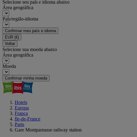
Selecione seu país e idioma abaixo
Área geográfica
País/região-idioma
Confirmar meu país e idioma
EUR
(€)
Voltar
Selecione sua moeda abaixo
Área geográfica
Moeda
Confirmar minha moeda
Hotels
Europa
França
Ile-de-France
Paris
Gare Montparnasse railway station