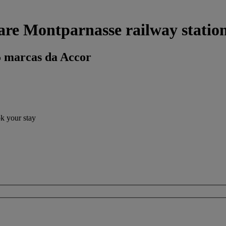
re Montparnasse railway station
5 marcas da Accor
ok your stay