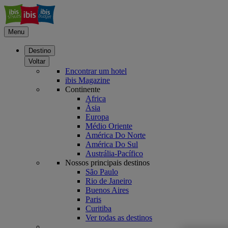
Menu
Destino
Voltar
Encontrar um hotel
ibis Magazine
Continente
Africa
Ásia
Europa
Médio Oriente
América Do Norte
América Do Sul
Austrália-Pacífico
Nossos principais destinos
São Paulo
Rio de Janeiro
Buenos Aires
Paris
Curitiba
Ver todas as destinos