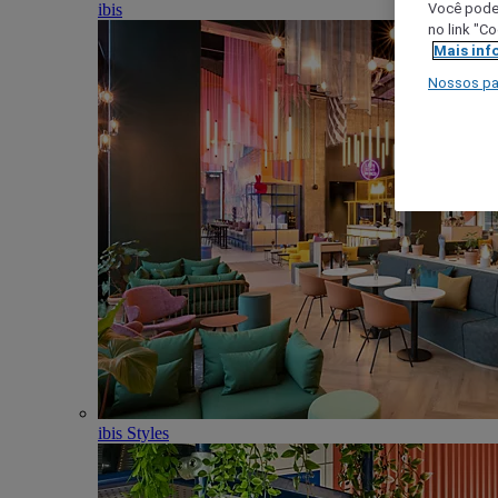
ibis
Você poder
no link "C
Mais inf
Nossos pa
ibis Styles