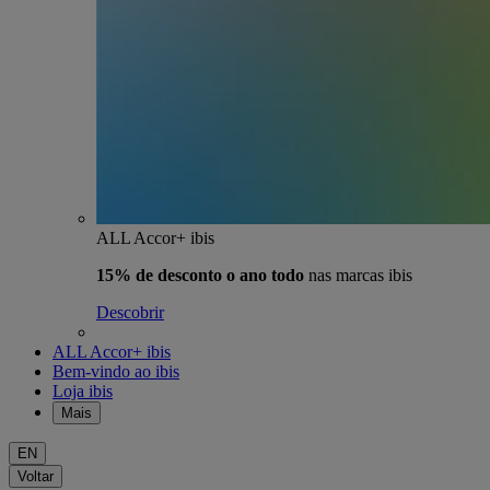
ALL Accor+ ibis
15% de desconto o ano todo
nas marcas ibis
Descobrir
ALL Accor+ ibis
Bem-vindo ao ibis
Loja ibis
Mais
EN
Voltar