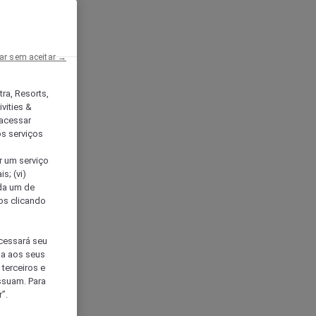
ar sem aceitar →
tra, Resorts,
vities &
acessar
os serviços
er um serviço
s; (vi)
ada um de
sos clicando
ocessará seu
da aos seus
terceiros e
ssuam. Para
”.