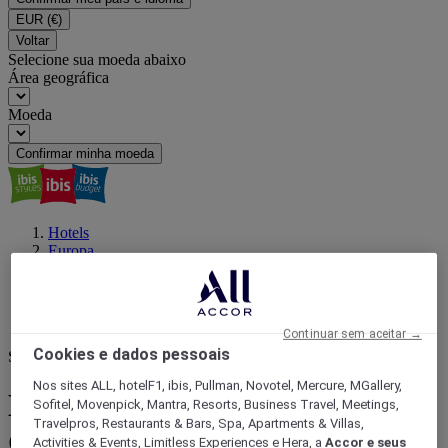
EUR
(€)
Voltar
Selecione sua moeda abaixo
Área geográfica
Moeda
Confirmar minha moeda
Hotels
Europa
França
Ile-de-France
Paris
Gare Montparnasse railway station
Continuar sem aceitar →
Cookies e dados pessoais
Seu próximo destino
Nos sites ALL, hotelF1, ibis, Pullman, Novotel, Mercure, MGallery,
Encontre um hotel próximo a
Sofitel, Movenpick, Mantra, Resorts, Business Travel, Meetings,
Travelpros, Restaurants & Bars, Spa, Apartments & Villas,
Gare Montparnasse railway
Activities & Events, Limitless Experiences e Hera, a
Accor e seus