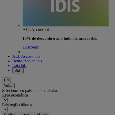
ALL Accor+ ibis
15% de desconto o ano todo
nas marcas ibis
Descobrir
ALL Accor+ ibis
Bem-vindo ao ibis
Loja ibis
Mais
EN
Voltar
Selecione seu país e idioma abaixo
Área geográfica
País/região-idioma
Confirmar meu país e idioma