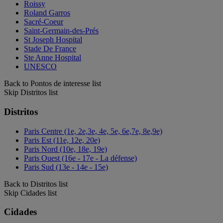
Roissy
Roland Garros
Sacré-Coeur
Saint-Germain-des-Prés
St Joseph Hospital
Stade De France
Ste Anne Hospital
UNESCO
Back to Pontos de interesse list
Skip Distritos list
Distritos
Paris Centre (1e, 2e,3e, 4e, 5e, 6e,7e, 8e,9e)
Paris Est (11e, 12e, 20e)
Paris Nord (10e, 18e, 19e)
Paris Ouest (16e - 17e - La défense)
Paris Sud (13e - 14e - 15e)
Back to Distritos list
Skip Cidades list
Cidades