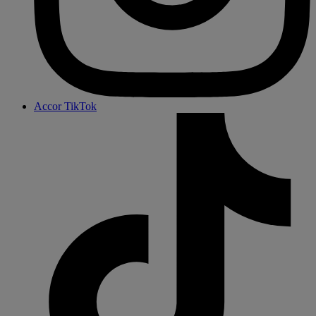
Accor TikTok