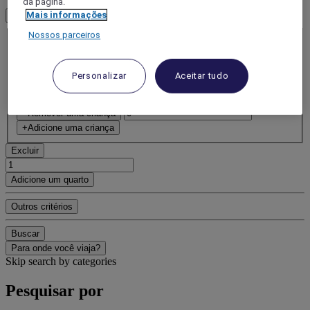
da página.
Mais informações
1 Quarto(s) - 1 Hóspede(s)
Quarto 1
Nossos parceiros
Quarto 1
Adulto(s)
- Remova um adulto
Personalizar
Aceitar tudo
+Adicione um adulto
Criança(s)
- Remover uma criança
+Adicione uma criança
Excluir
Adicione um quarto
Outros critérios
Buscar
Para onde você viaja?
Skip search by categories
Pesquisar por