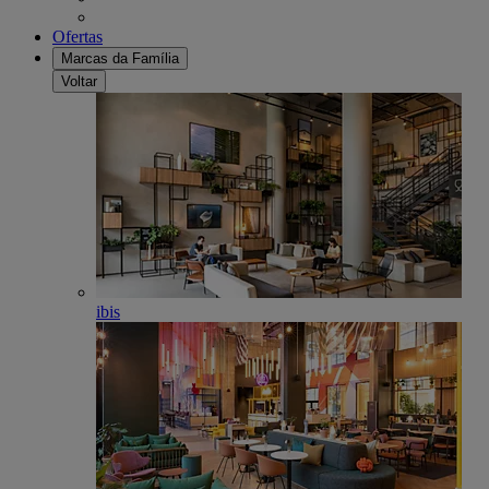
Ofertas
Marcas da Família
Voltar
ibis