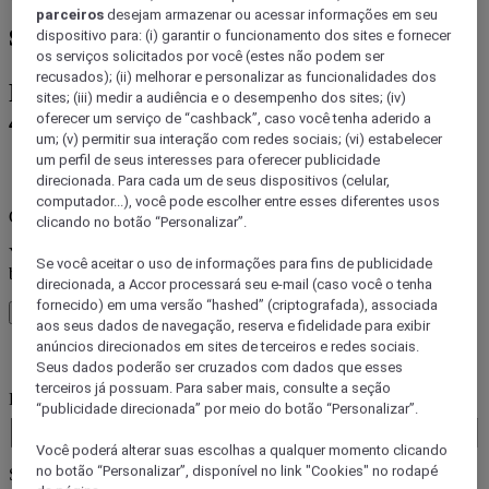
parceiros
desejam armazenar ou acessar informações em seu
station, Paris
dispositivo para: (i) garantir o funcionamento dos sites e fornecer
os serviços solicitados por você (estes não podem ser
recusados); (ii) melhorar e personalizar as funcionalidades dos
Reserve sua estadia em uma das mais de
sites; (iii) medir a audiência e o desempenho dos sites; (iv)
45 marcas da Accor
oferecer um serviço de “cashback”, caso você tenha aderido a
um; (v) permitir sua interação com redes sociais; (vi) estabelecer
um perfil de seus interesses para oferecer publicidade
Erro(s de)
direcionada. Para cada um de seus dispositivos (celular,
computador...), você pode escolher entre esses diferentes usos
Core booking engine
clicando no botão “Personalizar”.
You’ll be redirected to Accor website to view available hotels and
Se você aceitar o uso de informações para fins de publicidade
book your stay
direcionada, a Accor processará seu e-mail (caso você o tenha
fornecido) em uma versão “hashed” (criptografada), associada
Fechar janela
aos seus dados de navegação, reserva e fidelidade para exibir
anúncios direcionados em sites de terceiros e redes sociais.
Erro(s de)
Seus dados poderão ser cruzados com dados que esses
terceiros já possuam. Para saber mais, consulte a seção
Para onde você viaja?
“publicidade direcionada” por meio do botão “Personalizar”.
Booking Dates
Você poderá alterar suas escolhas a qualquer momento clicando
no botão “Personalizar”, disponível no link "Cookies" no rodapé
Selecionar hóspedes