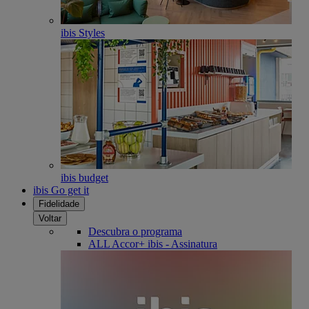
ibis Styles
ibis budget
ibis Go get it
Fidelidade
Voltar
Descubra o programa
ALL Accor+ ibis - Assinatura