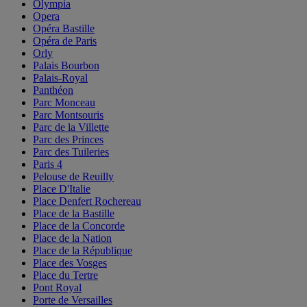
Olympia
Opera
Opéra Bastille
Opéra de Paris
Orly
Palais Bourbon
Palais-Royal
Panthéon
Parc Monceau
Parc Montsouris
Parc de la Villette
Parc des Princes
Parc des Tuileries
Paris 4
Pelouse de Reuilly
Place D'Italie
Place Denfert Rochereau
Place de la Bastille
Place de la Concorde
Place de la Nation
Place de la République
Place des Vosges
Place du Tertre
Pont Royal
Porte de Versailles