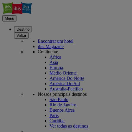
Menu
Destino
Voltar
Encontrar um hotel
ibis Magazine
Continente
Africa
Ásia
Europa
Médio Oriente
América Do Norte
América Do Sul
Austrália-Pacífico
Nossos principais destinos
São Paulo
Rio de Janeiro
Buenos Aires
Paris
Curitiba
Ver todas as destinos