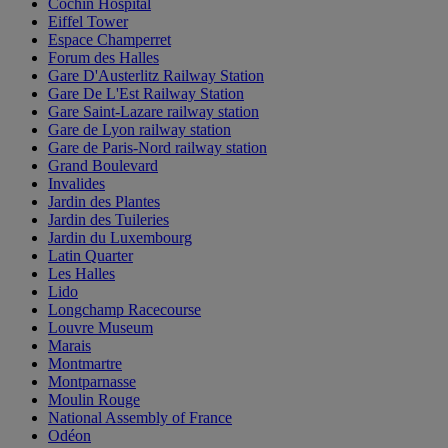
Cochin Hospital
Eiffel Tower
Espace Champerret
Forum des Halles
Gare D'Austerlitz Railway Station
Gare De L'Est Railway Station
Gare Saint-Lazare railway station
Gare de Lyon railway station
Gare de Paris-Nord railway station
Grand Boulevard
Invalides
Jardin des Plantes
Jardin des Tuileries
Jardin du Luxembourg
Latin Quarter
Les Halles
Lido
Longchamp Racecourse
Louvre Museum
Marais
Montmartre
Montparnasse
Moulin Rouge
National Assembly of France
Odéon