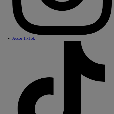
Accor TikTok