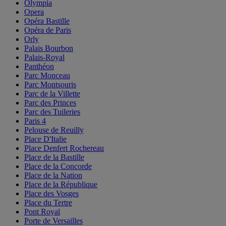
Olympia
Opera
Opéra Bastille
Opéra de Paris
Orly
Palais Bourbon
Palais-Royal
Panthéon
Parc Monceau
Parc Montsouris
Parc de la Villette
Parc des Princes
Parc des Tuileries
Paris 4
Pelouse de Reuilly
Place D'Italie
Place Denfert Rochereau
Place de la Bastille
Place de la Concorde
Place de la Nation
Place de la République
Place des Vosges
Place du Tertre
Pont Royal
Porte de Versailles