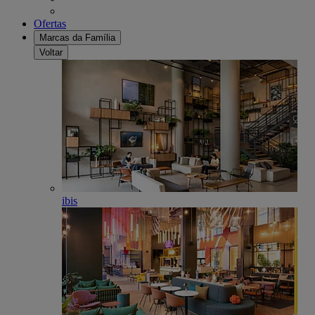
Ofertas
Marcas da Família
Voltar
ibis