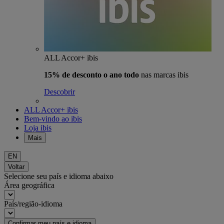
ALL Accor+ ibis
15% de desconto o ano todo
nas marcas ibis
Descobrir
ALL Accor+ ibis
Bem-vindo ao ibis
Loja ibis
Mais
EN
Voltar
Selecione seu país e idioma abaixo
Área geográfica
País/região-idioma
Confirmar meu país e idioma