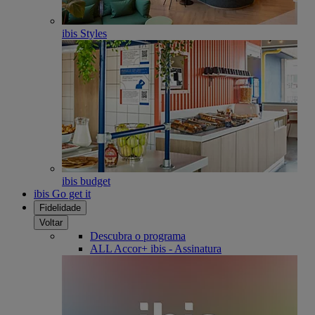
ibis Styles
ibis budget
ibis Go get it
Fidelidade
Voltar
Descubra o programa
ALL Accor+ ibis - Assinatura