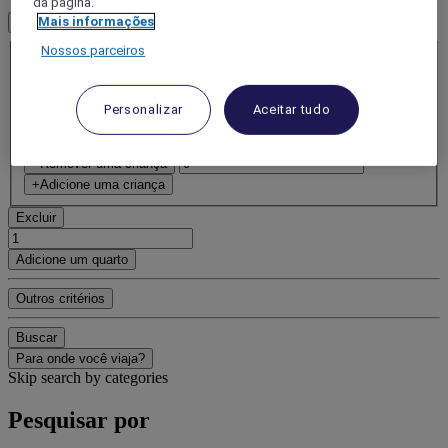
da página.
Mais informações
1 Quarto(s) - 1 Hóspede(s)
Quarto 1
Nossos parceiros
Quarto 1
Adulto(s)
- Remova um adulto
Personalizar
Aceitar tudo
+Adicione um adulto
Criança(s)
- Remover uma criança
+Adicione uma criança
Excluir
Adicione um quarto
Outros critérios
Buscar
Para onde você viaja?
Skip search by categories
Pesquisar por