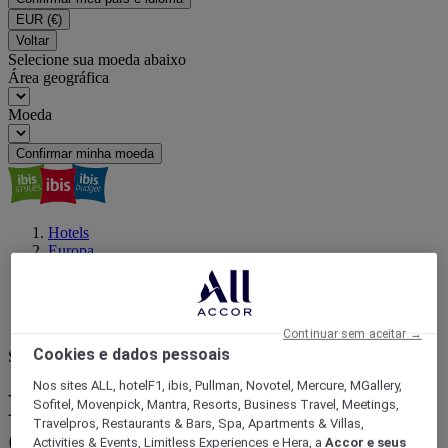
EUR
(€)
Voltar
Selecione sua moeda abaixo
Área geográfica
Moeda
Confirmar minha moeda
Hotels
Europa
França
Ile-de-France
Paris
Gare Montparnasse railway station
Continuar sem aceitar →
Cookies e dados pessoais
Seu próximo destino
Nos sites ALL, hotelF1, ibis, Pullman, Novotel, Mercure, MGallery,
Encontre um hotel próximo a
Sofitel, Movenpick, Mantra, Resorts, Business Travel, Meetings,
Travelpros, Restaurants & Bars, Spa, Apartments & Villas,
Gare Montparnasse railway
Activities & Events, Limitless Experiences e Hera, a
Accor e seus