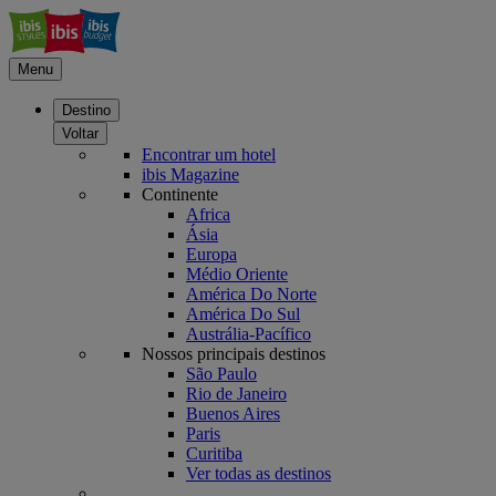
Menu
Destino
Voltar
Encontrar um hotel
ibis Magazine
Continente
Africa
Ásia
Europa
Médio Oriente
América Do Norte
América Do Sul
Austrália-Pacífico
Nossos principais destinos
São Paulo
Rio de Janeiro
Buenos Aires
Paris
Curitiba
Ver todas as destinos