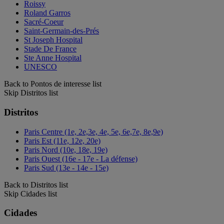
Roissy
Roland Garros
Sacré-Coeur
Saint-Germain-des-Prés
St Joseph Hospital
Stade De France
Ste Anne Hospital
UNESCO
Back to Pontos de interesse list
Skip Distritos list
Distritos
Paris Centre (1e, 2e,3e, 4e, 5e, 6e,7e, 8e,9e)
Paris Est (11e, 12e, 20e)
Paris Nord (10e, 18e, 19e)
Paris Ouest (16e - 17e - La défense)
Paris Sud (13e - 14e - 15e)
Back to Distritos list
Skip Cidades list
Cidades