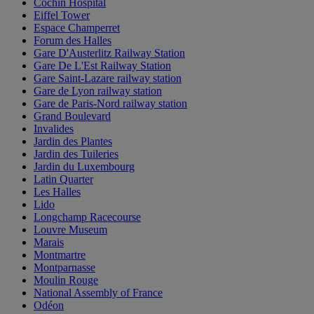
Cochin Hospital
Eiffel Tower
Espace Champerret
Forum des Halles
Gare D'Austerlitz Railway Station
Gare De L'Est Railway Station
Gare Saint-Lazare railway station
Gare de Lyon railway station
Gare de Paris-Nord railway station
Grand Boulevard
Invalides
Jardin des Plantes
Jardin des Tuileries
Jardin du Luxembourg
Latin Quarter
Les Halles
Lido
Longchamp Racecourse
Louvre Museum
Marais
Montmartre
Montparnasse
Moulin Rouge
National Assembly of France
Odéon