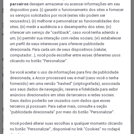
parceiros
desejam armazenar ou acessar informações em seu
station, Paris
dispositivo para: (i) garantir o funcionamento dos sites e fornecer
os serviços solicitados por você (estes não podem ser
recusados); (ii) melhorar e personalizar as funcionalidades dos
Reserve sua estadia em uma das mais de
sites; (iii) medir a audiência e o desempenho dos sites; (iv)
45 marcas da Accor
oferecer um serviço de “cashback”, caso você tenha aderido a
um; (v) permitir sua interação com redes sociais; (vi) estabelecer
um perfil de seus interesses para oferecer publicidade
Erro(s de)
direcionada. Para cada um de seus dispositivos (celular,
computador...), você pode escolher entre esses diferentes usos
Core booking engine
clicando no botão “Personalizar”.
You’ll be redirected to Accor website to view available hotels and
Se você aceitar o uso de informações para fins de publicidade
book your stay
direcionada, a Accor processará seu e-mail (caso você o tenha
fornecido) em uma versão “hashed” (criptografada), associada
Fechar janela
aos seus dados de navegação, reserva e fidelidade para exibir
anúncios direcionados em sites de terceiros e redes sociais.
Erro(s de)
Seus dados poderão ser cruzados com dados que esses
terceiros já possuam. Para saber mais, consulte a seção
Para onde você viaja?
“publicidade direcionada” por meio do botão “Personalizar”.
Booking Dates
Você poderá alterar suas escolhas a qualquer momento clicando
no botão “Personalizar”, disponível no link "Cookies" no rodapé
Selecionar hóspedes