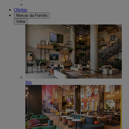
Ofertas
Marcas da Família
Voltar
ibis