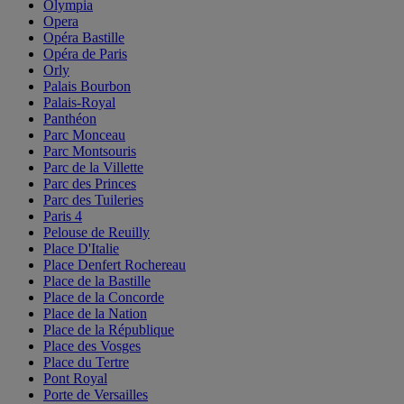
Olympia
Opera
Opéra Bastille
Opéra de Paris
Orly
Palais Bourbon
Palais-Royal
Panthéon
Parc Monceau
Parc Montsouris
Parc de la Villette
Parc des Princes
Parc des Tuileries
Paris 4
Pelouse de Reuilly
Place D'Italie
Place Denfert Rochereau
Place de la Bastille
Place de la Concorde
Place de la Nation
Place de la République
Place des Vosges
Place du Tertre
Pont Royal
Porte de Versailles