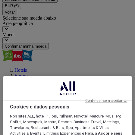
EUR
(€)
Voltar
Selecione sua moeda abaixo
Área geográfica
Moeda
Confirmar minha moeda
Hotels
Europa
França
Ile-de-France
Paris
Gare Montparnasse railway station
Continuar sem aceitar →
Cookies e dados pessoais
Seu próximo destino
Nos sites ALL, hotelF1, ibis, Pullman, Novotel, Mercure, MGallery,
Encontre um hotel próximo a
Sofitel, Movenpick, Mantra, Resorts, Business Travel, Meetings,
Travelpros, Restaurants & Bars, Spa, Apartments & Villas,
Gare Montparnasse railway
Activities & Events, Limitless Experiences e Hera, a
Accor e seus