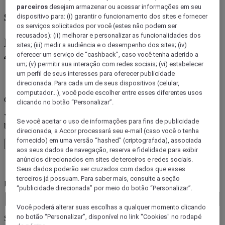
parceiros
desejam armazenar ou acessar informações em seu
station, Paris
dispositivo para: (i) garantir o funcionamento dos sites e fornecer
os serviços solicitados por você (estes não podem ser
recusados); (ii) melhorar e personalizar as funcionalidades dos
Reserve sua estadia em uma das mais de
sites; (iii) medir a audiência e o desempenho dos sites; (iv)
45 marcas da Accor
oferecer um serviço de “cashback”, caso você tenha aderido a
um; (v) permitir sua interação com redes sociais; (vi) estabelecer
um perfil de seus interesses para oferecer publicidade
Erro(s de)
direcionada. Para cada um de seus dispositivos (celular,
computador...), você pode escolher entre esses diferentes usos
Core booking engine
clicando no botão “Personalizar”.
You’ll be redirected to Accor website to view available hotels and
Se você aceitar o uso de informações para fins de publicidade
book your stay
direcionada, a Accor processará seu e-mail (caso você o tenha
fornecido) em uma versão “hashed” (criptografada), associada
Fechar janela
aos seus dados de navegação, reserva e fidelidade para exibir
anúncios direcionados em sites de terceiros e redes sociais.
Erro(s de)
Seus dados poderão ser cruzados com dados que esses
terceiros já possuam. Para saber mais, consulte a seção
Para onde você viaja?
“publicidade direcionada” por meio do botão “Personalizar”.
Booking Dates
Você poderá alterar suas escolhas a qualquer momento clicando
no botão “Personalizar”, disponível no link "Cookies" no rodapé
Selecionar hóspedes