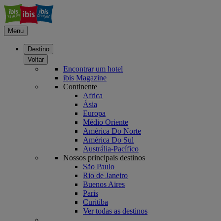
Menu
Destino
Voltar
Encontrar um hotel
ibis Magazine
Continente
Africa
Ásia
Europa
Médio Oriente
América Do Norte
América Do Sul
Austrália-Pacífico
Nossos principais destinos
São Paulo
Rio de Janeiro
Buenos Aires
Paris
Curitiba
Ver todas as destinos