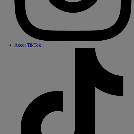
Accor TikTok