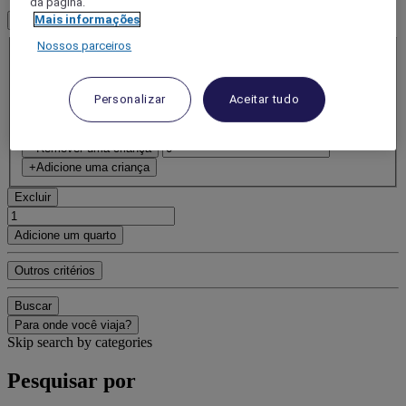
da página.
Mais informações
1 Quarto(s) - 1 Hóspede(s)
Quarto 1
Nossos parceiros
Quarto 1
Adulto(s)
- Remova um adulto
Personalizar
Aceitar tudo
+Adicione um adulto
Criança(s)
- Remover uma criança
+Adicione uma criança
Excluir
Adicione um quarto
Outros critérios
Buscar
Para onde você viaja?
Skip search by categories
Pesquisar por