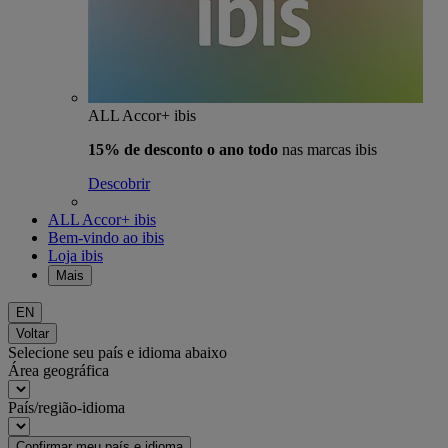
ALL Accor+ ibis
15% de desconto o ano todo
nas marcas ibis
Descobrir
ALL Accor+ ibis
Bem-vindo ao ibis
Loja ibis
Mais
EN
Voltar
Selecione seu país e idioma abaixo
Área geográfica
País/região-idioma
Confirmar meu país e idioma