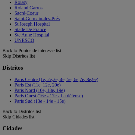
Roissy
Roland Garros
Sacré-Coeur
Saint-Germain-des-Prés
St Joseph Hospital
Stade De France
Ste Anne Hospital
UNESCO
Back to Pontos de interesse list
Skip Distritos list
Distritos
Paris Centre (1e, 2e,3e, 4e, 5e, 6e,7e, 8e,9e)
Paris Est (11e, 12e, 20e)
Paris Nord (10e, 18e, 19e)
Paris Ouest (16e - 17e - La défense)
Paris Sud (13e - 14e - 15e)
Back to Distritos list
Skip Cidades list
Cidades