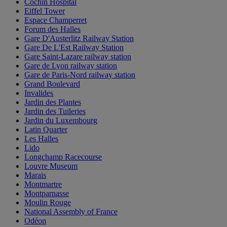
Cochin Hospital
Eiffel Tower
Espace Champerret
Forum des Halles
Gare D'Austerlitz Railway Station
Gare De L'Est Railway Station
Gare Saint-Lazare railway station
Gare de Lyon railway station
Gare de Paris-Nord railway station
Grand Boulevard
Invalides
Jardin des Plantes
Jardin des Tuileries
Jardin du Luxembourg
Latin Quarter
Les Halles
Lido
Longchamp Racecourse
Louvre Museum
Marais
Montmartre
Montparnasse
Moulin Rouge
National Assembly of France
Odéon