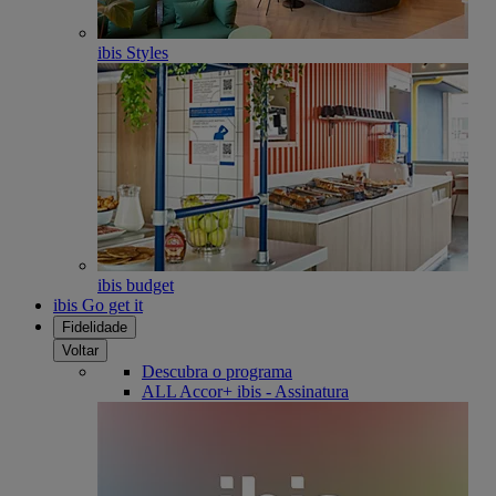
ibis Styles
ibis budget
ibis Go get it
Fidelidade
Voltar
Descubra o programa
ALL Accor+ ibis - Assinatura