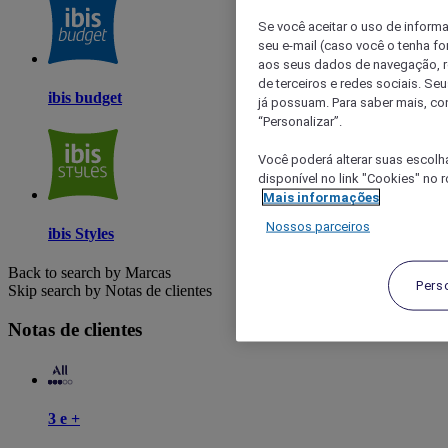
Se você aceitar o uso de inform
seu e-mail (caso você o tenha f
aos seus dados de navegação, re
de terceiros e redes sociais. S
ibis budget
já possuam. Para saber mais, co
“Personalizar”.
Você poderá alterar suas escolh
disponível no link "Cookies" no 
Mais informações
Nossos parceiros
ibis Styles
Back to search by Marcas
Pers
Skip search by Notas de clientes
Notas de clientes
3 e +