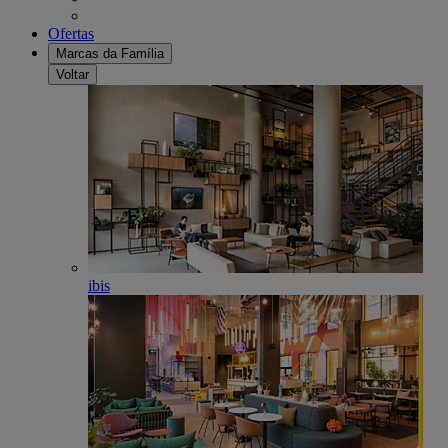
Ofertas
Marcas da Família
Voltar
ibis