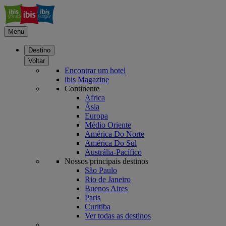
Menu
Destino
Voltar
Encontrar um hotel
ibis Magazine
Continente
Africa
Ásia
Europa
Médio Oriente
América Do Norte
América Do Sul
Austrália-Pacífico
Nossos principais destinos
São Paulo
Rio de Janeiro
Buenos Aires
Paris
Curitiba
Ver todas as destinos