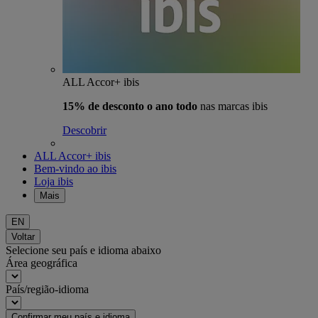
ALL Accor+ ibis
15% de desconto o ano todo
nas marcas ibis
Descobrir
ALL Accor+ ibis
Bem-vindo ao ibis
Loja ibis
Mais
EN
Voltar
Selecione seu país e idioma abaixo
Área geográfica
País/região-idioma
Confirmar meu país e idioma