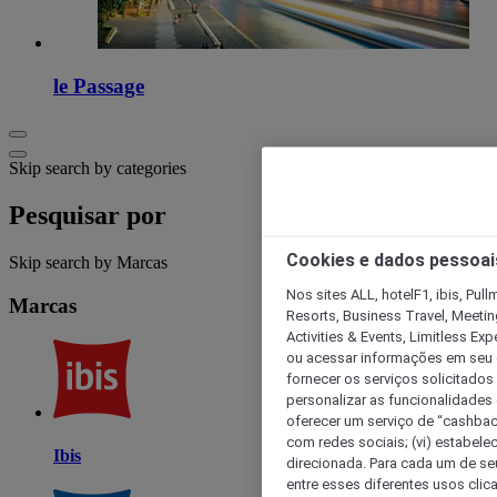
le Passage
Skip search by categories
Pesquisar por
Cookies e dados pessoai
Skip search by Marcas
Nos sites ALL, hotelF1, ibis, Pul
Marcas
Resorts, Business Travel, Meetin
Activities & Events, Limitless Ex
ou acessar informações em seu di
fornecer os serviços solicitados
personalizar as funcionalidades d
oferecer um serviço de “cashback
com redes sociais; (vi) estabele
Ibis
direcionada. Para cada um de seu
entre esses diferentes usos clic