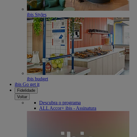
ibis Styles
ibis budget
ibis Go get it
Fidelidade
Voltar
Descubra o programa
ALL Accor+ ibis - Assinatura