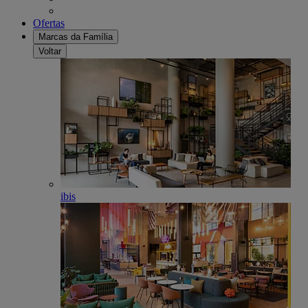
Ofertas
Marcas da Família
Voltar
ibis