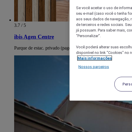
Se você aceitar o uso de inform
seu e-mail (caso você o tenha f
aos seus dados de navegação, re
de terceiros e redes sociais. S
3.7 / 5
já possuam. Para saber mais, co
“Personalizar”.
ibis Agen Centre
Você poderá alterar suas escolh
Parque de estac. privado (pago)
disponível no link "Cookies" no 
Mais informações
Nossos parceiros
Pers