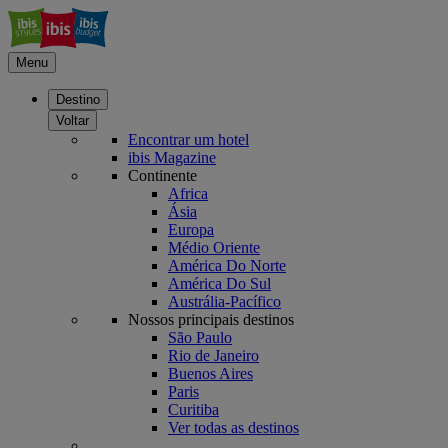
Menu
Destino
Voltar
Encontrar um hotel
ibis Magazine
Continente
Africa
Ásia
Europa
Médio Oriente
América Do Norte
América Do Sul
Austrália-Pacífico
Nossos principais destinos
São Paulo
Rio de Janeiro
Buenos Aires
Paris
Curitiba
Ver todas as destinos