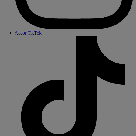
Accor TikTok