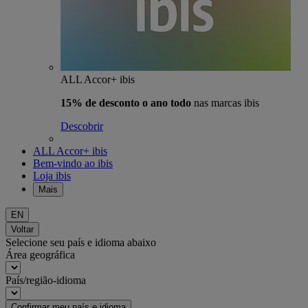
ALL Accor+ ibis
15% de desconto o ano todo
nas marcas ibis
Descobrir
ALL Accor+ ibis
Bem-vindo ao ibis
Loja ibis
Mais
EN
Voltar
Selecione seu país e idioma abaixo
Área geográfica
País/região-idioma
Confirmar meu país e idioma