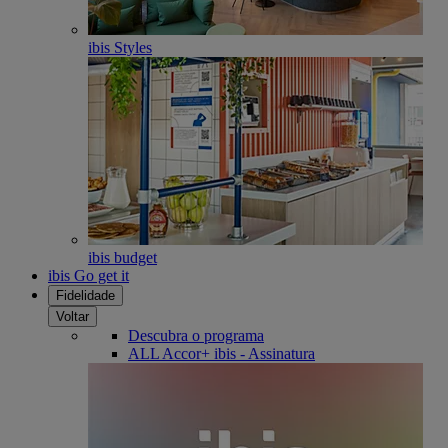
ibis Styles
ibis budget
ibis Go get it
Fidelidade
Voltar
Descubra o programa
ALL Accor+ ibis - Assinatura