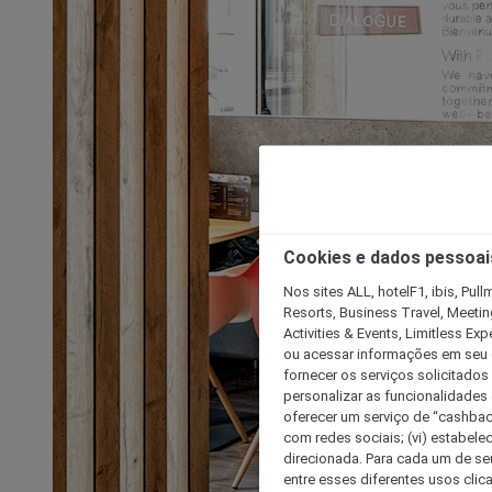
Cookies e dados pessoai
Nos sites ALL, hotelF1, ibis, Pul
Resorts, Business Travel, Meetin
Activities & Events, Limitless Ex
ou acessar informações em seu di
fornecer os serviços solicitados
personalizar as funcionalidades d
oferecer um serviço de “cashback
com redes sociais; (vi) estabele
direcionada. Para cada um de seu
entre esses diferentes usos clic