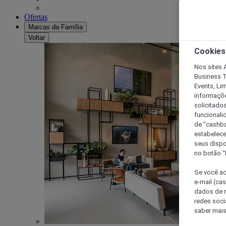
Ofertas
Marcas da Família
Voltar
Cookies
Nos sites A
Business T
Events, Li
informaçõe
solicitado
funcionali
de “cashba
estabelece
seus dispo
no botão “
Se você ac
e-mail (ca
dados de n
redes soci
saber mais