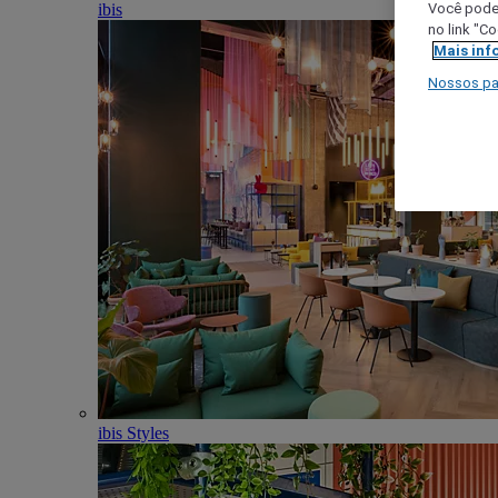
ibis
Você poder
no link "C
Mais inf
Nossos pa
ibis Styles