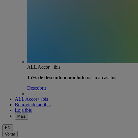
ALL Accor+ ibis
15% de desconto o ano todo
nas marcas ibis
Descobrir
ALL Accor+ ibis
Bem-vindo ao ibis
Loja ibis
Mais
EN
Voltar