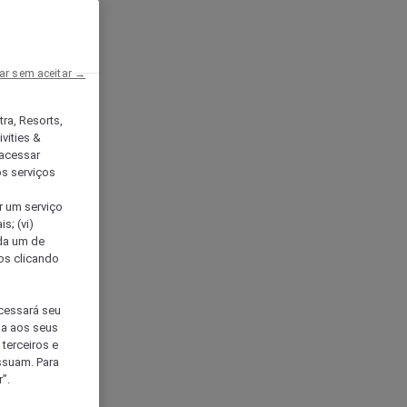
ar sem aceitar →
tra, Resorts,
vities &
acessar
os serviços
er um serviço
s; (vi)
ada um de
sos clicando
ocessará seu
da aos seus
terceiros e
ssuam. Para
”.