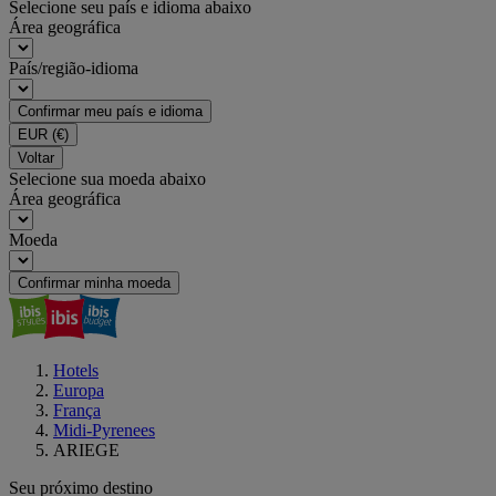
Selecione seu país e idioma abaixo
Área geográfica
País/região-idioma
Confirmar meu país e idioma
EUR
(€)
Voltar
Selecione sua moeda abaixo
Área geográfica
Moeda
Confirmar minha moeda
Hotels
Europa
França
Midi-Pyrenees
ARIEGE
Seu próximo destino