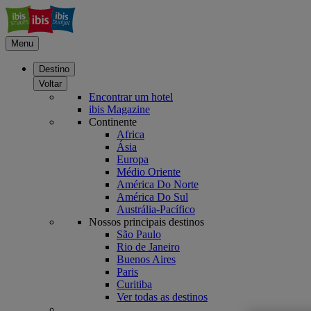
Menu
Destino
Voltar
Encontrar um hotel
ibis Magazine
Continente
Africa
Ásia
Europa
Médio Oriente
América Do Norte
América Do Sul
Austrália-Pacífico
Nossos principais destinos
São Paulo
Rio de Janeiro
Buenos Aires
Paris
Curitiba
Ver todas as destinos