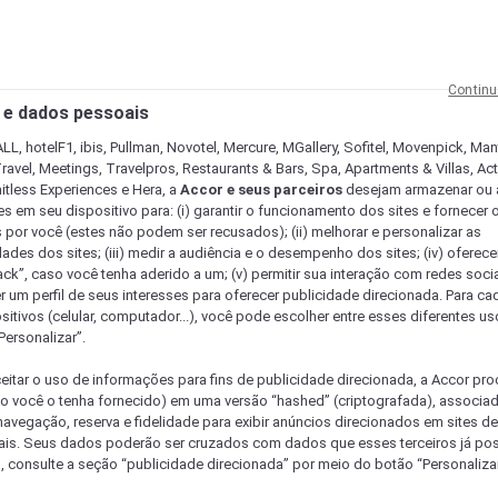
Continu
 e dados pessoais
LL, hotelF1, ibis, Pullman, Novotel, Mercure, MGallery, Sofitel, Movenpick, Man
ravel, Meetings, Travelpros, Restaurants & Bars, Spa, Apartments & Villas, Acti
mitless Experiences e Hera, a
Accor e seus parceiros
desejam armazenar ou 
s em seu dispositivo para: (i) garantir o funcionamento dos sites e fornecer 
s por você (estes não podem ser recusados); (ii) melhorar e personalizar as
dades dos sites; (iii) medir a audiência e o desempenho dos sites; (iv) oferec
ck”, caso você tenha aderido a um; (v) permitir sua interação com redes sociai
r um perfil de seus interesses para oferecer publicidade direcionada. Para c
sitivos (celular, computador...), você pode escolher entre esses diferentes u
Personalizar”.
eitar o uso de informações para fins de publicidade direcionada, a Accor pr
so você o tenha fornecido) em uma versão “hashed” (criptografada), associa
avegação, reserva e fidelidade para exibir anúncios direcionados em sites de 
ais. Seus dados poderão ser cruzados com dados que esses terceiros já po
, consulte a seção “publicidade direcionada” por meio do botão “Personalizar