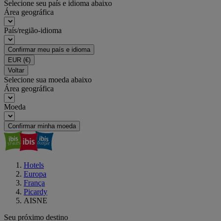
Selecione seu país e idioma abaixo
Área geográfica
País/região-idioma
Confirmar meu país e idioma
EUR
(€)
Voltar
Selecione sua moeda abaixo
Área geográfica
Moeda
Confirmar minha moeda
Hotels
Europa
França
Picardy
AISNE
Seu próximo destino