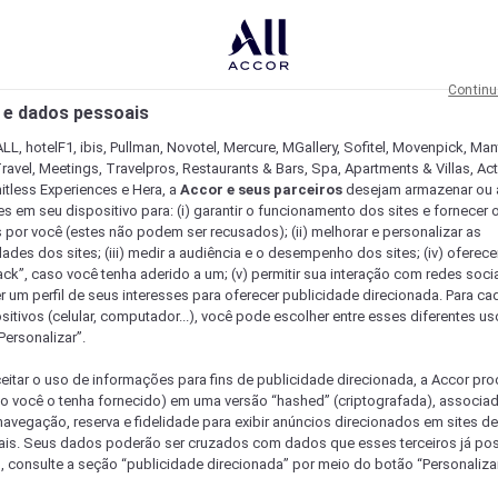
Continu
 e dados pessoais
LL, hotelF1, ibis, Pullman, Novotel, Mercure, MGallery, Sofitel, Movenpick, Man
ravel, Meetings, Travelpros, Restaurants & Bars, Spa, Apartments & Villas, Acti
mitless Experiences e Hera, a
Accor e seus parceiros
desejam armazenar ou 
s em seu dispositivo para: (i) garantir o funcionamento dos sites e fornecer 
s por você (estes não podem ser recusados); (ii) melhorar e personalizar as
dades dos sites; (iii) medir a audiência e o desempenho dos sites; (iv) oferec
ck”, caso você tenha aderido a um; (v) permitir sua interação com redes sociai
r um perfil de seus interesses para oferecer publicidade direcionada. Para c
sitivos (celular, computador...), você pode escolher entre esses diferentes u
Personalizar”.
eitar o uso de informações para fins de publicidade direcionada, a Accor pr
so você o tenha fornecido) em uma versão “hashed” (criptografada), associa
avegação, reserva e fidelidade para exibir anúncios direcionados em sites de 
ais. Seus dados poderão ser cruzados com dados que esses terceiros já po
, consulte a seção “publicidade direcionada” por meio do botão “Personalizar