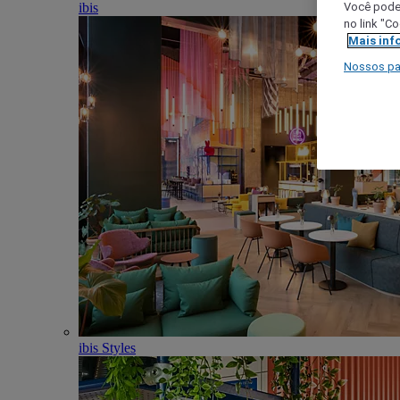
ibis
Você poder
no link "C
Mais inf
Nossos pa
ibis Styles