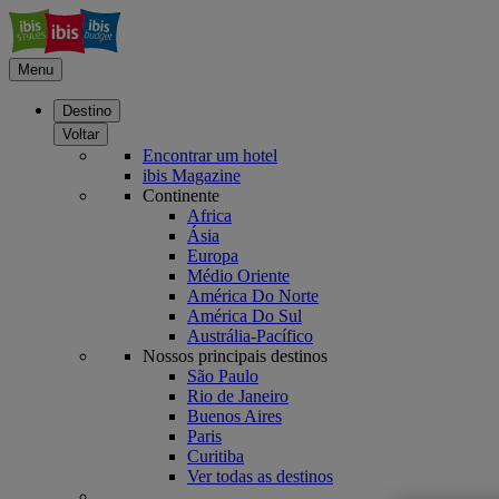
Menu
Destino
Voltar
Encontrar um hotel
ibis Magazine
Continente
Africa
Ásia
Europa
Médio Oriente
América Do Norte
América Do Sul
Austrália-Pacífico
Nossos principais destinos
São Paulo
Rio de Janeiro
Buenos Aires
Paris
Curitiba
Ver todas as destinos