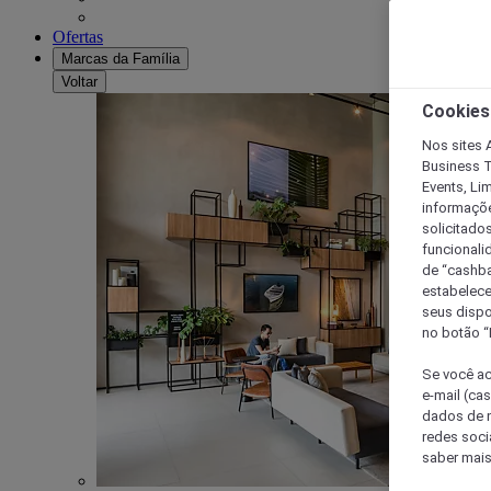
Ofertas
Marcas da Família
Voltar
Cookies
Nos sites A
Business T
Events, Li
informaçõe
solicitado
funcionali
de “cashba
estabelece
seus dispo
no botão “
Se você ac
e-mail (ca
dados de n
redes soci
saber mais