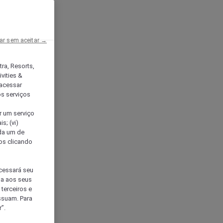
ar sem aceitar →
tra, Resorts,
vities &
acessar
os serviços
er um serviço
s; (vi)
ada um de
sos clicando
ocessará seu
da aos seus
terceiros e
ssuam. Para
”.