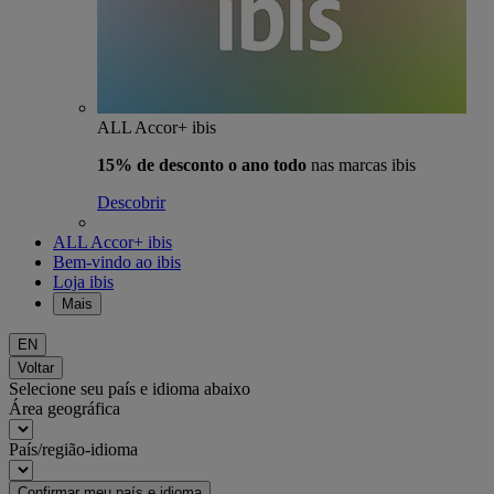
ALL Accor+ ibis
15% de desconto o ano todo
nas marcas ibis
Descobrir
ALL Accor+ ibis
Bem-vindo ao ibis
Loja ibis
Mais
EN
Voltar
Selecione seu país e idioma abaixo
Área geográfica
País/região-idioma
Confirmar meu país e idioma