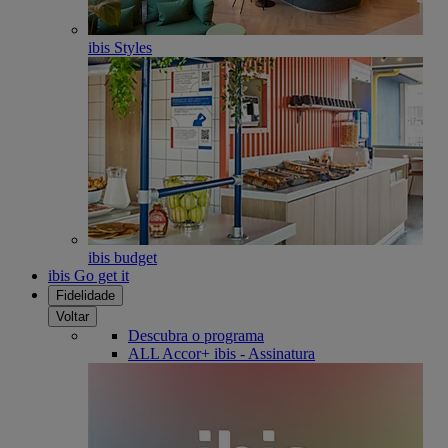
ibis Styles
ibis budget
ibis Go get it
Fidelidade
Voltar
Descubra o programa
ALL Accor+ ibis - Assinatura