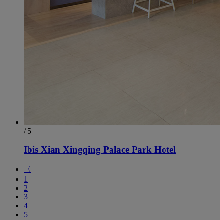
/ 5
Ibis Xian Xingqing Palace Park Hotel
〈
1
2
3
4
5