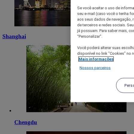
Se você aceitar o uso de inform
seu e-mail (caso você o tenha f
aos seus dados de navegação, re
de terceiros e redes sociais. S
já possuam. Para saber mais, co
Shanghai
“Personalizar”.
Você poderá alterar suas escolh
disponível no link "Cookies" no 
Mais informações
Nossos parceiros
Pers
Chengdu