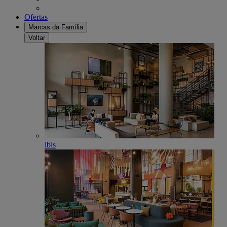
Ofertas
Marcas da Família
Voltar
ibis