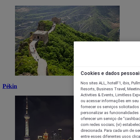
Cookies e dados pessoai
Nos sites ALL, hotelF1, ibis, Pul
Pékin
Resorts, Business Travel, Meetin
Activities & Events, Limitless Ex
ou acessar informações em seu di
fornecer os serviços solicitados
personalizar as funcionalidades d
oferecer um serviço de “cashback
com redes sociais; (vi) estabele
direcionada. Para cada um de seu
entre esses diferentes usos clic