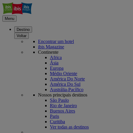
Menu
Destino
Voltar
Encontrar um hotel
ibis Magazine
Continente
Africa
Ásia
Europa
Médio Oriente
América Do Norte
América Do Sul
Austrália-Pacífico
Nossos principais destinos
São Paulo
Rio de Janeiro
Buenos Aires
Paris
Curitiba
Ver todas as destinos