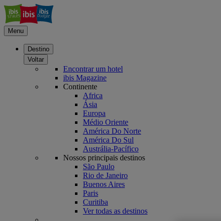
Menu
Destino
Voltar
Encontrar um hotel
ibis Magazine
Continente
Africa
Ásia
Europa
Médio Oriente
América Do Norte
América Do Sul
Austrália-Pacífico
Nossos principais destinos
São Paulo
Rio de Janeiro
Buenos Aires
Paris
Curitiba
Ver todas as destinos