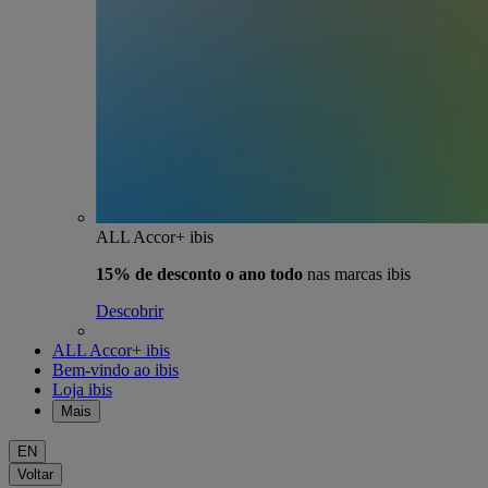
ALL Accor+ ibis
15% de desconto o ano todo
nas marcas ibis
Descobrir
ALL Accor+ ibis
Bem-vindo ao ibis
Loja ibis
Mais
EN
Voltar