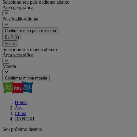
Selecione seu país e idioma abaixo
Área geográfica
País/região-idioma
Confirmar meu país e idioma
EUR
(€)
Voltar
Selecione sua moeda abaixo
Área geográfica
Moeda
Confirmar minha moeda
Hotels
Ásia
China
JIANGXI
Seu próximo destino