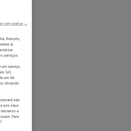
ar sem aceitar →
tra, Resorts,
vities &
acessar
os serviços
er um serviço
s; (vi)
ada um de
sos clicando
ocessará seu
da aos seus
terceiros e
ssuam. Para
”.