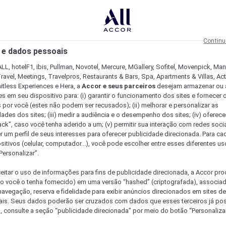
Continu
 e dados pessoais
LL, hotelF1, ibis, Pullman, Novotel, Mercure, MGallery, Sofitel, Movenpick, Man
ravel, Meetings, Travelpros, Restaurants & Bars, Spa, Apartments & Villas, Acti
mitless Experiences e Hera, a
Accor e seus parceiros
desejam armazenar ou 
s em seu dispositivo para: (i) garantir o funcionamento dos sites e fornecer 
s por você (estes não podem ser recusados); (ii) melhorar e personalizar as
dades dos sites; (iii) medir a audiência e o desempenho dos sites; (iv) oferec
ck”, caso você tenha aderido a um; (v) permitir sua interação com redes sociai
r um perfil de seus interesses para oferecer publicidade direcionada. Para c
sitivos (celular, computador...), você pode escolher entre esses diferentes u
Personalizar”.
eitar o uso de informações para fins de publicidade direcionada, a Accor pr
so você o tenha fornecido) em uma versão “hashed” (criptografada), associa
avegação, reserva e fidelidade para exibir anúncios direcionados em sites de 
ais. Seus dados poderão ser cruzados com dados que esses terceiros já po
, consulte a seção “publicidade direcionada” por meio do botão “Personalizar