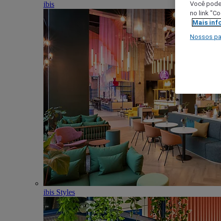
ibis
Você poder
no link "C
Mais inf
Nossos pa
ibis Styles