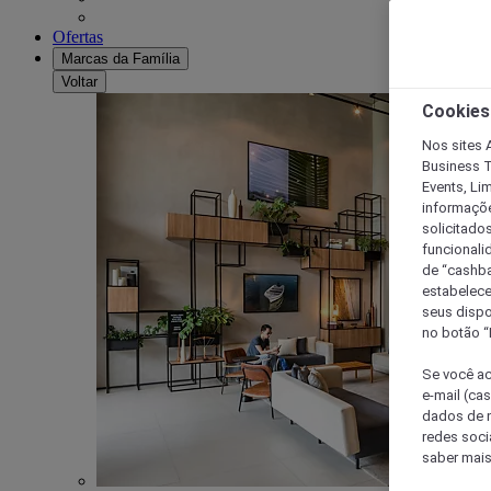
Ofertas
Marcas da Família
Voltar
Cookies
Nos sites A
Business T
Events, Li
informaçõe
solicitado
funcionali
de “cashba
estabelece
seus dispo
no botão “
Se você ac
e-mail (ca
dados de n
redes soci
saber mais