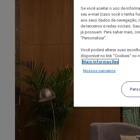
Se você aceitar o uso de inform
seu e-mail (caso você o tenha f
aos seus dados de navegação, re
de terceiros e redes sociais. S
já possuam. Para saber mais, co
“Personalizar”.
Você poderá alterar suas escolh
disponível no link "Cookies" no 
Mais informações
Nossos parceiros
Pers