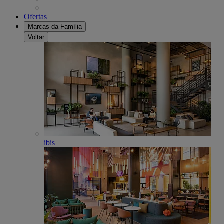
Ofertas
Marcas da Família
Voltar
ibis