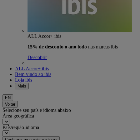
ALL Accor+ ibis
15% de desconto o ano todo
nas marcas ibis
Descobrir
ALL Accor+ ibis
Bem-vindo ao ibis
Loja ibis
Mais
EN
Voltar
Selecione seu país e idioma abaixo
Área geográfica
País/região-idioma
Confirmar meu país e idioma