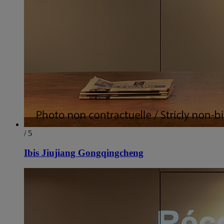
/ 5
Ibis Jiujiang Gongqingcheng