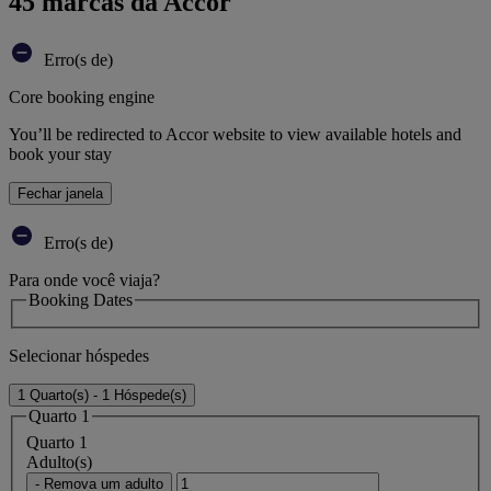
45 marcas da Accor
Erro(s de)
Core booking engine
You’ll be redirected to Accor website to view available hotels and
book your stay
Fechar janela
Erro(s de)
Para onde você viaja?
Booking Dates
Selecionar hóspedes
1 Quarto(s) - 1 Hóspede(s)
Quarto 1
Quarto 1
Adulto(s)
- Remova um adulto