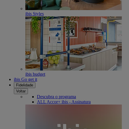
ibis Styles
ibis budget
ibis Go get it
Fidelidade
Voltar
Descubra o programa
ALL Accor+ ibis - Assinatura