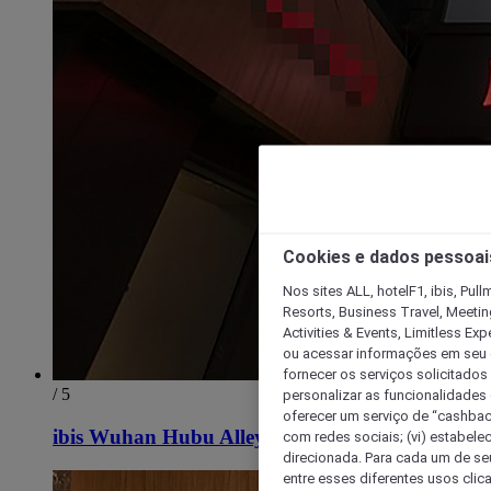
Cookies e dados pessoai
Nos sites ALL, hotelF1, ibis, Pul
Resorts, Business Travel, Meetin
Activities & Events, Limitless Ex
ou acessar informações em seu di
fornecer os serviços solicitados
/ 5
personalizar as funcionalidades d
oferecer um serviço de “cashback
ibis Wuhan Hubu Alley Hotel
com redes sociais; (vi) estabele
direcionada. Para cada um de seu
entre esses diferentes usos clic