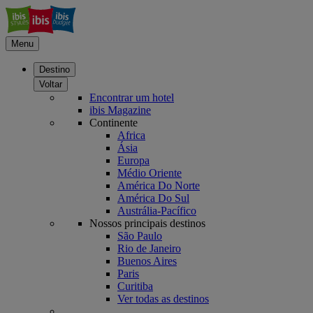
Menu
Destino
Voltar
Encontrar um hotel
ibis Magazine
Continente
Africa
Ásia
Europa
Médio Oriente
América Do Norte
América Do Sul
Austrália-Pacífico
Nossos principais destinos
São Paulo
Rio de Janeiro
Buenos Aires
Paris
Curitiba
Ver todas as destinos