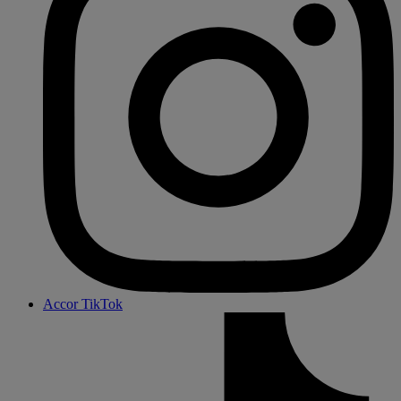
Accor TikTok