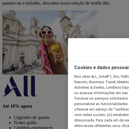
passeio ou a trabalho, descubra nossa seleção de hotéis ibis.
Cookies e dados pessoai
Nos sites ALL, hotelF1, ibis, Pul
Resorts, Business Travel, Meetin
Activities & Events, Limitless Ex
ou acessar informações em seu di
fornecer os serviços solicitados
personalizar as funcionalidades d
Até 10% agora
oferecer um serviço de “cashback
com redes sociais; (vi) estabele
Upgrades de quarto
direcionada. Para cada um de seu
Noites grátis
entre esses diferentes usos clic
Limitless experiences