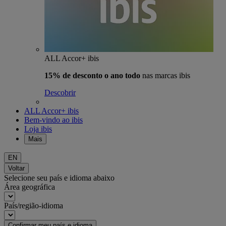
ALL Accor+ ibis
15% de desconto o ano todo
nas marcas ibis
Descobrir
ALL Accor+ ibis
Bem-vindo ao ibis
Loja ibis
Mais
EN
Voltar
Selecione seu país e idioma abaixo
Área geográfica
País/região-idioma
Confirmar meu país e idioma