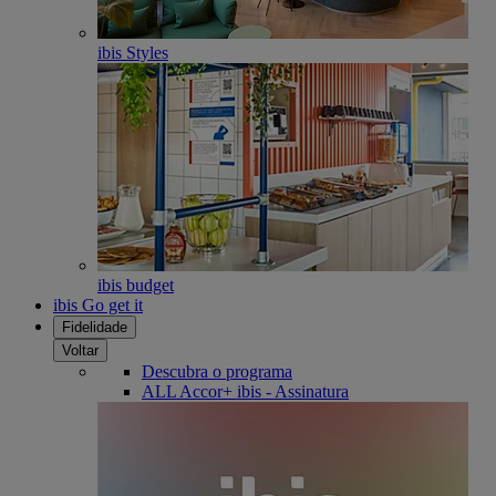
ibis Styles
ibis budget
ibis Go get it
Fidelidade
Voltar
Descubra o programa
ALL Accor+ ibis - Assinatura