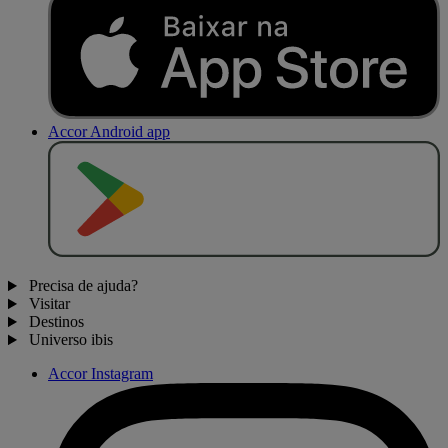
Accor Android app
D
I
S
P
O
N
Í
V
E
L
N
O
Precisa de ajuda?
Visitar
Destinos
Universo ibis
Accor Instagram