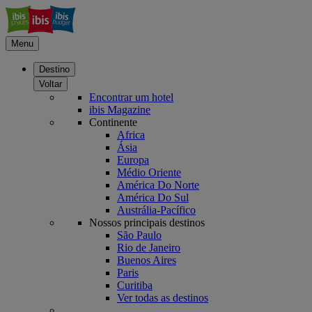
Menu
Destino
Voltar
Encontrar um hotel
ibis Magazine
Continente
Africa
Ásia
Europa
Médio Oriente
América Do Norte
América Do Sul
Austrália-Pacífico
Nossos principais destinos
São Paulo
Rio de Janeiro
Buenos Aires
Paris
Curitiba
Ver todas as destinos