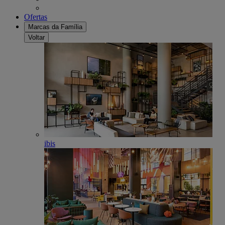
Ofertas
Marcas da Família
Voltar
ibis