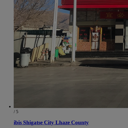
/ 5
ibis Shigatse City Lhaze County