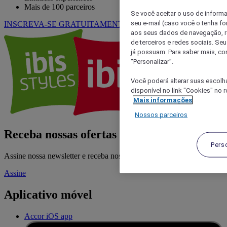
Mais de 100 parceiros
Se você aceitar o uso de inform
seu e-mail (caso você o tenha f
INSCREVA-SE GRATUITAMENTE
SAIBA MAIS
aos seus dados de navegação, re
de terceiros e redes sociais. S
já possuam. Para saber mais, co
“Personalizar”.
Você poderá alterar suas escolh
disponível no link "Cookies" no 
Mais informações
Nossos parceiros
Receba nossas ofertas exclusivas
Pers
Assine nossa newsletter e receba nossas ofertas mais recentes
Assine
Aplicativo móvel
Accor iOS app