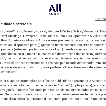
Continu
 e dados pessoais
LL, hotelF1, ibis, Pullman, Novotel, Mercure, MGallery, Sofitel, Movenpick, Man
ravel, Meetings, Travelpros, Restaurants & Bars, Spa, Apartments & Villas, Acti
mitless Experiences e Hera, a
Accor e seus parceiros
desejam armazenar ou 
s em seu dispositivo para: (i) garantir o funcionamento dos sites e fornecer 
s por você (estes não podem ser recusados); (ii) melhorar e personalizar as
dades dos sites; (iii) medir a audiência e o desempenho dos sites; (iv) oferec
ck”, caso você tenha aderido a um; (v) permitir sua interação com redes sociai
r um perfil de seus interesses para oferecer publicidade direcionada. Para c
sitivos (celular, computador...), você pode escolher entre esses diferentes u
Personalizar”.
eitar o uso de informações para fins de publicidade direcionada, a Accor pr
so você o tenha fornecido) em uma versão “hashed” (criptografada), associa
avegação, reserva e fidelidade para exibir anúncios direcionados em sites de 
ais. Seus dados poderão ser cruzados com dados que esses terceiros já po
, consulte a seção “publicidade direcionada” por meio do botão “Personalizar