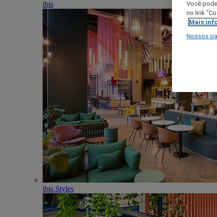
ibis
Você poder
no link "C
Mais inf
Nossos pa
ibis Styles