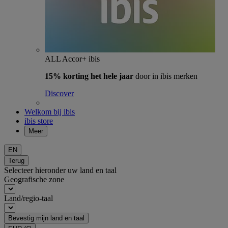
ALL Accor+ ibis
15% korting het hele jaar
door in ibis merken
Discover
Welkom bij ibis
ibis store
Meer
EN
Terug
Selecteer hieronder uw land en taal
Geografische zone
Land/regio-taal
Bevestig mijn land en taal