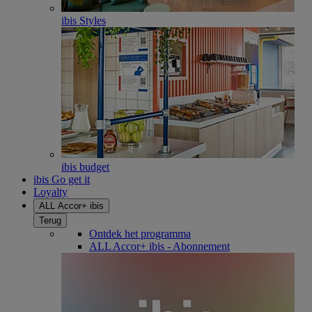
ibis Styles
ibis budget
ibis Go get it
Loyalty
ALL Accor+ ibis
Terug
Ontdek het programma
ALL Accor+ ibis - Abonnement