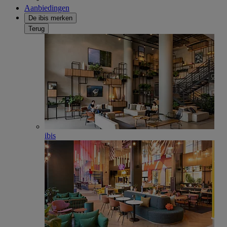
Aanbiedingen
De ibis merken
Terug
ibis