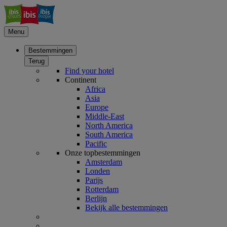
Menu
Bestemmingen
Terug
Find your hotel
Continent
Africa
Asia
Europe
Middle-East
North America
South America
Pacific
Onze topbestemmingen
Amsterdam
Londen
Parijs
Rotterdam
Berlijn
Bekijk alle bestemmingen