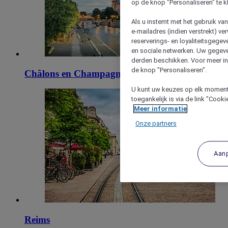
op de knop "Personaliseren" te k
Als u instemt met het gebruik va
e-mailadres (indien verstrekt) v
reserverings- en loyaliteitsgege
en sociale netwerken. Uw gegev
derden beschikken. Voor meer inf
de knop "Personaliseren".
Châlons en Champagne
U kunt uw keuzes op elk moment 
toegankelijk is via de link "Cook
Meer informatie
Onze partners
Aan
Reims