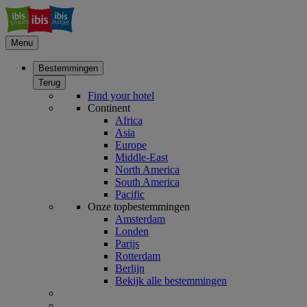
Menu
Bestemmingen
Terug
Find your hotel
Continent
Africa
Asia
Europe
Middle-East
North America
South America
Pacific
Onze topbestemmingen
Amsterdam
Londen
Parijs
Rotterdam
Berlijn
Bekijk alle bestemmingen