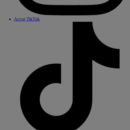
Accor TikTok