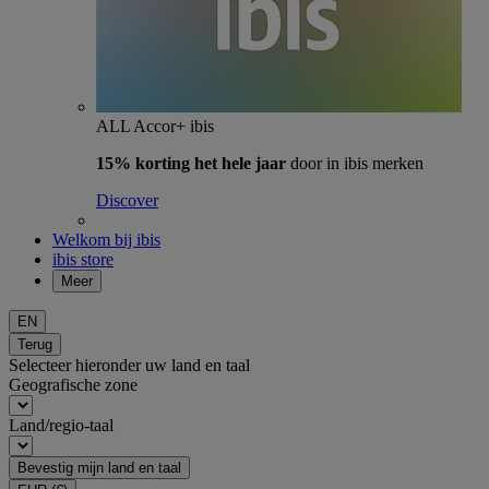
ALL Accor+ ibis
15% korting het hele jaar
door in ibis merken
Discover
Welkom bij ibis
ibis store
Meer
EN
Terug
Selecteer hieronder uw land en taal
Geografische zone
Land/regio-taal
Bevestig mijn land en taal