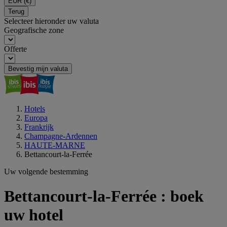
EUR
(€)
Terug
Selecteer hieronder uw valuta
Geografische zone
Offerte
Bevestig mijn valuta
Hotels
Europa
Frankrijk
Champagne-Ardennen
HAUTE-MARNE
Bettancourt-la-Ferrée
Uw volgende bestemming
Bettancourt-la-Ferrée : boek
uw hotel