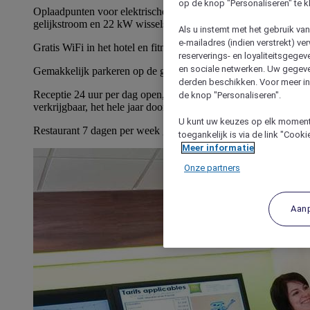
op de knop "Personaliseren" te k
Oplaadpunten voor elektrische voertuigen van 120/300 kW
gelijkstroom en 22 kW wisselstroom
Als u instemt met het gebruik va
e-mailadres (indien verstrekt) v
Gratis WiFi in het hotel en fitnesscentrum met gratis toegang
reserverings- en loyaliteitsgege
en sociale netwerken. Uw gegev
Gemakkelijk parkeren op de grote gratis parkeerplaats
derden beschikken. Voor meer inf
Receptie 24 uur per dag open, drankjes/snacks 24 uur per dag
de knop "Personaliseren".
verkrijgbaar, het hele jaar door
U kunt uw keuzes op elk moment 
Restaurant 7 dagen per week geopend
toegankelijk is via de link "Cook
Meer informatie
Onze partners
Aan