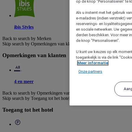
op de knop "Personaliseren" te k
Als u instemt met het gebruik va
e-mailadres (indien verstrekt) v
reserverings- en loyaliteitsgege
ibis Styles
en sociale netwerken. Uw gegev
derden beschikken. Voor meer inf
Back to search by Merken
de knop "Personaliseren".
Skip search by Opmerkingen van klanten
U kunt uw keuzes op elk moment 
Opmerkingen van klanten
toegankelijk is via de link "Cook
Meer informatie
Onze partners
4 en meer
Aan
Back to search by Opmerkingen van klanten
Skip search by Toegang tot het hotel
Toegang tot het hotel