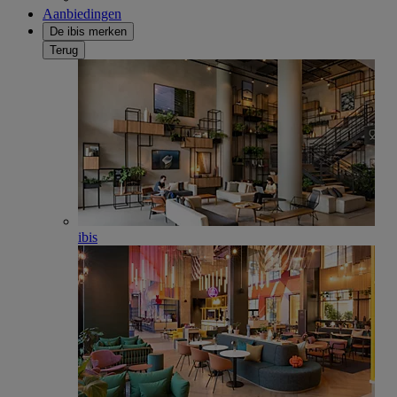
Aanbiedingen
De ibis merken
Terug
ibis