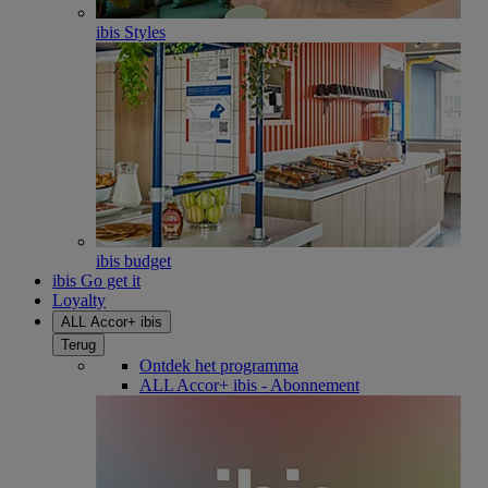
ibis Styles
ibis budget
ibis Go get it
Loyalty
ALL Accor+ ibis
Terug
Ontdek het programma
ALL Accor+ ibis - Abonnement