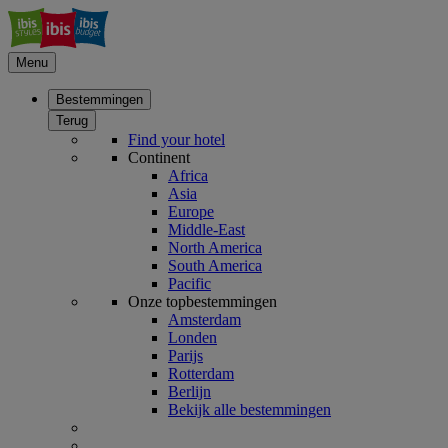
Menu
Bestemmingen
Terug
Find your hotel
Continent
Africa
Asia
Europe
Middle-East
North America
South America
Pacific
Onze topbestemmingen
Amsterdam
Londen
Parijs
Rotterdam
Berlijn
Bekijk alle bestemmingen