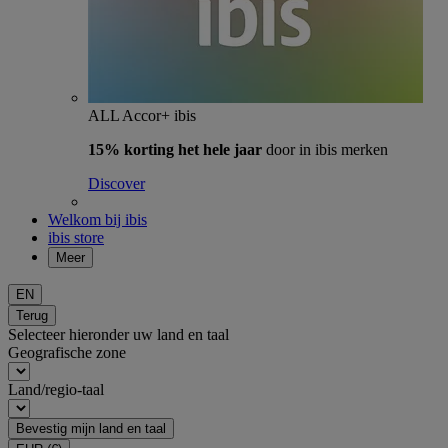
ALL Accor+ ibis
15% korting het hele jaar
door in ibis merken
Discover
Welkom bij ibis
ibis store
Meer
EN
Terug
Selecteer hieronder uw land en taal
Geografische zone
Land/regio-taal
Bevestig mijn land en taal