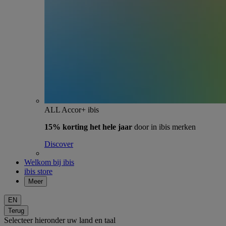
ALL Accor+ ibis
15% korting het hele jaar
door in ibis merken
Discover
Welkom bij ibis
ibis store
Meer
EN
Terug
Selecteer hieronder uw land en taal