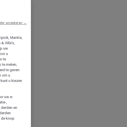
der accepteren →
npick, Mantra,
& Villa's,
op uw
oor u
s te
s te meten;
heid te geven
en om u
 kunt u kiezen
cor uw e-
tie-,
n derden en
 derden
a de knop