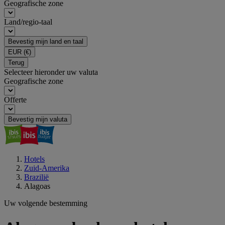
Geografische zone
Land/regio-taal
Bevestig mijn land en taal
EUR
(€)
Terug
Selecteer hieronder uw valuta
Geografische zone
Offerte
Bevestig mijn valuta
Hotels
Zuid-Amerika
Brazilië
Alagoas
Uw volgende bestemming