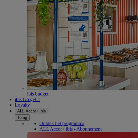
ibis budget
ibis Go get it
Loyalty
ALL Accor+ ibis
Terug
Ontdek het programma
ALL Accor+ ibis - Abonnement