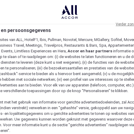
Verder zon
 en persoonsgegevens
ites van ALL, HotelF1, Ibis, Pullman, Novotel, Mercure, MGallery, Sofitel, Move
usiness Travel, Meetings, Travelpros, Restaurants & Bars, Spa, Appartementen 
& Events, Limitless Experiences en Hera,
Accor en haar partners
informatie 
p te slaan of te raadplegen om: (i) de websites te laten functioneren en u de d
iensten te leveren (deze kunt u niet weigeren); (ii) de functies van de website
en te personaliseren; (iii) de bezoekersaantallen en prestaties van de website
 "cashback"-service te bieden als u hiervoor bent aangemeld; (v) u de mogelijk
te hebben met sociale netwerken; (vi) een profiel van uw interesses op te stell
vertenties aan te bieden. Voor elk van uw apparaten (telefoon, computer, etc.)
e verschillende toepassingen door op de knop "Personaliseren" te klikken.
emt met het gebruik van informatie voor gerichte advertentiedoeleinden, zal Ac
(indien verstrekt) verwerken in een "gehashte" versie, gekoppeld aan uw naviga
gs- en loyaliteitsgegevens om u gerichte advertenties te tonen op websites va
etwerken. Uw gegevens kunnen worden gekruist met gegevens waarover deze
. Voor meer informatie kunt u de sectie "gerichte advertenties" raadplegen vi
eren".