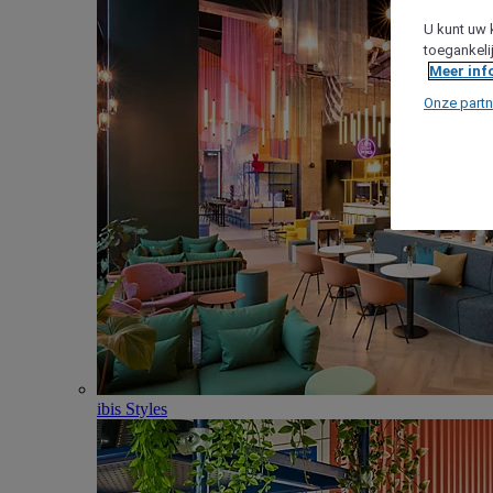
U kunt uw 
toegankeli
Meer inf
Onze partn
ibis Styles