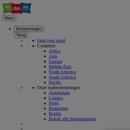
Menu
Bestemmingen
Terug
Find your hotel
Continent
Africa
Asia
Europe
Middle-East
North America
South America
Pacific
Onze topbestemmingen
Amsterdam
Londen
Parijs
Rotterdam
Berlijn
Bekijk alle bestemmingen