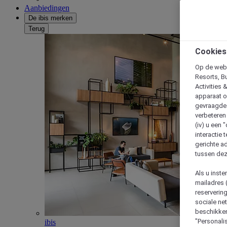
Aanbiedingen
De ibis merken
Terug
Cookies
Op de webs
Resorts, B
Activities 
apparaat o
gevraagde d
verbeteren 
(iv) u een
interactie 
gerichte ad
tussen dez
Als u inst
mailadres 
reserverin
sociale n
beschikken
"Personalis
ibis