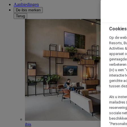
Aanbiedingen
De ibis merken
Terug
Cookies
Op de webs
Resorts, B
Activities 
apparaat o
gevraagde d
verbeteren 
(iv) u een
interactie 
gerichte ad
tussen dez
Als u inst
mailadres 
reserverin
sociale n
beschikken
"Personalis
ibis