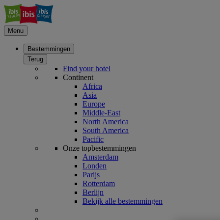
Menu
Bestemmingen
Terug
Find your hotel
Continent
Africa
Asia
Europe
Middle-East
North America
South America
Pacific
Onze topbestemmingen
Amsterdam
Londen
Parijs
Rotterdam
Berlijn
Bekijk alle bestemmingen