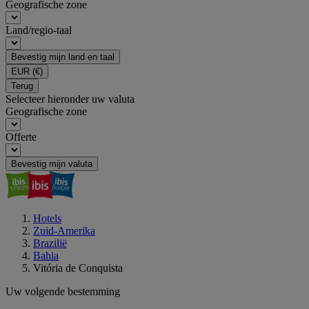
Geografische zone
Land/regio-taal
Bevestig mijn land en taal
EUR
(€)
Terug
Selecteer hieronder uw valuta
Geografische zone
Offerte
Bevestig mijn valuta
Hotels
Zuid-Amerika
Brazilië
Bahia
Vitória de Conquista
Uw volgende bestemming