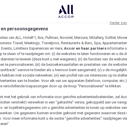
Verder zon
 en persoonsgegevens
ites van ALL, HotelF1, Ibis, Pullman, Novotel, Mercure, MGallery, Sofitel, Move
usiness Travel, Meetings, Travelpros, Restaurants & Bars, Spa, Appartementen 
& Events, Limitless Experiences en Hera,
Accor en haar partners
informatie 
p te slaan of te raadplegen om: (i) de websites te laten functioneren en u de d
iensten te leveren (deze kunt u niet weigeren); (ii) de functies van de website
en te personaliseren; (iii) de bezoekersaantallen en prestaties van de website
 "cashback"-service te bieden als u hiervoor bent aangemeld; (v) u de mogelijk
te hebben met sociale netwerken; (vi) een profiel van uw interesses op te stell
vertenties aan te bieden. Voor elk van uw apparaten (telefoon, computer, etc.)
e verschillende toepassingen door op de knop "Personaliseren" te klikken.
emt met het gebruik van informatie voor gerichte advertentiedoeleinden, zal Ac
(indien verstrekt) verwerken in een "gehashte" versie, gekoppeld aan uw naviga
gs- en loyaliteitsgegevens om u gerichte advertenties te tonen op websites va
etwerken. Uw gegevens kunnen worden gekruist met gegevens waarover deze
. Voor meer informatie kunt u de sectie "gerichte advertenties" raadplegen vi
eren".