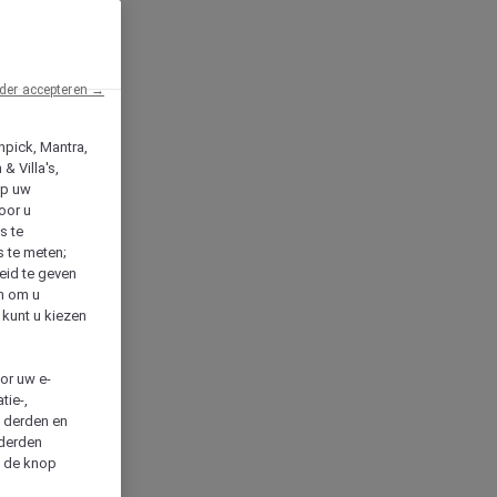
der accepteren →
npick, Mantra,
& Villa's,
op uw
oor u
s te
s te meten;
heid te geven
en om u
 kunt u kiezen
cor uw e-
tie-,
n derden en
 derden
a de knop