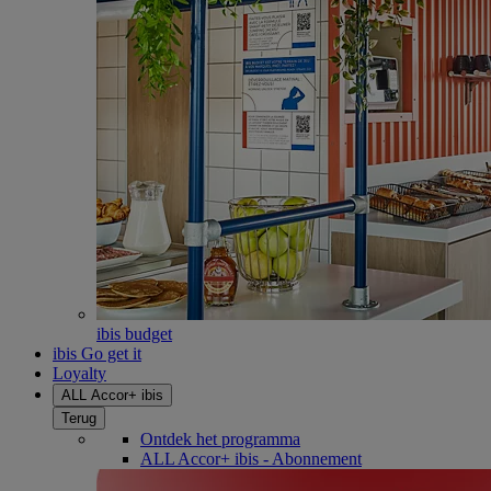
ibis budget
ibis Go get it
Loyalty
ALL Accor+ ibis
Terug
Ontdek het programma
ALL Accor+ ibis - Abonnement