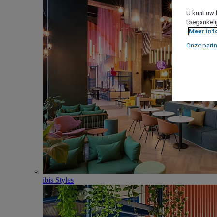
U kunt uw 
toegankeli
Meer inf
Onze partn
ibis Styles