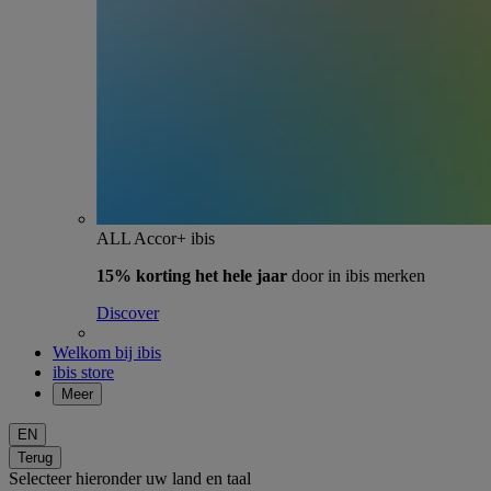
ALL Accor+ ibis
15% korting het hele jaar
door in ibis merken
Discover
Welkom bij ibis
ibis store
Meer
EN
Terug
Selecteer hieronder uw land en taal