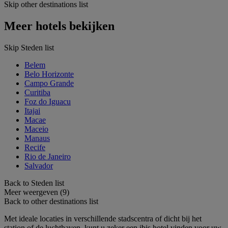
Skip other destinations list
Meer hotels bekijken
Skip Steden list
Belem
Belo Horizonte
Campo Grande
Curitiba
Foz do Iguacu
Itajai
Macae
Maceio
Manaus
Recife
Rio de Janeiro
Salvador
Back to Steden list
Meer weergeven (9)
Back to other destinations list
Met ideale locaties in verschillende stadscentra of dicht bij het
station of de luchthaven, kunt u zeker een ibis hotel vinden voor uw