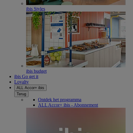
ibis Styles
ibis budget
ibis Go get it
Loyalty
ALL Accor+ ibis
Terug
Ontdek het programma
ALL Accor+ ibis - Abonnement