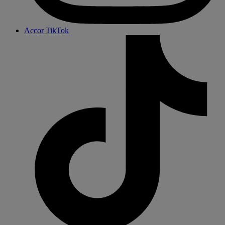
Accor TikTok