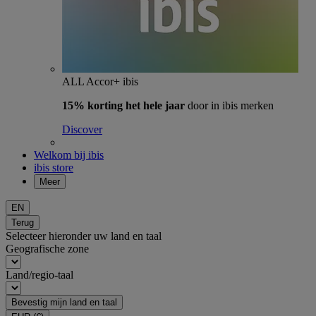
ALL Accor+ ibis
15% korting het hele jaar
door in ibis merken
Discover
Welkom bij ibis
ibis store
Meer
EN
Terug
Selecteer hieronder uw land en taal
Geografische zone
Land/regio-taal
Bevestig mijn land en taal