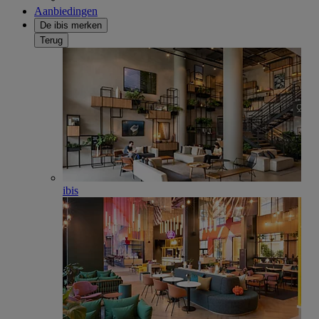
Aanbiedingen
De ibis merken
Terug
ibis