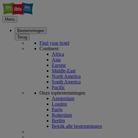
Menu
Bestemmingen
Terug
Find your hotel
Continent
Africa
Asia
Europe
Middle-East
North America
South America
Pacific
Onze topbestemmingen
Amsterdam
Londen
Parijs
Rotterdam
Berlijn
Bekijk alle bestemmingen