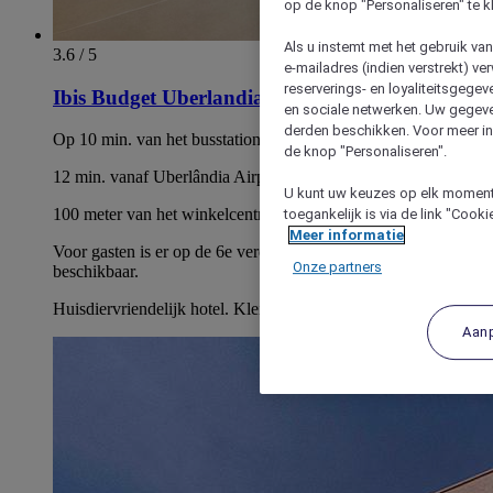
op de knop "Personaliseren" te k
Als u instemt met het gebruik va
3.6 / 5
e-mailadres (indien verstrekt) v
reserverings- en loyaliteitsgege
Ibis Budget Uberlandia
en sociale netwerken. Uw gegev
derden beschikken. Voor meer inf
Op 10 min. van het busstation Uberlândia
de knop "Personaliseren".
12 min. vanaf Uberlândia Airport - César Bombonato
U kunt uw keuzes op elk moment 
100 meter van het winkelcentrum.
toegankelijk is via de link "Cook
Meer informatie
Voor gasten is er op de 6e verdieping een strijkruimte
Onze partners
beschikbaar.
Huisdiervriendelijk hotel. Kleine huisdieren zijn hier welkom.
Aan