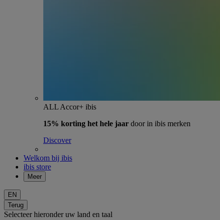
ALL Accor+ ibis
15% korting het hele jaar
door in ibis merken
Discover
Welkom bij ibis
ibis store
Meer
EN
Terug
Selecteer hieronder uw land en taal