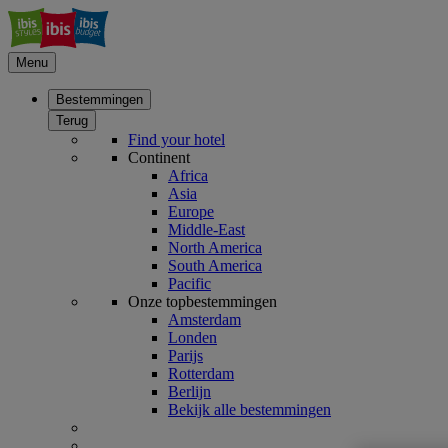
Menu
Bestemmingen
Terug
Find your hotel
Continent
Africa
Asia
Europe
Middle-East
North America
South America
Pacific
Onze topbestemmingen
Amsterdam
Londen
Parijs
Rotterdam
Berlijn
Bekijk alle bestemmingen