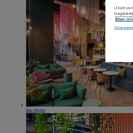
U kunt uw 
toegankeli
Meer inf
Onze partn
ibis Styles