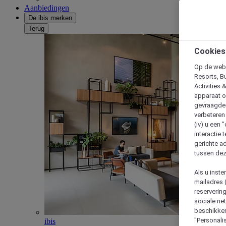
Aanbiedingen
De ibis merken
Terug
Cookies
Op de webs
Resorts, B
Activities 
apparaat o
gevraagde d
verbeteren 
(iv) u een
interactie 
gerichte ad
tussen dez
Als u inst
mailadres 
reserverin
sociale n
beschikken
"Personalis
ibis