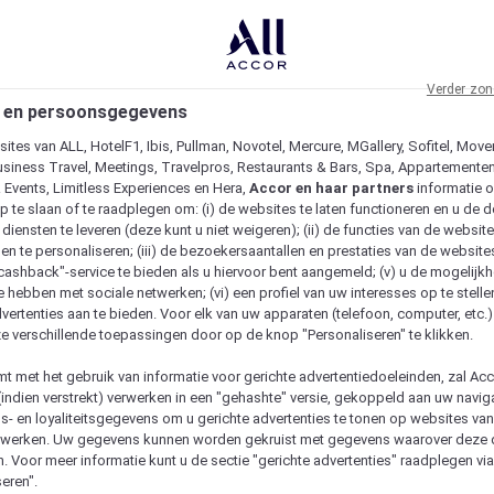
Verder zon
 en persoonsgegevens
ites van ALL, HotelF1, Ibis, Pullman, Novotel, Mercure, MGallery, Sofitel, Move
usiness Travel, Meetings, Travelpros, Restaurants & Bars, Spa, Appartementen 
& Events, Limitless Experiences en Hera,
Accor en haar partners
informatie 
p te slaan of te raadplegen om: (i) de websites te laten functioneren en u de d
iensten te leveren (deze kunt u niet weigeren); (ii) de functies van de website
en te personaliseren; (iii) de bezoekersaantallen en prestaties van de website
 "cashback"-service te bieden als u hiervoor bent aangemeld; (v) u de mogelijk
te hebben met sociale netwerken; (vi) een profiel van uw interesses op te stell
vertenties aan te bieden. Voor elk van uw apparaten (telefoon, computer, etc.)
e verschillende toepassingen door op de knop "Personaliseren" te klikken.
emt met het gebruik van informatie voor gerichte advertentiedoeleinden, zal Ac
(indien verstrekt) verwerken in een "gehashte" versie, gekoppeld aan uw naviga
gs- en loyaliteitsgegevens om u gerichte advertenties te tonen op websites va
etwerken. Uw gegevens kunnen worden gekruist met gegevens waarover deze
. Voor meer informatie kunt u de sectie "gerichte advertenties" raadplegen vi
eren".