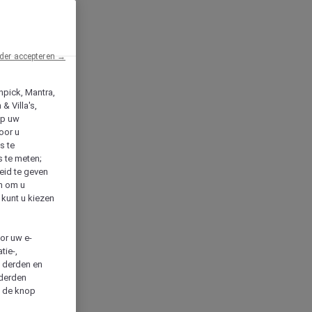
der accepteren →
npick, Mantra,
& Villa's,
op uw
oor u
s te
s te meten;
heid te geven
en om u
 kunt u kiezen
cor uw e-
tie-,
n derden en
 derden
a de knop