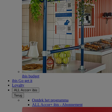
ibis budget
ibis Go get it
Loyalty
ALL Accor+ ibis
Terug
Ontdek het programma
ALL Accor+ ibis - Abonnement