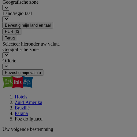
Geografische zone
Land/regio-taal
Bevestig mijn land en taal
EUR
(€)
Terug
Selecteer hieronder uw valuta
Geografische zone
Offerte
Bevestig mijn valuta
Hotels
Zuid-Amerika
Brazilië
Parana
Foz do Iguacu
Uw volgende bestemming