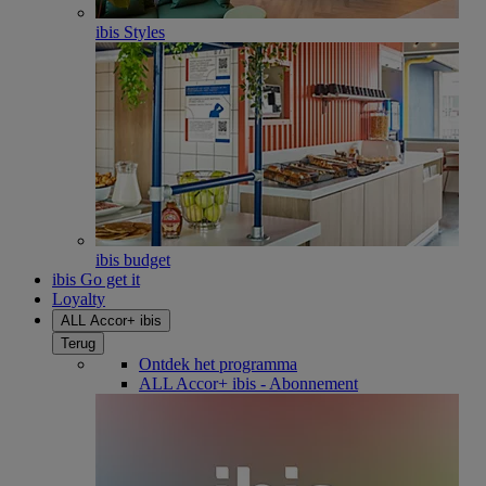
ibis Styles
ibis budget
ibis Go get it
Loyalty
ALL Accor+ ibis
Terug
Ontdek het programma
ALL Accor+ ibis - Abonnement