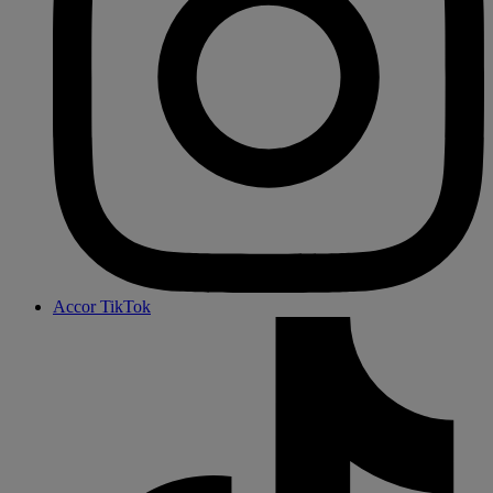
Accor TikTok