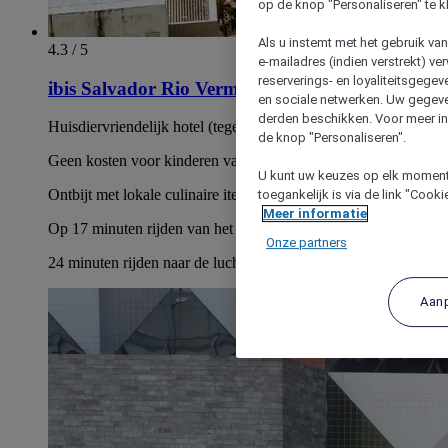
op de knop "Personaliseren" te k
Als u instemt met het gebruik va
4.3 / 5
e-mailadres (indien verstrekt) v
reserverings- en loyaliteitsgege
ibis Salvador Rio Vermelho
en sociale netwerken. Uw gegev
derden beschikken. Voor meer inf
Huisdiervriendelijk hotel (tegen betaling)
de knop "Personaliseren".
Geen kosten voor kinderen van 12 jaar en jonger
U kunt uw keuzes op elk moment 
Ontbijt met lokale culinaire items.
toegankelijk is via de link "Cook
Meer informatie
Op 17 minuten rijden van het busstation Salvador
Onze partners
24 minuten rijden naar de luchthaven van Salvador
Aan