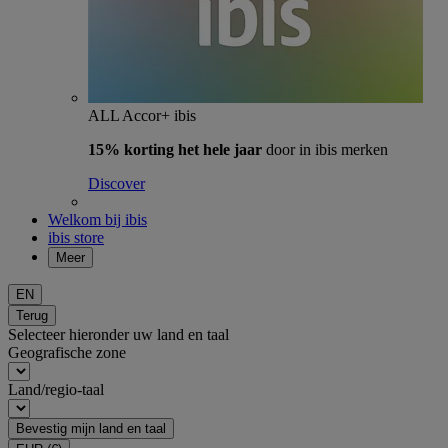
ALL Accor+ ibis
15% korting het hele jaar
door in ibis merken
Discover
Welkom bij ibis
ibis store
Meer
EN
Terug
Selecteer hieronder uw land en taal
Geografische zone
Land/regio-taal
Bevestig mijn land en taal