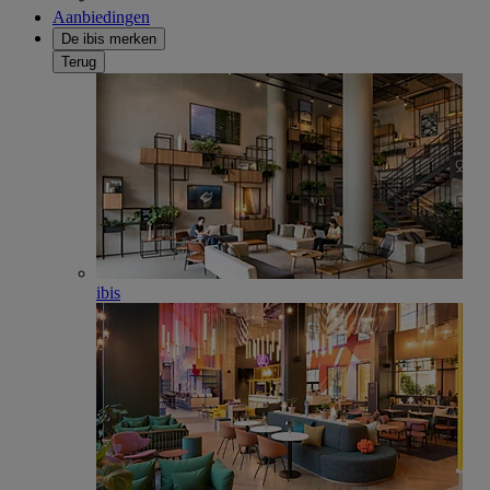
Aanbiedingen
De ibis merken
Terug
ibis