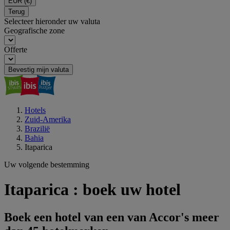
EUR
(€)
Terug
Selecteer hieronder uw valuta
Geografische zone
Offerte
Bevestig mijn valuta
Hotels
Zuid-Amerika
Brazilië
Bahia
Itaparica
Uw volgende bestemming
Itaparica : boek uw hotel
Boek een hotel van een van Accor's meer