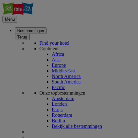
Menu
Bestemmingen
Terug
Find your hotel
Continent
Africa
Asia
Europe
Middle-East
North America
South America
Pacific
Onze topbestemmingen
Amsterdam
Londen
Parijs
Rotterdam
Berlijn
Bekijk alle bestemmingen