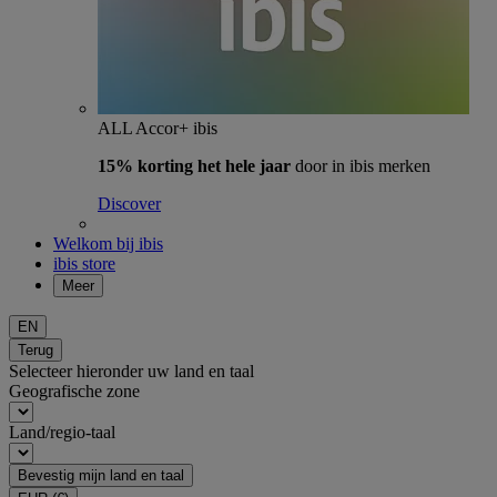
ALL Accor+ ibis
15% korting het hele jaar
door in ibis merken
Discover
Welkom bij ibis
ibis store
Meer
EN
Terug
Selecteer hieronder uw land en taal
Geografische zone
Land/regio-taal
Bevestig mijn land en taal