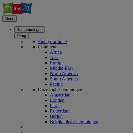
Menu
Bestemmingen
Terug
Find your hotel
Continent
Africa
Asia
Europe
Middle-East
North America
South America
Pacific
Onze topbestemmingen
Amsterdam
Londen
Parijs
Rotterdam
Berlijn
Bekijk alle bestemmingen