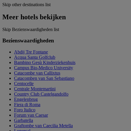
Skip other destinations list
Meer hotels bekijken
Skip Bezienswaardigheden list
Bezienswaardigheden
Abdij Tre Fontane
Acqua Santa Golfclub
Bambino Gesù Kinderziekenhuis
Campus Bio-Medico University
Catacombe van Callixtus
Catacomben van San Sebastiano
Centocelle
Centrale Montemartini
Country Club Castelgandolfo
Engelenbrug
Fiera di Roma
Foro Italico
Forum van Caesar
Garbatella
Graftombe van Caecilia Metella
Lupercal