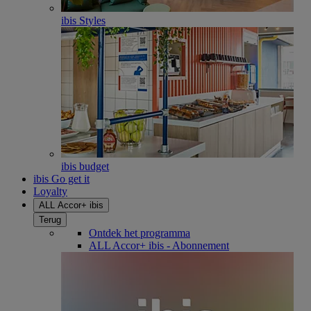
ibis Styles
ibis budget
ibis Go get it
Loyalty
ALL Accor+ ibis
Terug
Ontdek het programma
ALL Accor+ ibis - Abonnement