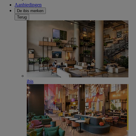
Aanbiedingen
De ibis merken
Terug
ibis