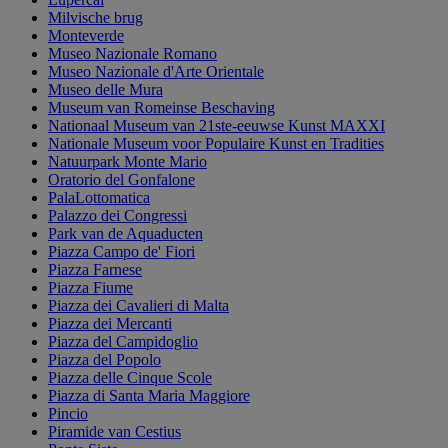
Milvische brug
Monteverde
Museo Nazionale Romano
Museo Nazionale d'Arte Orientale
Museo delle Mura
Museum van Romeinse Beschaving
Nationaal Museum van 21ste-eeuwse Kunst MAXXI
Nationale Museum voor Populaire Kunst en Tradities
Natuurpark Monte Mario
Oratorio del Gonfalone
PalaLottomatica
Palazzo dei Congressi
Park van de Aquaducten
Piazza Campo de' Fiori
Piazza Farnese
Piazza Fiume
Piazza dei Cavalieri di Malta
Piazza dei Mercanti
Piazza del Campidoglio
Piazza del Popolo
Piazza delle Cinque Scole
Piazza di Santa Maria Maggiore
Pincio
Piramide van Cestius