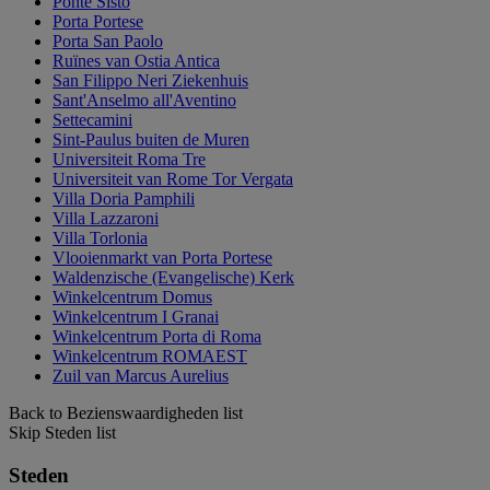
Ponte Sisto
Porta Portese
Porta San Paolo
Ruïnes van Ostia Antica
San Filippo Neri Ziekenhuis
Sant'Anselmo all'Aventino
Settecamini
Sint-Paulus buiten de Muren
Universiteit Roma Tre
Universiteit van Rome Tor Vergata
Villa Doria Pamphili
Villa Lazzaroni
Villa Torlonia
Vlooienmarkt van Porta Portese
Waldenzische (Evangelische) Kerk
Winkelcentrum Domus
Winkelcentrum I Granai
Winkelcentrum Porta di Roma
Winkelcentrum ROMAEST
Zuil van Marcus Aurelius
Back to Bezienswaardigheden list
Skip Steden list
Steden