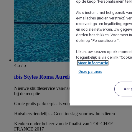
op de knop "Personaliseren" te k
Als u instemt met het gebruik va
e-mailadres (indien verstrekt) v
reserverings- en loyaliteitsgege
en sociale netwerken. Uw gegev
derden beschikken. Voor meer inf
de knop "Personaliseren".
U kunt uw keuzes op elk moment 
toegankelijk is via de link "Cook
Meer informatie
4.5 / 5
Onze partners
ibis Styles Roma Aurelia
Nieuwe shuttleservice van/naar metro Ottaviano. Informatie
Aan
bij de receptie
Grote gratis parkeerplaats voor auto´s en motorfietsen
Huisdiervriendelijk - Geen toeslag voor uw huisdieren
Keuken onder beheer van de finalist van TOP CHEF
FRANCE 2017