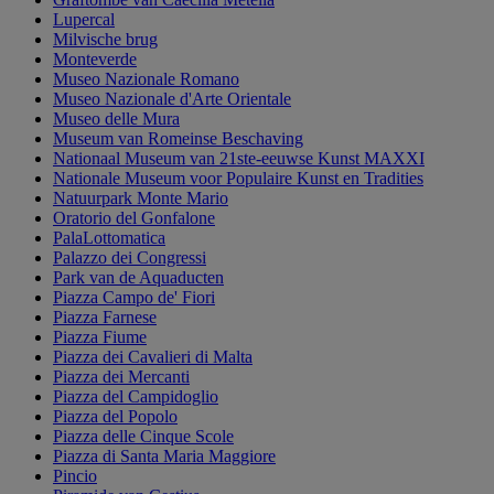
Lupercal
Milvische brug
Monteverde
Museo Nazionale Romano
Museo Nazionale d'Arte Orientale
Museo delle Mura
Museum van Romeinse Beschaving
Nationaal Museum van 21ste-eeuwse Kunst MAXXI
Nationale Museum voor Populaire Kunst en Tradities
Natuurpark Monte Mario
Oratorio del Gonfalone
PalaLottomatica
Palazzo dei Congressi
Park van de Aquaducten
Piazza Campo de' Fiori
Piazza Farnese
Piazza Fiume
Piazza dei Cavalieri di Malta
Piazza dei Mercanti
Piazza del Campidoglio
Piazza del Popolo
Piazza delle Cinque Scole
Piazza di Santa Maria Maggiore
Pincio