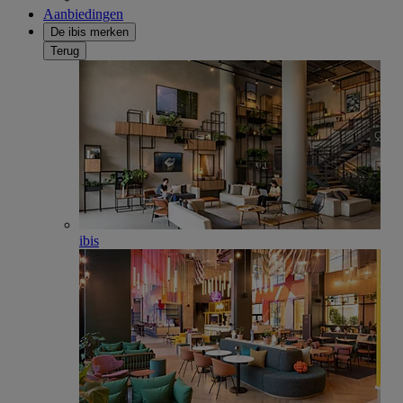
Aanbiedingen
De ibis merken
Terug
ibis