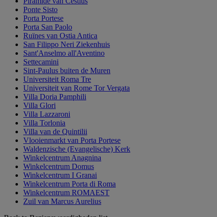
Piramide van Cestius
Ponte Sisto
Porta Portese
Porta San Paolo
Ruïnes van Ostia Antica
San Filippo Neri Ziekenhuis
Sant'Anselmo all'Aventino
Settecamini
Sint-Paulus buiten de Muren
Universiteit Roma Tre
Universiteit van Rome Tor Vergata
Villa Doria Pamphili
Villa Glori
Villa Lazzaroni
Villa Torlonia
Villa van de Quintilii
Vlooienmarkt van Porta Portese
Waldenzische (Evangelische) Kerk
Winkelcentrum Anagnina
Winkelcentrum Domus
Winkelcentrum I Granai
Winkelcentrum Porta di Roma
Winkelcentrum ROMAEST
Zuil van Marcus Aurelius