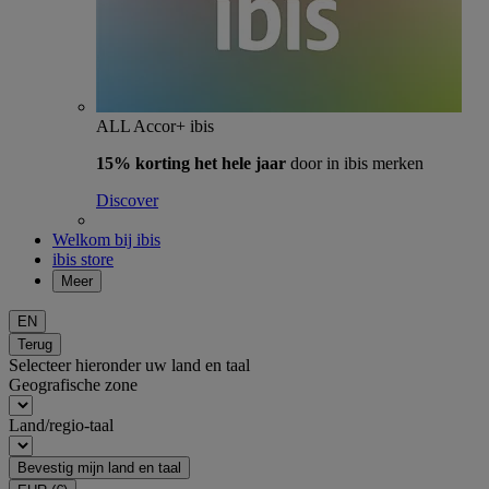
ALL Accor+ ibis
15% korting het hele jaar
door in ibis merken
Discover
Welkom bij ibis
ibis store
Meer
EN
Terug
Selecteer hieronder uw land en taal
Geografische zone
Land/regio-taal
Bevestig mijn land en taal