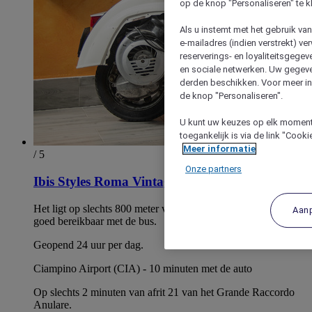
op de knop "Personaliseren" te k
Als u instemt met het gebruik va
e-mailadres (indien verstrekt) v
reserverings- en loyaliteitsgege
en sociale netwerken. Uw gegev
derden beschikken. Voor meer inf
de knop "Personaliseren".
U kunt uw keuzes op elk moment 
toegankelijk is via de link "Cook
Meer informatie
/ 5
Onze partners
Ibis Styles Roma Vintage
Het ligt op slechts 800 meter van de metro Anagnina en is
Aan
goed bereikbaar met de bus.
Geopend 24 uur per dag.
Ciampino Airport (CIA) - 10 minuten met de auto
Op slechts 2 minuten van afrit 21 van het Grande Raccordo
Anulare.