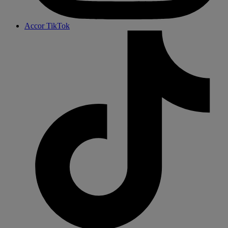
Accor TikTok