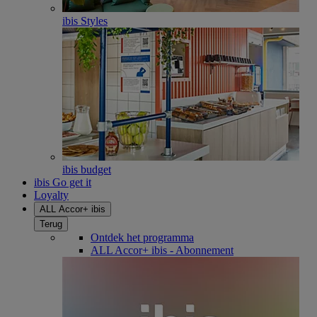
ibis Styles
ibis budget
ibis Go get it
Loyalty
ALL Accor+ ibis
Terug
Ontdek het programma
ALL Accor+ ibis - Abonnement