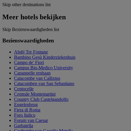
Skip other destinations list
Meer hotels bekijken
Skip Bezienswaardigheden list
Bezienswaardigheden
Abdij Tre Fontane
Bambino Gesù Kinderziekenhuis
Campo de' Fiori
Campus Bio-Medico University
Capannelle renbaan
Catacombe van Callixtus
Catacomben van San Sebastiano
Centocelle
Centrale Montemartini
Country Club Castelgandolfo
Engelenbrug
Fiera di Roma
Foro Italico
Forum van Caesar
Garbatella
Graftombe van Caecilia Metella