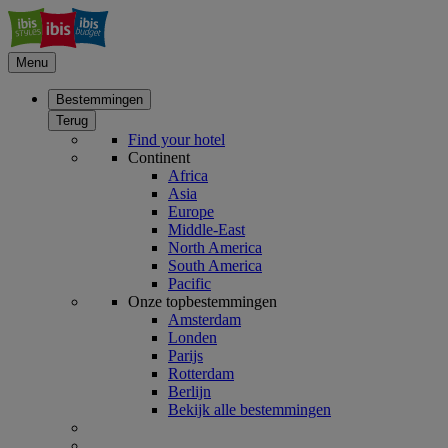
Menu
Bestemmingen
Terug
Find your hotel
Continent
Africa
Asia
Europe
Middle-East
North America
South America
Pacific
Onze topbestemmingen
Amsterdam
Londen
Parijs
Rotterdam
Berlijn
Bekijk alle bestemmingen