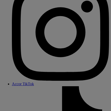
Accor TikTok