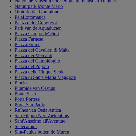
Nationale Museum voor Populaire Kunst en Tradities
Natuurpark Monte Mario
Oratorio del Gonfalone
PalaLottomatica
Palazzo dei Congressi
Park van de Aquaducten
Piazza Campo de' Fiori
Piazza Farnese
Piazza Fiume
Piazza dei Cavalieri di Malta
Piazza dei Mercanti
Piazza del Campidoglio
Piazza del Popolo
Piazza delle Cinque Scole
Piazza di Santa Maria Maggiore
Pincio
Piramide van Cestius
Ponte Sisto
Porta Portese
Porta San Paolo
Ruïnes van Ostia Antica
San Filippo Neri Ziekenhuis
Sant'Anselmo all'Aventino
Settecamini
Sint-Paulus buiten de Muren