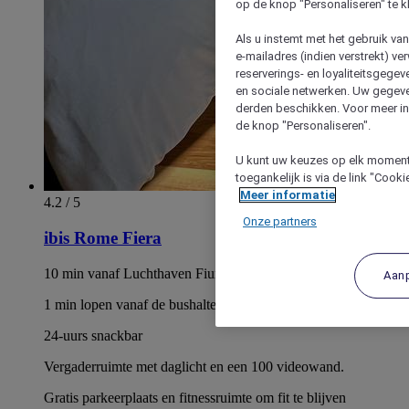
op de knop "Personaliseren" te k
Als u instemt met het gebruik va
e-mailadres (indien verstrekt) v
reserverings- en loyaliteitsgege
en sociale netwerken. Uw gegev
derden beschikken. Voor meer inf
de knop "Personaliseren".
U kunt uw keuzes op elk moment 
toegankelijk is via de link "Cook
Meer informatie
4.2 / 5
Onze partners
ibis Rome Fiera
10 min vanaf Luchthaven Fiumicino en de beurs van Rome
Aan
1 min lopen vanaf de bushalte
24-uurs snackbar
Vergaderruimte met daglicht en een 100 videowand.
Gratis parkeerplaats en fitnessruimte om fit te blijven