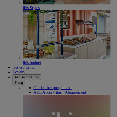
ibis Styles
ibis budget
ibis Go get it
Loyalty
ALL Accor+ ibis
Terug
Ontdek het programma
ALL Accor+ ibis - Abonnement