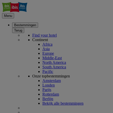
Menu
Bestemmingen
Terug
Find your hotel
Continent
Africa
Asia
Europe
Middle-East
North America
South America
Pacific
Onze topbestemmingen
Amsterdam
Londen
Parijs
Rotterdam
Berlijn
Bekijk alle bestemmingen