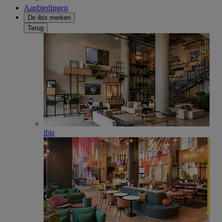
Aanbiedingen
De ibis merken
Terug
ibis