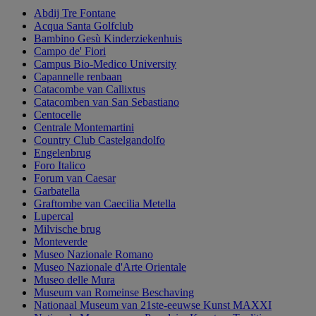
Abdij Tre Fontane
Acqua Santa Golfclub
Bambino Gesù Kinderziekenhuis
Campo de' Fiori
Campus Bio-Medico University
Capannelle renbaan
Catacombe van Callixtus
Catacomben van San Sebastiano
Centocelle
Centrale Montemartini
Country Club Castelgandolfo
Engelenbrug
Foro Italico
Forum van Caesar
Garbatella
Graftombe van Caecilia Metella
Lupercal
Milvische brug
Monteverde
Museo Nazionale Romano
Museo Nazionale d'Arte Orientale
Museo delle Mura
Museum van Romeinse Beschaving
Nationaal Museum van 21ste-eeuwse Kunst MAXXI