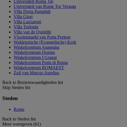
Universiteit Roma Tre
Universiteit van Rome Tor Vergata
Villa Doria Pamphili
Villa Glori
Villa Lazzaroni
Villa Torlonia
Villa van de Quintilii
Vlooienmarkt van Porta Portese
Waldenzische (Evangelische) Kerk
Winkelcentrum Anagnina
Winkelcentrum Domus
Winkelcentrum I Granai
Winkelcentrum Porta di Roma
Winkelcentrum ROMAEST
Zuil van Marcus Aurelius
Back to Bezienswaardigheden list
Skip Steden list
Steden
Rome
Back to Steden list
Meer weergeven (61)