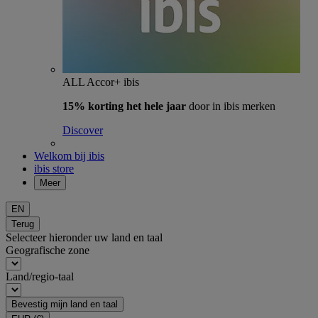
ALL Accor+ ibis
15% korting het hele jaar
door in ibis merken
Discover
Welkom bij ibis
ibis store
Meer
EN
Terug
Selecteer hieronder uw land en taal
Geografische zone
Land/regio-taal
Bevestig mijn land en taal