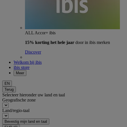
ALL Accor+ ibis
15% korting het hele jaar
door in ibis merken
Discover
Welkom bij ibis
ibis store
Meer
EN
Terug
Selecteer hieronder uw land en taal
Geografische zone
Land/regio-taal
Bevestig mijn land en taal