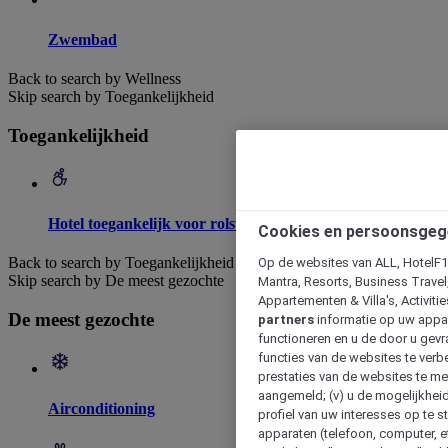
Zwembad
Back to search by Wellness
Skip search by Toegankelijkheid
Toegankelijkheid
Hotel toegankelijk voor rolstoelen
Cookies en persoonsgeg
Back to search by Toegankelijkheid
Op de websites van ALL, HotelF1, 
Skip search by De meest gezochte
Mantra, Resorts, Business Travel
Appartementen & Villa's, Activiti
De meest gezochte
partners
informatie op uw appara
functioneren en u de door u gevra
functies van de websites te verbe
prestaties van de websites te met
aangemeld; (v) u de mogelijkheid
Airconditioning
profiel van uw interesses op te s
apparaten (telefoon, computer, e