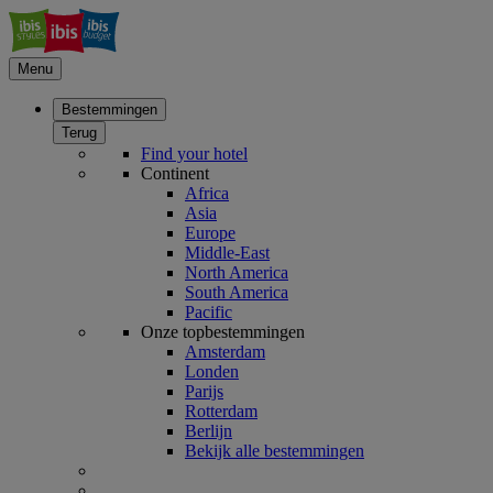
Menu
Bestemmingen
Terug
Find your hotel
Continent
Africa
Asia
Europe
Middle-East
North America
South America
Pacific
Onze topbestemmingen
Amsterdam
Londen
Parijs
Rotterdam
Berlijn
Bekijk alle bestemmingen