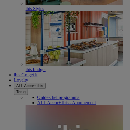
ibis Styles
ibis budget
ibis Go get it
Loyalty
ALL Accor+ ibis
Terug
Ontdek het programma
ALL Accor+ ibis - Abonnement