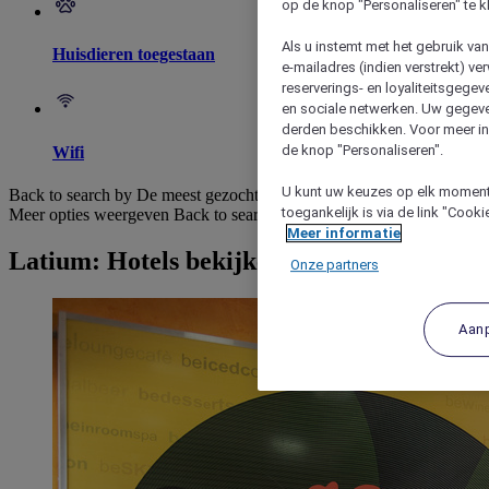
op de knop "Personaliseren" te k
Als u instemt met het gebruik va
Huisdieren toegestaan
e-mailadres (indien verstrekt) v
reserverings- en loyaliteitsgege
en sociale netwerken. Uw gegev
derden beschikken. Voor meer inf
de knop "Personaliseren".
Wifi
U kunt uw keuzes op elk moment 
Back to search by De meest gezochte
toegankelijk is via de link "Cook
Meer opties weergeven
Back to search by categories
Meer informatie
Latium: Hotels bekijken
Onze partners
Aan