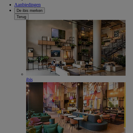
Aanbiedingen
De ibis merken
Terug
ibis