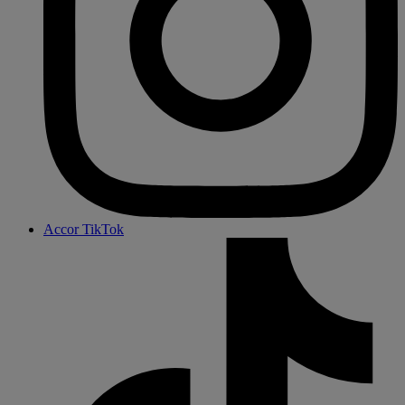
Accor TikTok