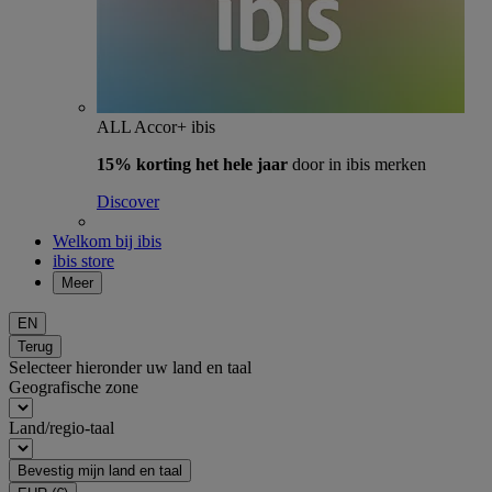
ALL Accor+ ibis
15% korting het hele jaar
door in ibis merken
Discover
Welkom bij ibis
ibis store
Meer
EN
Terug
Selecteer hieronder uw land en taal
Geografische zone
Land/regio-taal
Bevestig mijn land en taal