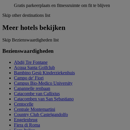
Gratis parkeerplaats en fitnessruimte om fit te blijven
Skip other destinations list
Meer hotels bekijken
Skip Bezienswaardigheden list
Bezienswaardigheden
Abdij Tre Fontane
Acqua Santa Golfclub
Bambino Gesù Kinderziekenhuis
Campo de' Fiori
Campus Bio-Medico University
Capannelle renbaan
Catacombe van Callixtus
Catacomben van San Sebastiano
Centocelle
Centrale Montemartini
Country Club Castelgandolfo
Engelenbrug
Fiera di Roma