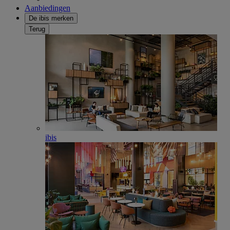
Aanbiedingen
De ibis merken
Terug
ibis