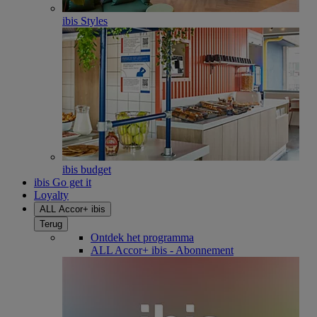
ibis Styles
ibis budget
ibis Go get it
Loyalty
ALL Accor+ ibis
Terug
Ontdek het programma
ALL Accor+ ibis - Abonnement