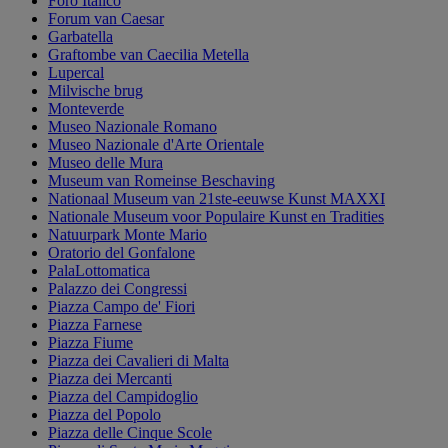
Foro Italico
Forum van Caesar
Garbatella
Graftombe van Caecilia Metella
Lupercal
Milvische brug
Monteverde
Museo Nazionale Romano
Museo Nazionale d'Arte Orientale
Museo delle Mura
Museum van Romeinse Beschaving
Nationaal Museum van 21ste-eeuwse Kunst MAXXI
Nationale Museum voor Populaire Kunst en Tradities
Natuurpark Monte Mario
Oratorio del Gonfalone
PalaLottomatica
Palazzo dei Congressi
Piazza Campo de' Fiori
Piazza Farnese
Piazza Fiume
Piazza dei Cavalieri di Malta
Piazza dei Mercanti
Piazza del Campidoglio
Piazza del Popolo
Piazza delle Cinque Scole