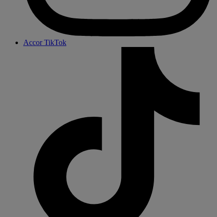
Accor TikTok