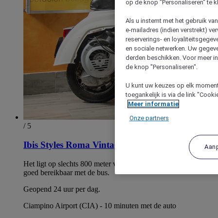
op de knop "Personaliseren" te k
Als u instemt met het gebruik va
e-mailadres (indien verstrekt) v
reserverings- en loyaliteitsgege
en sociale netwerken. Uw gegev
derden beschikken. Voor meer inf
de knop "Personaliseren".
U kunt uw keuzes op elk moment 
toegankelijk is via de link "Cook
Meer informatie
Onze partners
/ 5
Ibis Styles Roma Vintage
Aan
Het ligt op slechts 800 meter van de metro Anagnina en is
goed bereikbaar met de bus.
Geopend 24 uur per dag.
Ciampino Airport (CIA) - 10 minuten met de auto