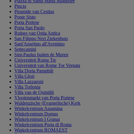
Piazza di Santa Maria Maggiore
Pincio
Piramide van Cestius
Ponte Sisto
Porta Portese
Porta San Paolo
Ruïnes van Ostia Antica
San Filippo Neri Ziekenhuis
Sant'Anselmo all'Aventino
Settecamini
Sint-Paulus buiten de Muren
Universiteit Roma Tre
Universiteit van Rome Tor Vergata
Villa Doria Pamphili
Villa Glori
Villa Lazzaroni
Villa Torlonia
Villa van de Quintilii
Vlooienmarkt van Porta Portese
Waldenzische (Evangelische) Kerk
Winkelcentrum Anagnina
Winkelcentrum Domus
Winkelcentrum I Granai
Winkelcentrum Porta di Roma
Winkelcentrum ROMAEST