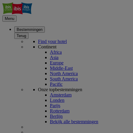
Menu
Bestemmingen
Terug
Find your hotel
Continent
Africa
Asia
Europe
Middle-East
North America
South America
Pacific
Onze topbestemmingen
Amsterdam
Londen
Parijs
Rotterdam
Berlijn
Bekijk alle bestemmingen