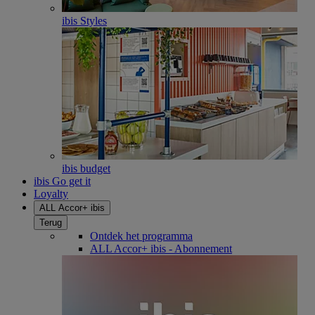
ibis Styles
ibis budget
ibis Go get it
Loyalty
ALL Accor+ ibis
Terug
Ontdek het programma
ALL Accor+ ibis - Abonnement