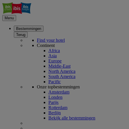
Menu
Bestemmingen
Terug
Find your hotel
Continent
Africa
Asia
Europe
Middle-East
North America
South America
Pacific
Onze topbestemmingen
Amsterdam
Londen
Parijs
Rotterdam
Berlijn
Bekijk alle bestemmingen