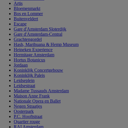
Artis
Bloemenmarkt
Bos en Lommer
Buitenveldert
Escape
Gare d'Amsterdam Sloterdijk
Gare d'Amsterdam-Central
Grachtengordel
Hash, Marihuana & Hemp Museum
Heineken Experience
Hermitage Amsterdam
Hortus Botanicus
Jordaan
Koninklijk Concertgebouw
Koninklijk Paleis
Leidseplein
Leidsestraat
Madame Tussauds Amsterdam
Maison Anne Frank
Nationale Opera en Ballet
Negen Straatjes
Oosterpark
P.C. Hooftstraat
Quartier rouge
RAI Amsterdam