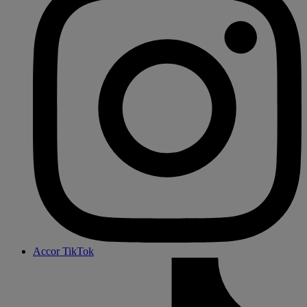
Accor TikTok