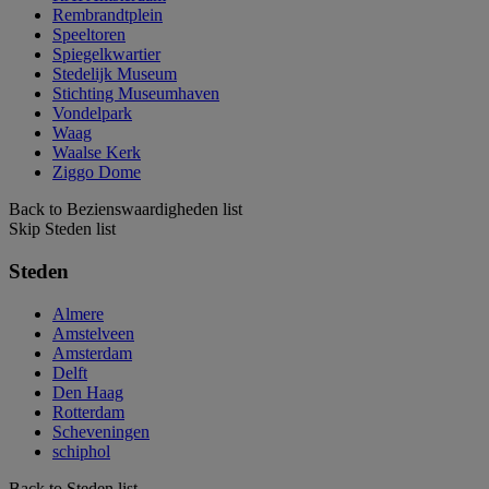
Rembrandtplein
Speeltoren
Spiegelkwartier
Stedelijk Museum
Stichting Museumhaven
Vondelpark
Waag
Waalse Kerk
Ziggo Dome
Back to Bezienswaardigheden list
Skip Steden list
Steden
Almere
Amstelveen
Amsterdam
Delft
Den Haag
Rotterdam
Scheveningen
schiphol
Back to Steden list