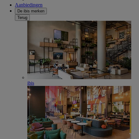
Aanbiedingen
De ibis merken
Terug
ibis