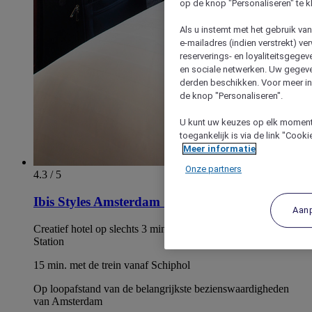
op de knop "Personaliseren" te k
Als u instemt met het gebruik va
e-mailadres (indien verstrekt) v
reserverings- en loyaliteitsgege
en sociale netwerken. Uw gegev
derden beschikken. Voor meer inf
de knop "Personaliseren".
U kunt uw keuzes op elk moment 
toegankelijk is via de link "Cook
Meer informatie
Onze partners
4.3 / 5
Ibis Styles Amsterdam Centraal Station
Aan
Creatief hotel op slechts 3 min. van Amsterdam Centraal
Station
15 min. met de trein vanaf Schiphol
Op loopafstand van de belangrijkste bezienswaardigheden
van Amsterdam