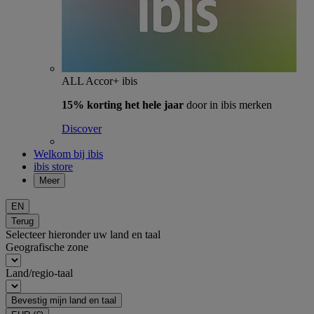
ALL Accor+ ibis
15% korting het hele jaar
door in ibis merken
Discover
Welkom bij ibis
ibis store
Meer
EN
Terug
Selecteer hieronder uw land en taal
Geografische zone
Land/regio-taal
Bevestig mijn land en taal