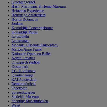
Grachtengordel
Hash, Marihuana & Hemp Museum
Heineken Experience
Hermitage Amsterdam
Hortus Botanicus
Jordaan
Koninklijk Concertgebouw
Koninklijk Paleis
Leidseplein
Leidsestraat
Madame Tussauds Amsterdam
Maison Anne Frank
Nationale Opera en Ballet
Negen Straatjes
Olympisch stadion
Oosterpark
P.C. Hooftstraat
Quartier rouge
RAI Amsterdam
Rembrandtplein
Speeltoren
Spiegelkwartier
Stedelijk Museum
Stichting Museumhaven
Waag