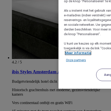
op de knop "Personaliseren" te k
Als u instemt met het gebruik va
e-mailadres (indien verstrekt) v
reserverings- en loyaliteitsgege
en sociale netwerken. Uw gegev
derden beschikken. Voor meer inf
de knop "Personaliseren".
U kunt uw keuzes op elk moment 
toegankelijk is via de link "Cook
Meer informatie
Onze partners
4.2 / 5
ibis Styles Amsterdam Amstel
Aan
Budgetvriendelijk hotel dicht bij De Pijp en Albert Cuypmarkt
Historisch grachtenhuis met moderne, gezinsvriendelijke
kamers
Vers continentaal ontbijt en gratis WiFi