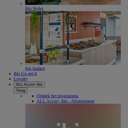
ibis Styles
ibis budget
ibis Go get it
Loyalty
ALL Accor+ ibis
Terug
Ontdek het programma
ALL Accor+ ibis - Abonnement