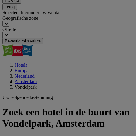
EUR
(€)
Terug
Selecteer hieronder uw valuta
Geografische zone
Offerte
Bevestig mijn valuta
Hotels
Europa
Nederland
Amsterdam
Vondelpark
Uw volgende bestemming
Zoek een hotel in de buurt van
Vondelpark, Amsterdam