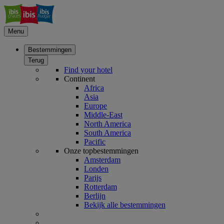
Menu
Bestemmingen
Terug
Find your hotel
Continent
Africa
Asia
Europe
Middle-East
North America
South America
Pacific
Onze topbestemmingen
Amsterdam
Londen
Parijs
Rotterdam
Berlijn
Bekijk alle bestemmingen