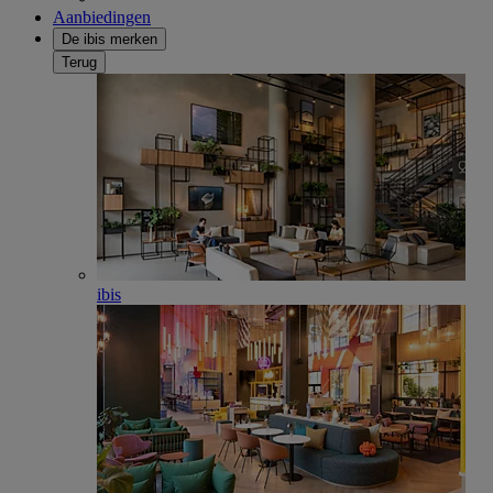
Aanbiedingen
De ibis merken
Terug
ibis