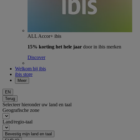
ALL Accor+ ibis
15% korting het hele jaar
door in ibis merken
Discover
Welkom bij ibis
ibis store
Meer
EN
Terug
Selecteer hieronder uw land en taal
Geografische zone
Land/regio-taal
Bevestig mijn land en taal