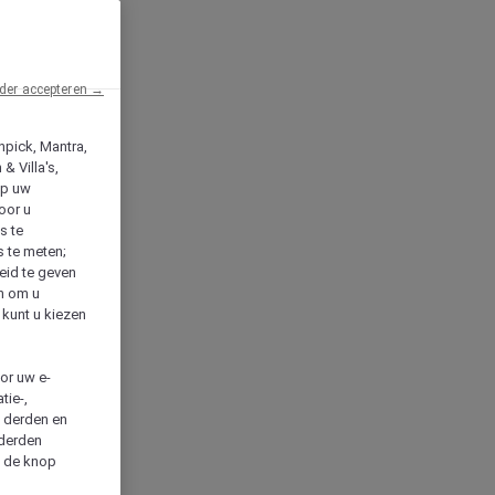
der accepteren →
npick, Mantra,
& Villa's,
op uw
oor u
s te
s te meten;
heid te geven
en om u
 kunt u kiezen
cor uw e-
tie-,
n derden en
 derden
a de knop