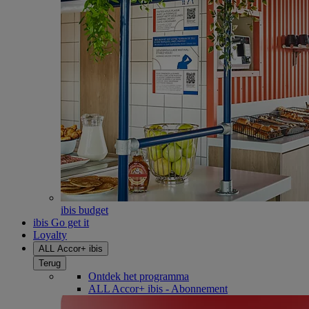
ibis budget
ibis Go get it
Loyalty
ALL Accor+ ibis
Terug
Ontdek het programma
ALL Accor+ ibis - Abonnement