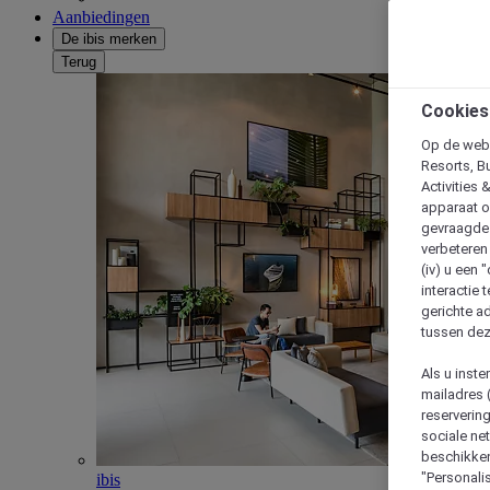
Aanbiedingen
De ibis merken
Terug
Cookies
Op de webs
Resorts, B
Activities 
apparaat o
gevraagde d
verbeteren 
(iv) u een
interactie 
gerichte ad
tussen dez
Als u inst
mailadres 
reserverin
sociale n
beschikken
"Personalis
ibis