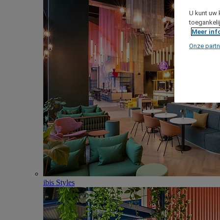
U kunt uw 
toegankeli
Meer inf
Onze partn
ibis Styles