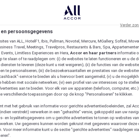
Verder zon
 en persoonsgegevens
ites van ALL, HotelF1, Ibis, Pullman, Novotel, Mercure, MGallery, Sofitel, Move
usiness Travel, Meetings, Travelpros, Restaurants & Bars, Spa, Appartementen 
& Events, Limitless Experiences en Hera,
Accor en haar partners
informatie 
p te slaan of te raadplegen om: (i) de websites te laten functioneren en u de d
iensten te leveren (deze kunt u niet weigeren); (ii) de functies van de website
en te personaliseren; (iii) de bezoekersaantallen en prestaties van de website
 "cashback"-service te bieden als u hiervoor bent aangemeld; (v) u de mogelijk
te hebben met sociale netwerken; (vi) een profiel van uw interesses op te stell
vertenties aan te bieden. Voor elk van uw apparaten (telefoon, computer, etc.)
e verschillende toepassingen door op de knop "Personaliseren" te klikken.
emt met het gebruik van informatie voor gerichte advertentiedoeleinden, zal Ac
(indien verstrekt) verwerken in een "gehashte" versie, gekoppeld aan uw naviga
gs- en loyaliteitsgegevens om u gerichte advertenties te tonen op websites va
etwerken. Uw gegevens kunnen worden gekruist met gegevens waarover deze
. Voor meer informatie kunt u de sectie "gerichte advertenties" raadplegen vi
eren".