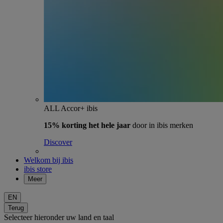
ALL Accor+ ibis
15% korting het hele jaar
door in ibis merken
Discover
Welkom bij ibis
ibis store
Meer
EN
Terug
Selecteer hieronder uw land en taal