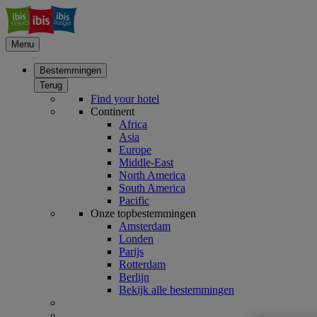
Menu
Bestemmingen
Terug
Find your hotel
Continent
Africa
Asia
Europe
Middle-East
North America
South America
Pacific
Onze topbestemmingen
Amsterdam
Londen
Parijs
Rotterdam
Berlijn
Bekijk alle bestemmingen