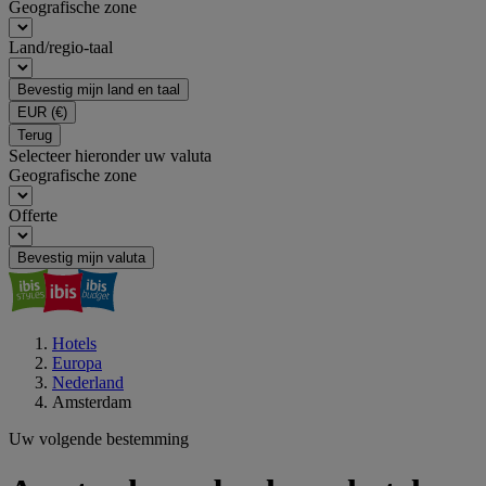
Geografische zone
Land/regio-taal
Bevestig mijn land en taal
EUR
(€)
Terug
Selecteer hieronder uw valuta
Geografische zone
Offerte
Bevestig mijn valuta
Hotels
Europa
Nederland
Amsterdam
Uw volgende bestemming