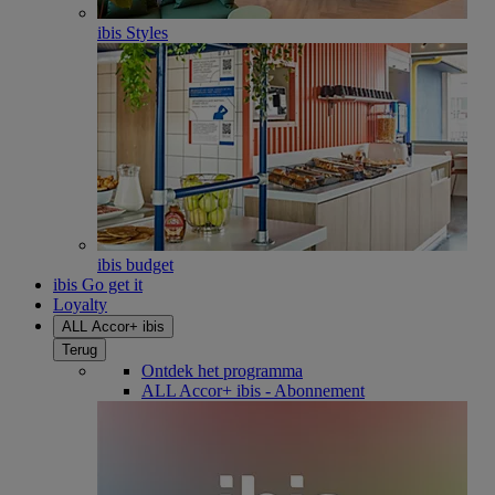
ibis Styles
ibis budget
ibis Go get it
Loyalty
ALL Accor+ ibis
Terug
Ontdek het programma
ALL Accor+ ibis - Abonnement