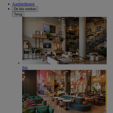
Aanbiedingen
De ibis merken
Terug
ibis