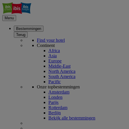
Menu
Bestemmingen
Terug
Find your hotel
Continent
Africa
Asia
Europe
Middle-East
North America
South America
Pacific
Onze topbestemmingen
Amsterdam
Londen
Parijs
Rotterdam
Berlijn
Bekijk alle bestemmingen