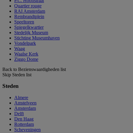
P.C. Hooftstraat
Quartier rouge
RAI Amsterdam
Rembrandtplein
Speeltoren
Spiegelkwartier
Stedelijk Museum
Stichting Museumhaven
Vondelpark
Waag
Waalse Kerk
Ziggo Dome
Back to Bezienswaardigheden list
Skip Steden list
Steden
Almere
Amstelveen
Amsterdam
Delft
Den Haag
Rotterdam
Scheveningen