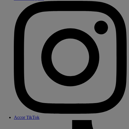
Accor TikTok