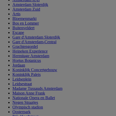
Amsterdam Sloterdijk
Amsterdam Zuid
Artis
Bloemenmarkt
Bos en Lommer
Buitenveldert
Escape
Gare d'Amsterdam Sloterdijk
Gare d'Amsterdam-Central
Grachtengordel
Heineken Experience
Hermitage Amsterdam
Hortus Botanicus
Jordaan
Koninklijk Concertgebouw
Koninklijk Paleis
Leidseplein
Leidsestraat
Madame Tussauds Amsterdam
Maison Anne Frank
Nationale Opera en Ballet
Negen Straatjes
Olympisch stadion
Oosterpark