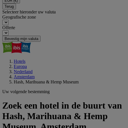
EUR
(€)
Terug
Selecteer hieronder uw valuta
Geografische zone
Offerte
Bevestig mijn valuta
Hotels
Europa
Nederland
Amsterdam
Hash, Marihuana & Hemp Museum
Uw volgende bestemming
Zoek een hotel in de buurt van
Hash, Marihuana & Hemp
Museum, Amsterdam