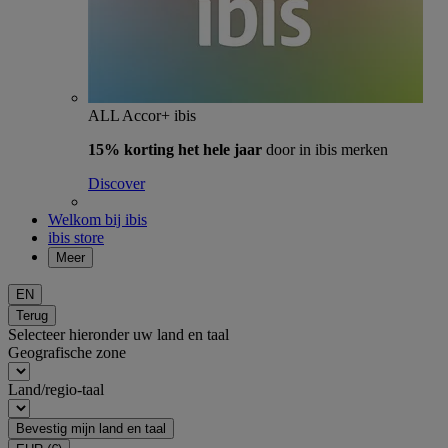
ALL Accor+ ibis
15% korting het hele jaar
door in ibis merken
Discover
Welkom bij ibis
ibis store
Meer
EN
Terug
Selecteer hieronder uw land en taal
Geografische zone
Land/regio-taal
Bevestig mijn land en taal