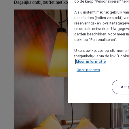
op de knop "Personaliseren" te k
Dagelijks ontbijtbuffet met koude en warme keuzes
Als u instemt met het gebruik va
e-mailadres (indien verstrekt) v
reserverings- en loyaliteitsgege
en sociale netwerken. Uw gegev
derden beschikken. Voor meer inf
de knop "Personaliseren".
U kunt uw keuzes op elk moment 
toegankelijk is via de link "Cook
Meer informatie
Onze partners
Aan