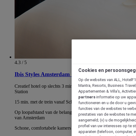
4.3 / 5
Cookies en persoonsgeg
Ibis Styles Amsterdam Centraal Station
Op de websites van ALL, HotelF1, 
Mantra, Resorts, Business Travel
Creatief hotel op slechts 3 min. van Amsterdam Centraal
Station
Appartementen & Villa's, Activiti
partners
informatie op uw appara
15 min. met de trein vanaf Schiphol
functioneren en u de door u gevra
functies van de websites te verbe
Op loopafstand van de belangrijkste bezienswaardigheden
prestaties van de websites te met
van Amsterdam
aangemeld; (v) u de mogelijkheid
profiel van uw interesses op te s
Schone, comfortabele kamers met unieke kleurschema's
apparaten (telefoon, computer, e