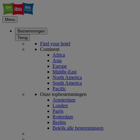
Menu
Bestemmingen
Terug
Find your hotel
Continent
Africa
Asia
Europe
Middle-East
North America
South America
Pacific
Onze topbestemmingen
Amsterdam
Londen
Parijs
Rotterdam
Berlijn
Bekijk alle bestemmingen