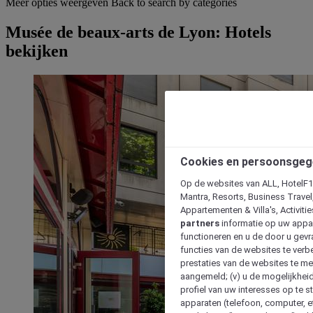
Meer opties weergeven
Back to search by categories
Musée de beaux-arts de Lyon: Hotels
bekijken
Cookies en persoonsgeg
Op de websites van ALL, HotelF1, 
Mantra, Resorts, Business Travel
Appartementen & Villa's, Activiti
partners
informatie op uw appara
functioneren en u de door u gevra
functies van de websites te verbe
prestaties van de websites te met
aangemeld; (v) u de mogelijkheid
profiel van uw interesses op te s
apparaten (telefoon, computer, e