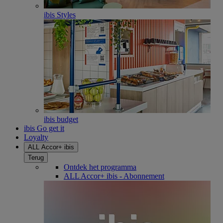
ibis Styles
ibis budget
ibis Go get it
Loyalty
ALL Accor+ ibis
Terug
Ontdek het programma
ALL Accor+ ibis - Abonnement