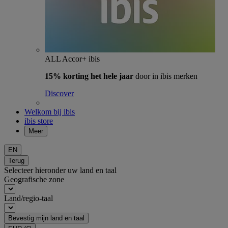
ALL Accor+ ibis
15% korting het hele jaar
door in ibis merken
Discover
Welkom bij ibis
ibis store
Meer
EN
Terug
Selecteer hieronder uw land en taal
Geografische zone
Land/regio-taal
Bevestig mijn land en taal