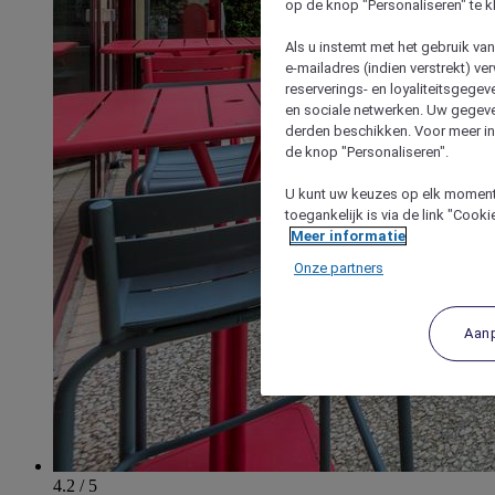
op de knop "Personaliseren" te k
Als u instemt met het gebruik va
e-mailadres (indien verstrekt) v
reserverings- en loyaliteitsgege
en sociale netwerken. Uw gegev
derden beschikken. Voor meer inf
de knop "Personaliseren".
U kunt uw keuzes op elk moment 
toegankelijk is via de link "Cook
Meer informatie
Onze partners
Aan
4.2 / 5