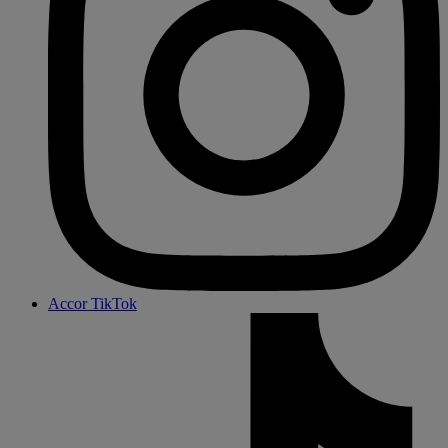
Accor TikTok