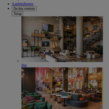
Aanbiedingen
De ibis merken
Terug
ibis