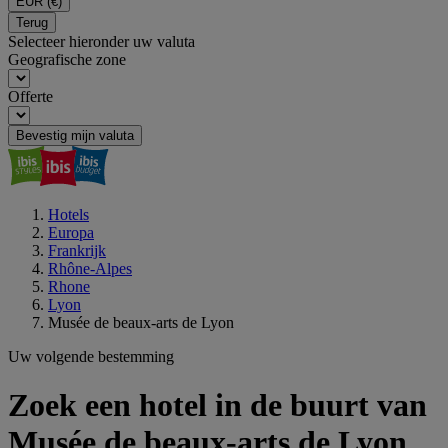
EUR
(€)
Terug
Selecteer hieronder uw valuta
Geografische zone
Offerte
Bevestig mijn valuta
Hotels
Europa
Frankrijk
Rhône-Alpes
Rhone
Lyon
Musée de beaux-arts de Lyon
Uw volgende bestemming
Zoek een hotel in de buurt van
Musée de beaux-arts de Lyon,