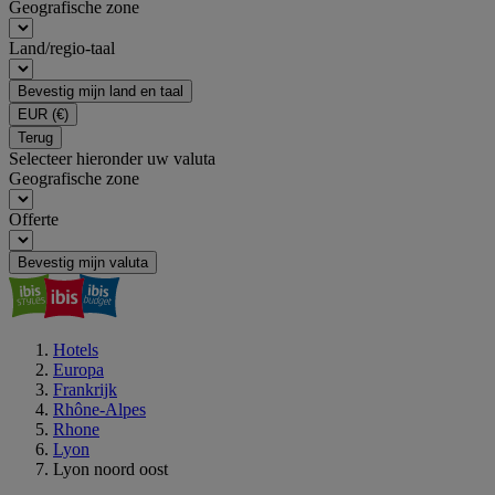
Geografische zone
Land/regio-taal
Bevestig mijn land en taal
EUR
(€)
Terug
Selecteer hieronder uw valuta
Geografische zone
Offerte
Bevestig mijn valuta
Hotels
Europa
Frankrijk
Rhône-Alpes
Rhone
Lyon
Lyon noord oost