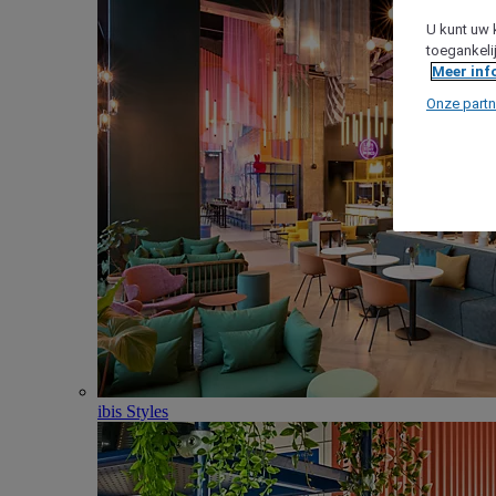
U kunt uw 
toegankeli
Meer inf
Onze partn
ibis Styles