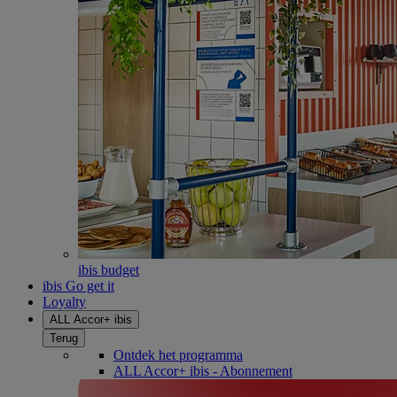
ibis budget
ibis Go get it
Loyalty
ALL Accor+ ibis
Terug
Ontdek het programma
ALL Accor+ ibis - Abonnement