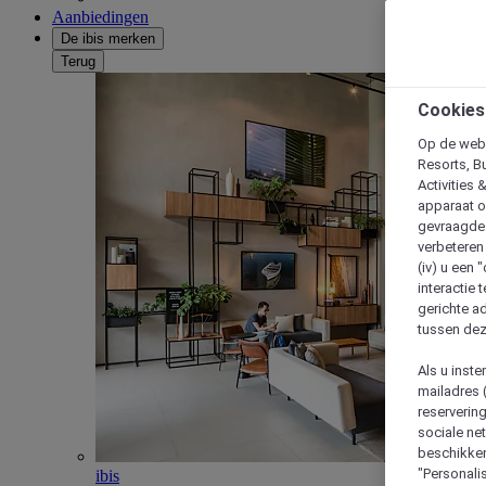
Aanbiedingen
De ibis merken
Terug
Cookies
Op de webs
Resorts, B
Activities 
apparaat o
gevraagde d
verbeteren 
(iv) u een
interactie 
gerichte ad
tussen dez
Als u inst
mailadres 
reserverin
sociale n
beschikken
"Personalis
ibis