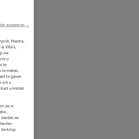
der accepteren →
npick, Mantra,
& Villa's,
op uw
oor u
s te
s te meten;
heid te geven
en om u
 kunt u kiezen
cor uw e-
tie-,
n derden en
 derden
a de knop