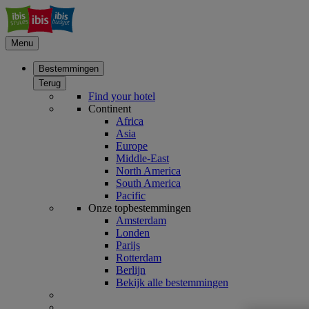
Menu
Bestemmingen
Terug
Find your hotel
Continent
Africa
Asia
Europe
Middle-East
North America
South America
Pacific
Onze topbestemmingen
Amsterdam
Londen
Parijs
Rotterdam
Berlijn
Bekijk alle bestemmingen