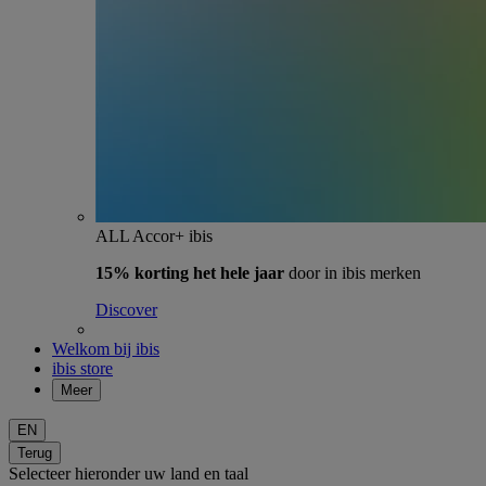
ALL Accor+ ibis
15% korting het hele jaar
door in ibis merken
Discover
Welkom bij ibis
ibis store
Meer
EN
Terug
Selecteer hieronder uw land en taal