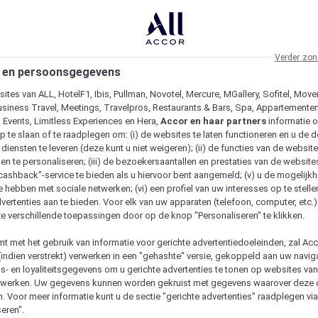
Verder zon
 en persoonsgegevens
ites van ALL, HotelF1, Ibis, Pullman, Novotel, Mercure, MGallery, Sofitel, Move
usiness Travel, Meetings, Travelpros, Restaurants & Bars, Spa, Appartementen 
& Events, Limitless Experiences en Hera,
Accor en haar partners
informatie 
p te slaan of te raadplegen om: (i) de websites te laten functioneren en u de d
iensten te leveren (deze kunt u niet weigeren); (ii) de functies van de website
en te personaliseren; (iii) de bezoekersaantallen en prestaties van de website
 "cashback"-service te bieden als u hiervoor bent aangemeld; (v) u de mogelijk
te hebben met sociale netwerken; (vi) een profiel van uw interesses op te stell
vertenties aan te bieden. Voor elk van uw apparaten (telefoon, computer, etc.)
e verschillende toepassingen door op de knop "Personaliseren" te klikken.
emt met het gebruik van informatie voor gerichte advertentiedoeleinden, zal Ac
(indien verstrekt) verwerken in een "gehashte" versie, gekoppeld aan uw naviga
gs- en loyaliteitsgegevens om u gerichte advertenties te tonen op websites va
etwerken. Uw gegevens kunnen worden gekruist met gegevens waarover deze
. Voor meer informatie kunt u de sectie "gerichte advertenties" raadplegen vi
eren".