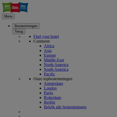
Menu
Bestemmingen
Terug
Find your hotel
Continent
Africa
Asia
Europe
Middle-East
North America
South America
Pacific
Onze topbestemmingen
Amsterdam
Londen
Parijs
Rotterdam
Berlijn
Bekijk alle bestemmingen