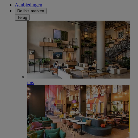
Aanbiedingen
De ibis merken
Terug
ibis