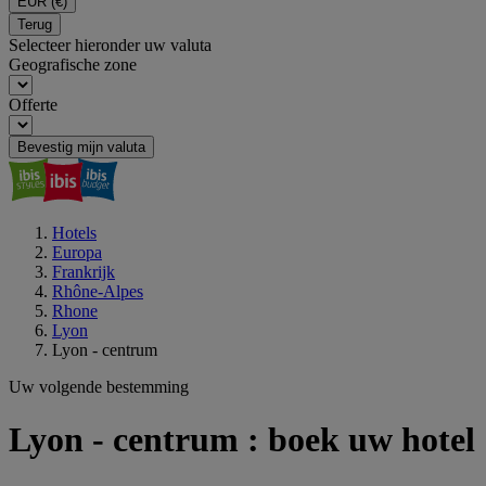
EUR
(€)
Terug
Selecteer hieronder uw valuta
Geografische zone
Offerte
Bevestig mijn valuta
Hotels
Europa
Frankrijk
Rhône-Alpes
Rhone
Lyon
Lyon - centrum
Uw volgende bestemming
Lyon - centrum : boek uw hotel