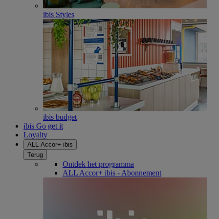
ibis Styles
ibis budget
ibis Go get it
Loyalty
ALL Accor+ ibis
Terug
Ontdek het programma
ALL Accor+ ibis - Abonnement