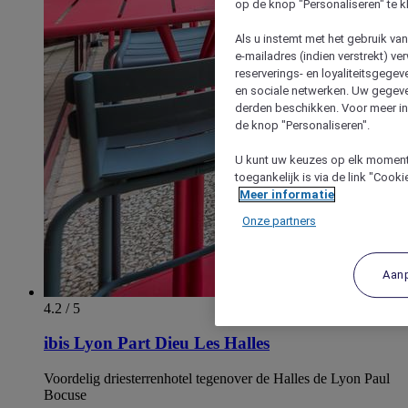
op de knop "Personaliseren" te k
Als u instemt met het gebruik va
e-mailadres (indien verstrekt) v
reserverings- en loyaliteitsgege
en sociale netwerken. Uw gegev
derden beschikken. Voor meer inf
de knop "Personaliseren".
U kunt uw keuzes op elk moment 
toegankelijk is via de link "Cook
Meer informatie
Onze partners
Aan
4.2 / 5
ibis Lyon Part Dieu Les Halles
Voordelig driesterrenhotel tegenover de Halles de Lyon Paul
Bocuse