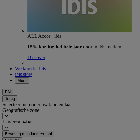
ALL Accor+ ibis
15% korting het hele jaar
door in ibis merken
Discover
Welkom bij ibis
ibis store
Meer
EN
Terug
Selecteer hieronder uw land en taal
Geografische zone
Land/regio-taal
Bevestig mijn land en taal