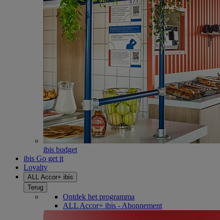
ibis budget
ibis Go get it
Loyalty
ALL Accor+ ibis
Terug
Ontdek het programma
ALL Accor+ ibis - Abonnement