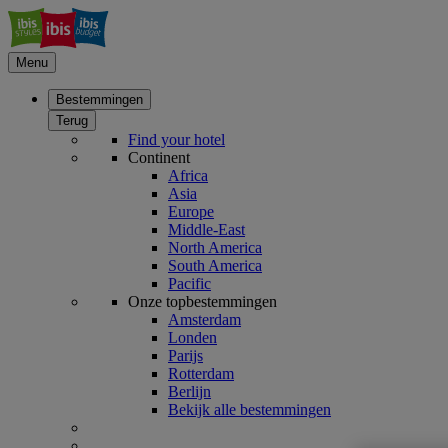
Menu
Bestemmingen
Terug
Find your hotel
Continent
Africa
Asia
Europe
Middle-East
North America
South America
Pacific
Onze topbestemmingen
Amsterdam
Londen
Parijs
Rotterdam
Berlijn
Bekijk alle bestemmingen