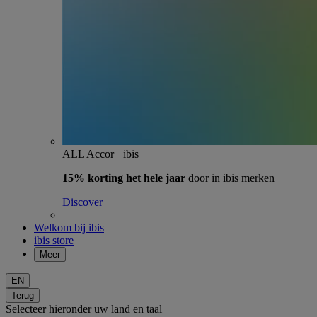
ALL Accor+ ibis
15% korting het hele jaar
door in ibis merken
Discover
Welkom bij ibis
ibis store
Meer
EN
Terug
Selecteer hieronder uw land en taal