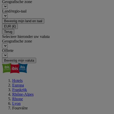
Geografische zone
Land/regio-taal
Bevestig mijn land en taal
EUR
(€)
Terug
Selecteer hieronder uw valuta
Geografische zone
Offerte
Bevestig mijn valuta
Hotels
Europa
Frankrijk
Rhône-Alpes
Rhone
Lyon
Fourvière