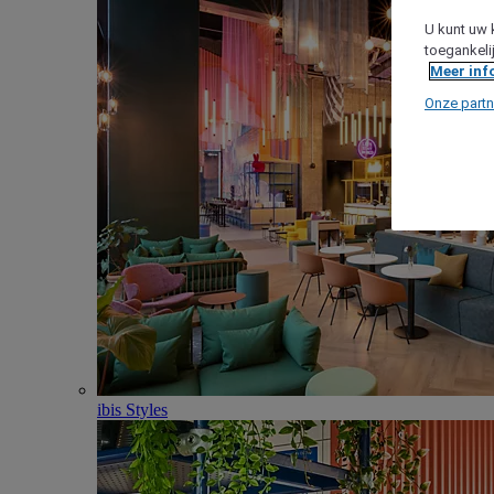
U kunt uw 
toegankeli
Meer inf
Onze partn
ibis Styles