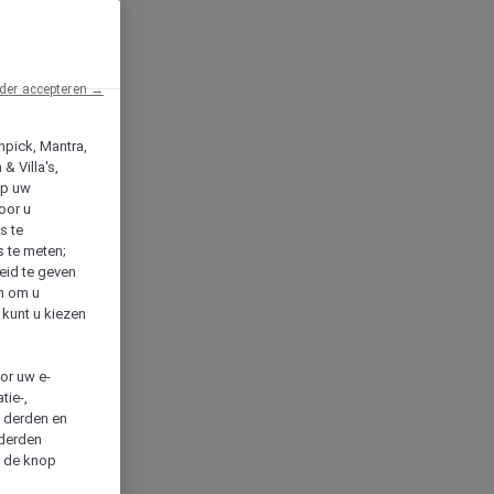
der accepteren →
npick, Mantra,
& Villa's,
op uw
oor u
s te
s te meten;
heid te geven
en om u
 kunt u kiezen
cor uw e-
tie-,
n derden en
 derden
a de knop