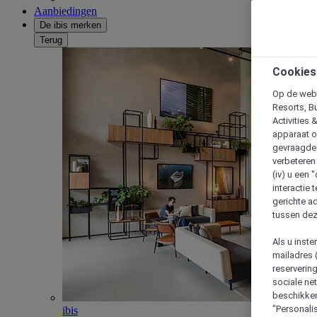
Aanbiedingen
De ibis merken
Terug
Cookies
Op de webs
Resorts, B
Activities 
apparaat o
gevraagde d
verbeteren 
(iv) u een
interactie 
gerichte ad
tussen dez
Als u inst
mailadres 
reserverin
sociale n
beschikken
"Personalis
ibis