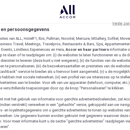
Verder zon
 en persoonsgegevens
ites van ALL, HotelF1, Ibis, Pullman, Novotel, Mercure, MGallery, Sofitel, Move
usiness Travel, Meetings, Travelpros, Restaurants & Bars, Spa, Appartementen 
& Events, Limitless Experiences en Hera,
Accor en haar partners
informatie 
p te slaan of te raadplegen om: (i) de websites te laten functioneren en u de d
iensten te leveren (deze kunt u niet weigeren); (ii) de functies van de website
en te personaliseren; (iii) de bezoekersaantallen en prestaties van de website
 "cashback"-service te bieden als u hiervoor bent aangemeld; (v) u de mogelijk
te hebben met sociale netwerken; (vi) een profiel van uw interesses op te stell
vertenties aan te bieden. Voor elk van uw apparaten (telefoon, computer, etc.)
e verschillende toepassingen door op de knop "Personaliseren" te klikken.
emt met het gebruik van informatie voor gerichte advertentiedoeleinden, zal Ac
(indien verstrekt) verwerken in een "gehashte" versie, gekoppeld aan uw naviga
gs- en loyaliteitsgegevens om u gerichte advertenties te tonen op websites va
etwerken. Uw gegevens kunnen worden gekruist met gegevens waarover deze
. Voor meer informatie kunt u de sectie "gerichte advertenties" raadplegen vi
eren".