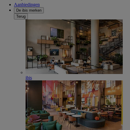
Aanbiedingen
De ibis merken
Terug
ibis