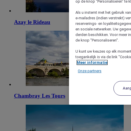
op de knop "Personaliseren" te k
Als u instemt met het gebruik va
e-mailadres (indien verstrekt) v
Azay le Rideau
reserverings- en loyaliteitsgege
en sociale netwerken. Uw gegev
derden beschikken. Voor meer inf
de knop "Personaliseren".
U kunt uw keuzes op elk moment 
toegankelijk is via de link "Cook
Meer informatie
Onze partners
Aan
Chambray Les Tours