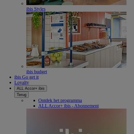
ibis Styles
ibis budget
ibis Go get it
Loyalty
ALL Accor+ ibis
Terug
Ontdek het programma
ALL Accor+ ibis - Abonnement