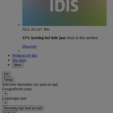
ALL Accor+ ibis
15% korting het hele jaar
door in ibis merken
Discover
Welkom bij ibis
ibis store
Meer
EN
Terug
Selecteer hieronder uw land en taal
Geografische zone
Land/regio-taal
Bevestig mijn land en taal