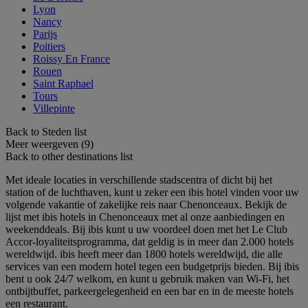
Lyon
Nancy
Parijs
Poitiers
Roissy En France
Rouen
Saint Raphael
Tours
Villepinte
Back to Steden list
Meer weergeven (9)
Back to other destinations list
Met ideale locaties in verschillende stadscentra of dicht bij het
station of de luchthaven, kunt u zeker een ibis hotel vinden voor uw
volgende vakantie of zakelijke reis naar Chenonceaux. Bekijk de
lijst met ibis hotels in Chenonceaux met al onze aanbiedingen en
weekenddeals. Bij ibis kunt u uw voordeel doen met het Le Club
Accor-loyaliteitsprogramma, dat geldig is in meer dan 2.000 hotels
wereldwijd. ibis heeft meer dan 1800 hotels wereldwijd, die alle
services van een modern hotel tegen een budgetprijs bieden. Bij ibis
bent u ook 24/7 welkom, en kunt u gebruik maken van Wi-Fi, het
ontbijtbuffet, parkeergelegenheid en een bar en in de meeste hotels
een restaurant.