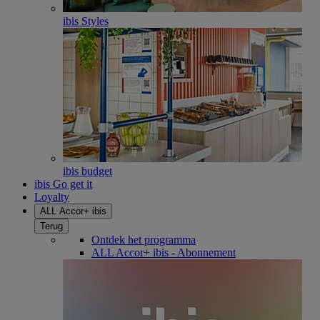
ibis Styles
ibis budget
ibis Go get it
Loyalty
ALL Accor+ ibis
Terug
Ontdek het programma
ALL Accor+ ibis - Abonnement