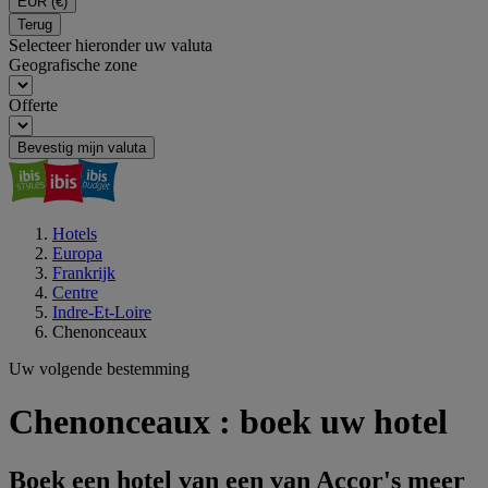
EUR
(€)
Terug
Selecteer hieronder uw valuta
Geografische zone
Offerte
Bevestig mijn valuta
Hotels
Europa
Frankrijk
Centre
Indre-Et-Loire
Chenonceaux
Uw volgende bestemming
Chenonceaux : boek uw hotel
Boek een hotel van een van Accor's meer