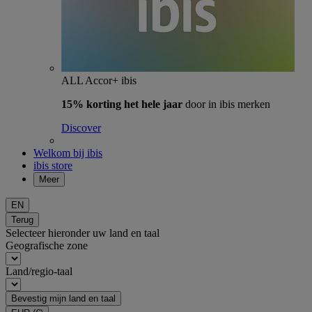
ALL Accor+ ibis
15% korting het hele jaar
door in ibis merken
Discover
Welkom bij ibis
ibis store
Meer
EN
Terug
Selecteer hieronder uw land en taal
Geografische zone
Land/regio-taal
Bevestig mijn land en taal