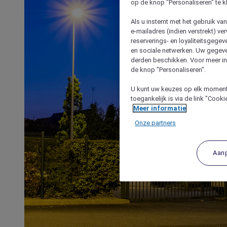
op de knop "Personaliseren" te k
Als u instemt met het gebruik va
e-mailadres (indien verstrekt) v
reserverings- en loyaliteitsgege
en sociale netwerken. Uw gegev
derden beschikken. Voor meer inf
de knop "Personaliseren".
U kunt uw keuzes op elk moment 
toegankelijk is via de link "Cook
Meer informatie
Onze partners
Aan