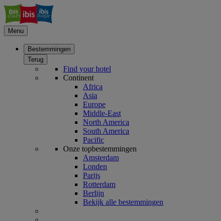
Menu
Bestemmingen
Terug
Find your hotel
Continent
Africa
Asia
Europe
Middle-East
North America
South America
Pacific
Onze topbestemmingen
Amsterdam
Londen
Parijs
Rotterdam
Berlijn
Bekijk alle bestemmingen