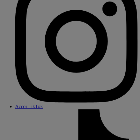
Accor TikTok