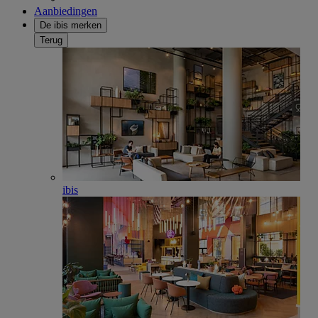
Aanbiedingen
De ibis merken
Terug
ibis