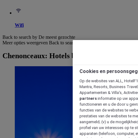
Wifi
Back to search by De meest gezochte
Meer opties weergeven
Back to search by categories
Chenonceaux: Hotels bekijken
Cookies en persoonsgeg
Op de websites van ALL, HotelF1, 
Mantra, Resorts, Business Travel
Appartementen & Villa's, Activiti
partners
informatie op uw appara
functioneren en u de door u gevra
functies van de websites te verbe
prestaties van de websites te met
aangemeld; (v) u de mogelijkheid
profiel van uw interesses op te s
apparaten (telefoon, computer, e