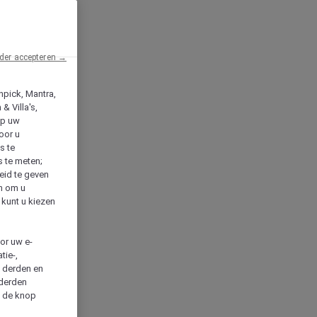
der accepteren →
npick, Mantra,
& Villa's,
op uw
oor u
s te
s te meten;
heid te geven
en om u
 kunt u kiezen
cor uw e-
tie-,
n derden en
 derden
a de knop