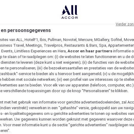
Verder zon
 en persoonsgegevens
ites van ALL, HotelF1, Ibis, Pullman, Novotel, Mercure, MGallery, Sofitel, Move
usiness Travel, Meetings, Travelpros, Restaurants & Bars, Spa, Appartementen 
& Events, Limitless Experiences en Hera,
Accor en haar partners
informatie 
p te slaan of te raadplegen om: (i) de websites te laten functioneren en u de d
iensten te leveren (deze kunt u niet weigeren); (ii) de functies van de website
en te personaliseren; (iii) de bezoekersaantallen en prestaties van de website
 "cashback"-service te bieden als u hiervoor bent aangemeld; (v) u de mogelijk
te hebben met sociale netwerken; (vi) een profiel van uw interesses op te stell
vertenties aan te bieden. Voor elk van uw apparaten (telefoon, computer, etc.)
e verschillende toepassingen door op de knop "Personaliseren" te klikken.
emt met het gebruik van informatie voor gerichte advertentiedoeleinden, zal Ac
(indien verstrekt) verwerken in een "gehashte" versie, gekoppeld aan uw naviga
gs- en loyaliteitsgegevens om u gerichte advertenties te tonen op websites va
etwerken. Uw gegevens kunnen worden gekruist met gegevens waarover deze
. Voor meer informatie kunt u de sectie "gerichte advertenties" raadplegen vi
eren".