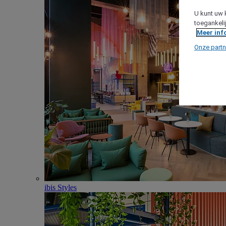
U kunt uw 
toegankeli
Meer inf
Onze partn
ibis Styles