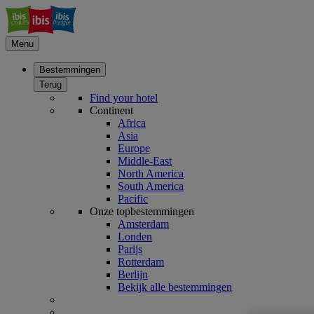
Menu
Bestemmingen
Terug
Find your hotel
Continent
Africa
Asia
Europe
Middle-East
North America
South America
Pacific
Onze topbestemmingen
Amsterdam
Londen
Parijs
Rotterdam
Berlijn
Bekijk alle bestemmingen