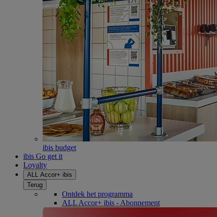
ibis budget
ibis Go get it
Loyalty
ALL Accor+ ibis
Terug
Ontdek het programma
ALL Accor+ ibis - Abonnement