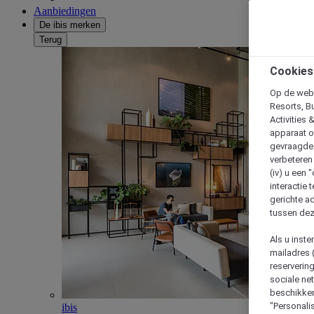
Aanbiedingen
De ibis merken
Terug
Cookies
Op de webs
Resorts, B
Activities 
apparaat o
gevraagde d
verbeteren 
(iv) u een
interactie 
gerichte ad
tussen dez
Als u inst
mailadres 
reserverin
sociale n
beschikken
"Personalis
ibis