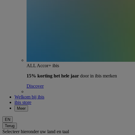
ALL Accor+ ibis
15% korting het hele jaar
door in ibis merken
Discover
Welkom bij ibis
ibis store
Meer
EN
Terug
Selecteer hieronder uw land en taal