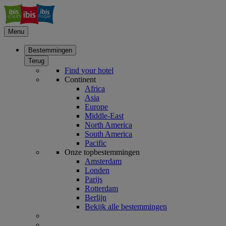
Menu
Bestemmingen
Terug
Find your hotel
Continent
Africa
Asia
Europe
Middle-East
North America
South America
Pacific
Onze topbestemmingen
Amsterdam
Londen
Parijs
Rotterdam
Berlijn
Bekijk alle bestemmingen