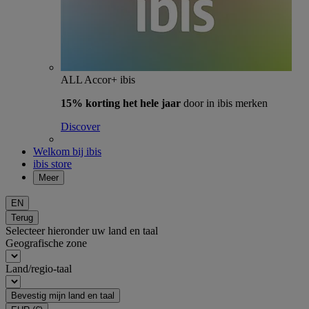
ALL Accor+ ibis
15% korting het hele jaar
door in ibis merken
Discover
Welkom bij ibis
ibis store
Meer
EN
Terug
Selecteer hieronder uw land en taal
Geografische zone
Land/regio-taal
Bevestig mijn land en taal