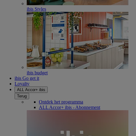
ibis Styles
ibis budget
ibis Go get it
Loyalty
ALL Accor+ ibis
Terug
Ontdek het programma
ALL Accor+ ibis - Abonnement