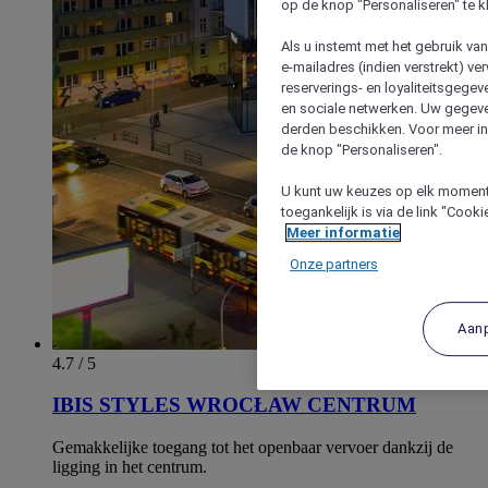
op de knop "Personaliseren" te k
Als u instemt met het gebruik va
e-mailadres (indien verstrekt) v
reserverings- en loyaliteitsgege
en sociale netwerken. Uw gegev
derden beschikken. Voor meer inf
de knop "Personaliseren".
U kunt uw keuzes op elk moment 
toegankelijk is via de link "Cook
Meer informatie
Onze partners
Aan
4.7 / 5
IBIS STYLES WROCŁAW CENTRUM
Gemakkelijke toegang tot het openbaar vervoer dankzij de
ligging in het centrum.