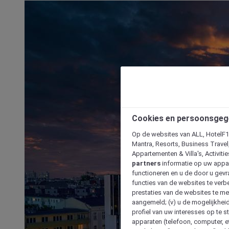
Cookies en persoonsgeg
Op de websites van ALL, HotelF1, 
Mantra, Resorts, Business Travel
Appartementen & Villa's, Activiti
partners
informatie op uw appara
functioneren en u de door u gevra
functies van de websites te verbe
prestaties van de websites te met
aangemeld; (v) u de mogelijkheid
profiel van uw interesses op te s
apparaten (telefoon, computer, e