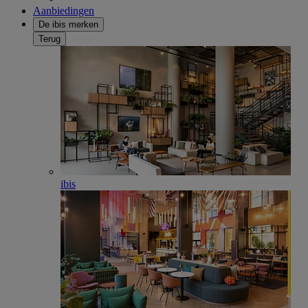
Aanbiedingen
De ibis merken
Terug
ibis