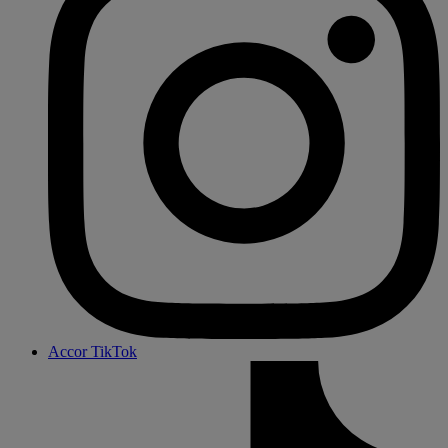
Accor TikTok