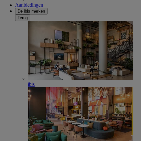
Aanbiedingen
De ibis merken
Terug
ibis