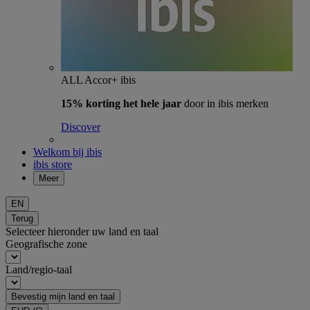
ALL Accor+ ibis
15% korting het hele jaar
door in ibis merken
Discover
Welkom bij ibis
ibis store
Meer
EN
Terug
Selecteer hieronder uw land en taal
Geografische zone
Land/regio-taal
Bevestig mijn land en taal