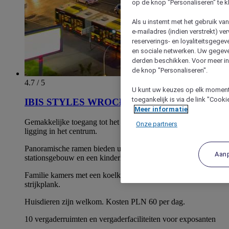
op de knop "Personaliseren" te k
Als u instemt met het gebruik va
e-mailadres (indien verstrekt) v
reserverings- en loyaliteitsgege
en sociale netwerken. Uw gegev
derden beschikken. Voor meer inf
de knop "Personaliseren".
4.7 / 5
U kunt uw keuzes op elk moment 
toegankelijk is via de link "Cook
IBIS STYLES WROCŁAW CENTRUM
Meer informatie
Gemakkelijke toegang tot het openbaar vervoer dankzij de
Onze partners
ligging in het centrum.
Panoramische ramen bieden uitzicht op het historische
Aan
stationsgebouw en een kinderhoek.
Familie kamers met een koelkast, waterkoker, strijkijzer en
strijkplank.
Huisdieren zijn welkom. Kosten PLN 60 per dag.
10 vergaderruimten en vergaderfaciliteiten voor exposanten