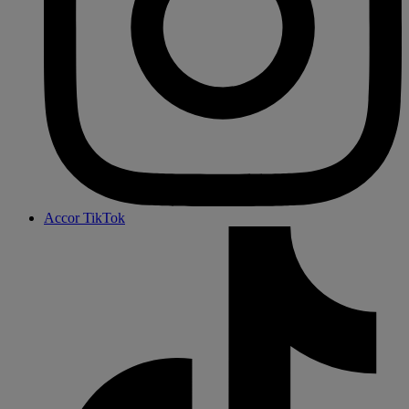
Accor TikTok