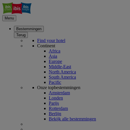
Menu
Bestemmingen
Terug
Find your hotel
Continent
Africa
Asia
Europe
Middle-East
North America
South America
Pacific
Onze topbestemmingen
Amsterdam
Londen
Parijs
Rotterdam
Berlijn
Bekijk alle bestemmingen