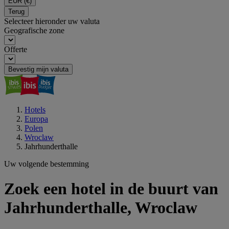
EUR
(€)
Terug
Selecteer hieronder uw valuta
Geografische zone
Offerte
Bevestig mijn valuta
Hotels
Europa
Polen
Wroclaw
Jahrhunderthalle
Uw volgende bestemming
Zoek een hotel in de buurt van
Jahrhunderthalle, Wroclaw