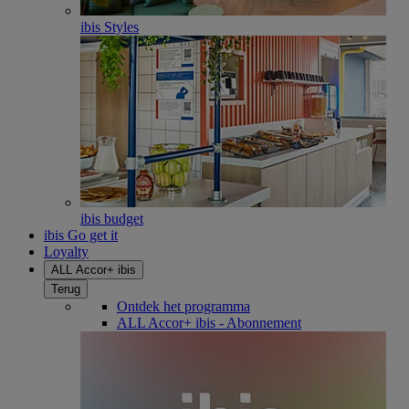
ibis Styles
ibis budget
ibis Go get it
Loyalty
ALL Accor+ ibis
Terug
Ontdek het programma
ALL Accor+ ibis - Abonnement