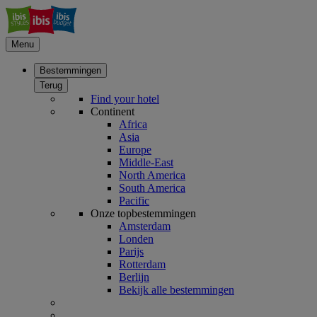
Menu
Bestemmingen
Terug
Find your hotel
Continent
Africa
Asia
Europe
Middle-East
North America
South America
Pacific
Onze topbestemmingen
Amsterdam
Londen
Parijs
Rotterdam
Berlijn
Bekijk alle bestemmingen