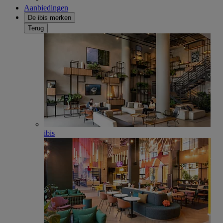
Aanbiedingen
De ibis merken
Terug
ibis