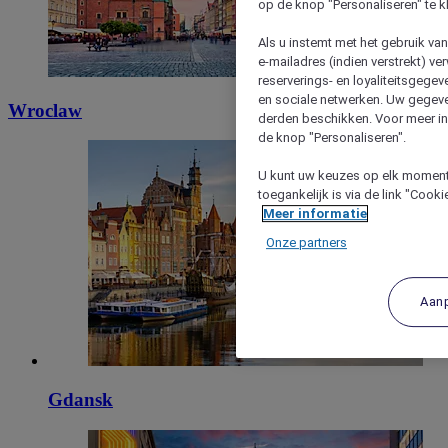
op de knop "Personaliseren" te k
Als u instemt met het gebruik va
e-mailadres (indien verstrekt) v
reserverings- en loyaliteitsgege
en sociale netwerken. Uw gegev
Wroclaw
derden beschikken. Voor meer inf
de knop "Personaliseren".
U kunt uw keuzes op elk moment 
toegankelijk is via de link "Cook
Meer informatie
Onze partners
Aan
Gdansk