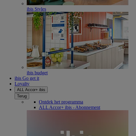
ibis Styles
ibis budget
ibis Go get it
Loyalty
ALL Accor+ ibis
Terug
Ontdek het programma
ALL Accor+ ibis - Abonnement