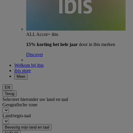
ALL Accor+ ibis
15% korting het hele jaar
door in ibis merken
Discover
Welkom bij ibis
ibis store
Meer
EN
Terug
Selecteer hieronder uw land en taal
Geografische zone
Land/regio-taal
Bevestig mijn land en taal