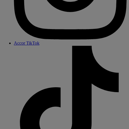
Accor TikTok