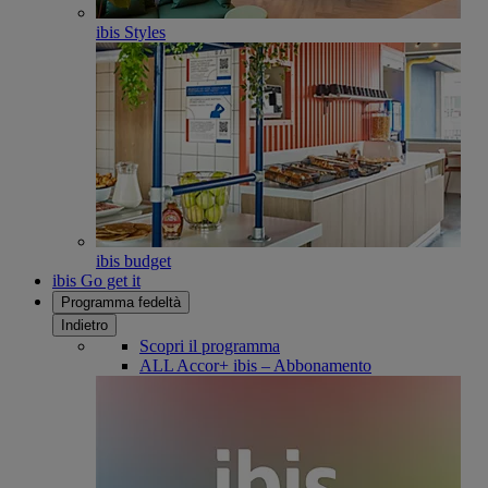
ibis Styles
ibis budget
ibis Go get it
Programma fedeltà
Indietro
Scopri il programma
ALL Accor+ ibis – Abbonamento