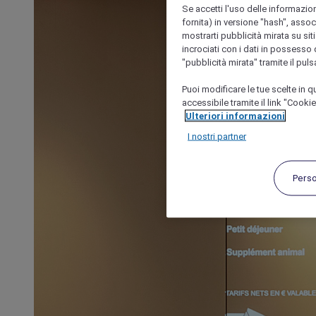
Se accetti l'uso delle informazion
fornita) in versione "hash", assoc
mostrarti pubblicità mirata su siti
incrociati con i dati in possesso d
"pubblicità mirata" tramite il pul
Puoi modificare le tue scelte in
accessibile tramite il link "Cooki
Ulteriori informazioni
I nostri partner
Pers