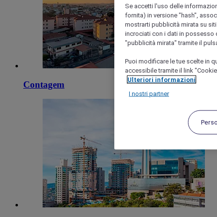
Se accetti l'uso delle informazion
fornita) in versione "hash", assoc
mostrarti pubblicità mirata su siti
incrociati con i dati in possesso d
"pubblicità mirata" tramite il pul
Puoi modificare le tue scelte in
accessibile tramite il link "Cooki
Ulteriori informazioni
Contagem
I nostri partner
Pers