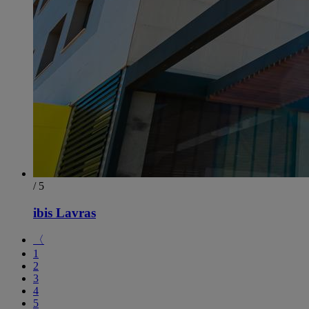
/ 5
ibis Lavras
〈
1
2
3
4
5