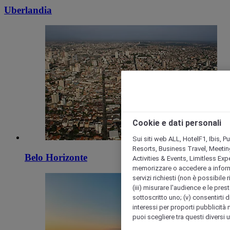
Uberlandia
Cookie e dati personali
Sui siti web ALL, HotelF1, Ibis, 
Resorts, Business Travel, Meetin
Belo Horizonte
Activities & Events, Limitless Ex
memorizzare o accedere a informazio
servizi richiesti (non è possibile ri
(iii) misurare l'audience e le prest
sottoscritto uno; (v) consentirti di
interessi per proporti pubblicità 
puoi scegliere tra questi diversi 