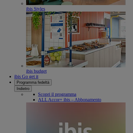
ibis Styles
ibis budget
ibis Go get it
Programma fedeltà
Indietro
Scopri il programma
ALL Accor+ ibis – Abbonamento